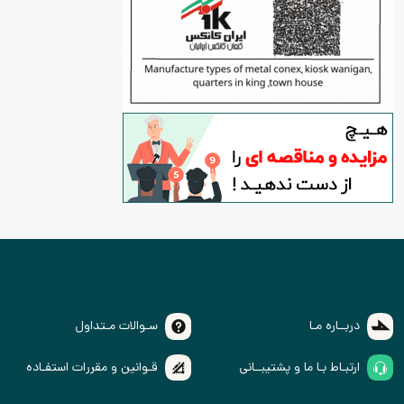
دربــاره مـا
سـوالات مـتداول
ارتبـاط بـا ما و پشتیبــانی
قـوانین و مقررات استفـاده