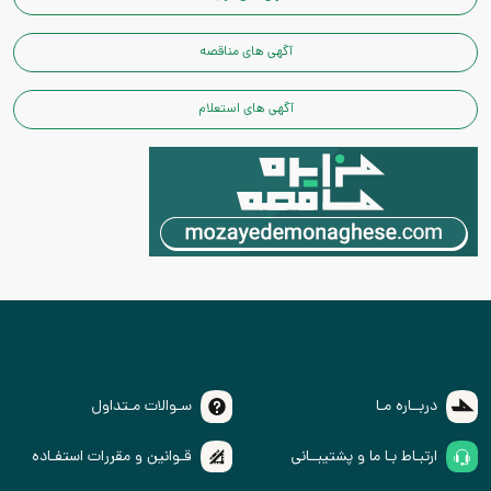
آگهی های مناقصه
آگهی های استعلام
دربــاره مـا
سـوالات مـتداول
ارتبـاط بـا ما و پشتیبــانی
قـوانین و مقررات استفـاده