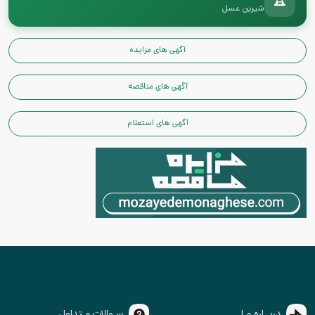
🏆
شیرین عسل
آگهی های مزایده
آگهی های مناقصه
آگهی های استعلام
دربــاره مـا
سـوالات مـتداول