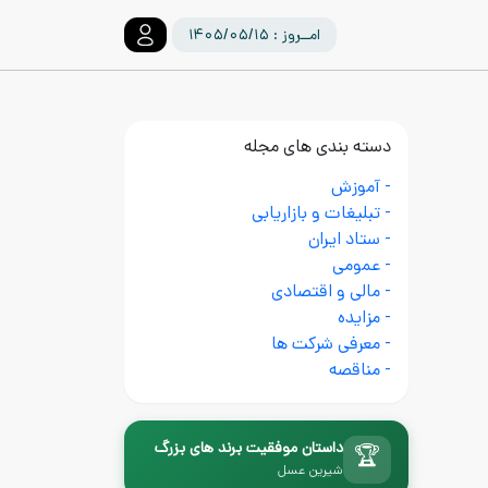
امــروز : ۱۴۰۵/۰۵/۱۵
دسته بندی های مجله
- آموزش
- تبلیغات و بازاریابی
- ستاد ایران
- عمومی
- مالی و اقتصادی
- مزایده
- معرفی شرکت ها
- مناقصه
داستان موفقیت برند های بزرگ
🏆
شیرین عسل