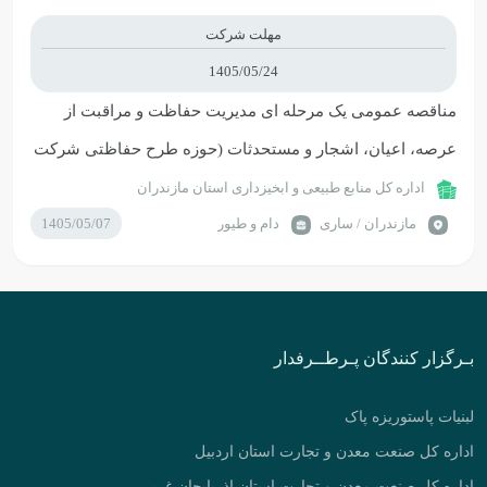
مهلت شرکت
1405/05/24
مناقصه عمومی یک مرحله ای مدیریت حفاظت و مراقبت از
عرصه، اعیان، اشجار و مستحدثات (حوزه طرح حفاظتی شرکت
نقيب ده)
اداره کل منابع طبیعی و ابخیزداری استان مازندران
مازندران / ساری
دام و طیور
1405/05/07
بـرگزار کنندگان پـرطــرفدار
لبنیات پاستوریزه پاک
اداره کل صنعت معدن و تجارت استان اردبیل
اداره کل صنعت معدن و تجارت استان اذربایجان غربی