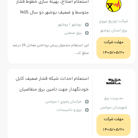
استعلام اصلاح، بهینه سازی خطوط فشار
متوسط و ضعیف بوشهر دو سال 1405
وزیع نیروی
(طبق اسناد بارگذاری شده)
بوشهر / بوشهر
تان بوشهر
برق صنعتی
ت شرکت
این استعلام مشمول پیش پرداختی معادل 25 درصد
1405/0
مبلغ ک...
استعلام احداث شبکه فشار ضعیف کابل
خودنگهدار جهت تامین برق متقاضیان
ریت برق
روستایی واقع در منطقه جاده روستای
خراسان رضوي / سرخس
ان سرخس
برق و تاسیسات
کندکلی و جاده مشهد شهرستان سرخس -
راسان رضوی
ت شرکت
1405-تملک 1404
1405/0