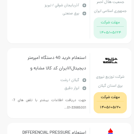
هلال احمر
آذربايجان شرقي / تبریز
سلامی ایران
برق صنعتی
اذربایجان
ت شرکت
رقی
1405/0
استعلام خرید 40 دستگاه آمپرمتر
دیجیتال//ایران کد کالا مشابه و
وزیع نیروی
مشخصات کالای درخواستی برابر با فایل
گيلان / رشت
تان گیلان
ابزار دقیق
پیوست می باشد.
ت شرکت
جهت دریافت اطلاعات بیشتر با تلفن های 7-
1405/0
33665001-01...
استعلام DIFFERENCIAL PRESSURE