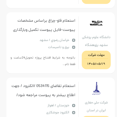
استعلام فاو-چراغ براساس مشخصات
پیوست-فایل پیوست تکمیل وبارگذاری
 علوم پزشکی
شوددرغیراینصورت استعلام
خراسان رضوي / مشهد
پژوهشگاه
برق و تاسیسات
تاییدنمیگردد.پرداخت پرداخت45روزکاری
زشکی مشهد
ت شرکت
پس از تحویل و تایید-
باتوجه به شرایط افتتاح پروژه تحویل24ساعت و
1405/0
فقط تام...
استعلام تقاضای 0534115 /الکترود / جهت
اطلاع بیشتر به پیوست مراجعه شود/
ملی حفاری
پرداخت بصورت اعتباری است
خوزستان / اهواز
 در استان
الکترود جوشکاری