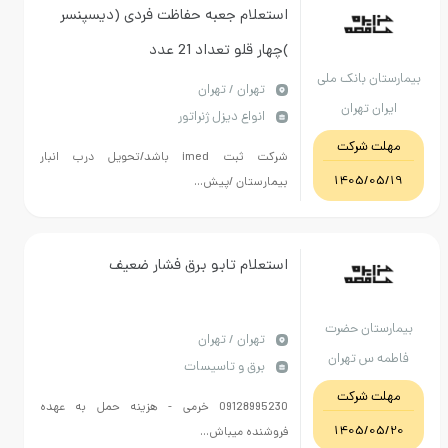
استعلام جعبه حفاظت فردی (دیسپنسر
)چهار قلو تعداد 21 عدد
ان بانک ملی
تهران / تهران
ان تهران
انواع دیزل ژنراتور
ت شرکت
شرکت ثبت imed باشد/تحویل درب انبار
1405/0
بیمارستان /پیش...
استعلام تابو برق فشار ضعیف
ستان حضرت
تهران / تهران
 س تهران
برق و تاسیسات
ت شرکت
09128995230 خرمی - هزینه حمل به عهده
1405/0
فروشنده میباش...