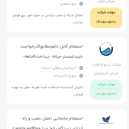
ن گیلان
برق صنعتی
ت شرکت
اصلاح شبکه و نصب ترانس در حوزه امور برق فومن-
1405/0
مدارک...
استعلام کابل-تابلومطابق2درخواست
خریدشبستر-میانه -پرداخت6ماهه-
ب و فاضلاب
هماهنگی بامالی21413304-041خانم فضل
آذربايجان شرقي / میانه
آذربایجان
برق و تاسیسات
علی
رقی
ت شرکت
ازایران کدمشابه استفاده شده-هزینه حمل به عهده
1405/0
فروش...
استعلام جابجایی ،حمل ،نصب و راه
اندازی دستگاه پانچ مدلwista ws90va از