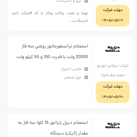
برق و تاسیسات
مینیوم سنگین 60وات به همراه زنجیر
ت شرکت
تهیه و نصب براکت روکار با کد 9شرکت لاینر
1405/0
لایتینگ ب...
استعلام ترانسفورماتور روغنی سه فاز
20000 ولت با قدرت 100 و 50 کیلو ولت
هامی توزیع
آمپر(مطابق با شرایط و مشخصات فنی
فارس / شیراز
 برق شیراز
برق صنعتی
پیوست)
ت شرکت
1405/0
استعلام دیزل ژنراتور 15 کاوا سه فاز به
مقدار (1یک) دستگاه