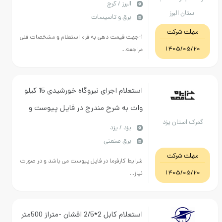
قیمت دهی با کارشناس مربوطه جهت
البرز / کرج
ان البرز
برق و تاسیسات
اطلاع دقیق از مشخصات فنی تماس گرفته
ت شرکت
شود02632117315
1-جهت قیمت دهی به فرم استعلام و مشخصات فنی
1405/0
مراجعه...
استعلام اجرای نیروگاه خورشیدی 15 کیلو
وات به شرح مندرج در فایل پیوست و
استان یزد
شرایط استعلام و پیشنهاد قیمت
يزد / یزد
برق صنعتی
ت شرکت
شرایط کارفرما در فایل پیوست می باشد و در صورت
1405/0
نیاز...
استعلام کابل 2*2/5 افشان -متراز 500متر