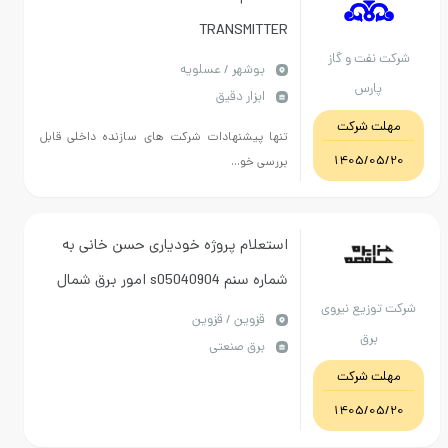
TRANSMITTER
نفت و گاز
بوشهر / عسلویه
پارس
ابزار دقیق
ت شرکت
تنها پیشنهادات شرکت های سازنده داخلی قابل
1405/0
بررسی خو...
استعلام پروژه خودیاری حسن خانی به
شماره سنم s05040904 امور برق شمال
وزیع نیروی
قزوين / قزوین
برق
برق صنعتی
ت شرکت
1405/0