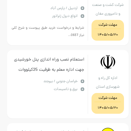
شت و صنعت
اردبيل / پارس آباد
روری مغان
انواع دیزل ژنراتور
ت شرکت
شرایط و درخواست خرید طبق پیوست و شرح کلی
1405/0
نیاز 0937...
استعلام نصب وراه اندازی پنل خورشیدی
جهت اداره معلم به ظرفیت 25کیلووات
 کل راه و
خراسان جنوبي / بیرجند
زی استان
برق و تاسیسات
ان جنوبی
ت شرکت
1405/0