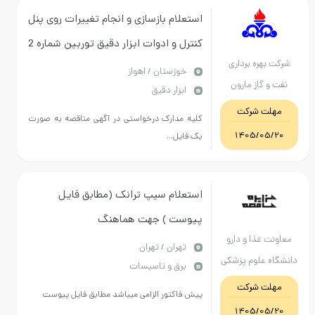
استعلام بازسازی و انجام تغییرات روی پنل
کنترل و ادوات ابزار دقیق توربین شماره 2
هره برداری
بهره برداری مارون 3
خوزستان / اهواز
 گاز مارون
ابزار دقیق
ت شرکت
کلیه مدارک درخواستی در آگهی مناقصه به صورت
1405/0
یک فایل...
استعلام سیپ ترانک (مطابق فایل
پیوست ) جهت هماهنگ
غذا و دارو
09128386454سالمی
تهران / تهران
 علوم پزشکی
برق و تاسیسات
ت بهداشتی،
ت شرکت
پیش فاکتور الزامی میباشد مطابق فایل پیوست
نی ایران
1405/0