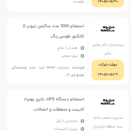
1405/0
باشد.ه...
استعلام 1000 عدد ساکشن تیوپ 2
کانکتور طوسی رنگ
ن دکتر غرضی
همدان / ملایر
ملایر
برق صنعتی
ت شرکت
فروشنده درسایت imed ثبت شده ونمایندگی
1405/0
توزیع این کا...
استعلام دستگاه UPS، باتری بهمراه
کابینت و متعلقات و اتصالات
 شعب بانک
مازندران / بابل
قه مازندران
برق و تاسیسات