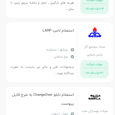
ت شرکت
هزینه های بارگیری ، حمل و تخلیه برروی زمین تا
1405/0
محل...
استعلام لامپ LAMP
مجتمع گاز
بوشهر / عسلویه
س جنوبی
برق صنعتی
ت شرکت
پیشنهادات فنی و مالی می بایست به صورت
1405/0
جداگانه تهیه...
استعلام تابلو ChangeOver به شرح فایل
پیوست.
هسازان ملت
تهران / تهران