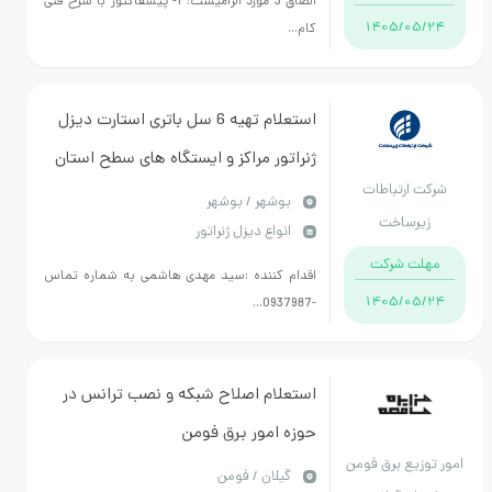
الصاق 3 مورد الزامیست: 1- پیشفاکتور با شرح فنی
1405/0
کام...
استعلام تهیه 6 سل باتری استارت دیزل
ژنراتور مراکز و ایستگاه های سطح استان
ارتباطات
بوشهر / بوشهر
رساخت
انواع دیزل ژنراتور
ت شرکت
اقدام کننده :سید مهدی هاشمی به شماره تماس
1405/0
-0937987...
استعلام اصلاح شبکه و نصب ترانس در
حوزه امور برق فومن
یع برق فومن
گيلان / فومن