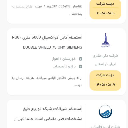
زستان
ت شرکت
تقاضای 0534115 /الکترود / جهت اطلاع بیشتر به
1405/0
پیوست...
استعلام کابل کواکسیال 5000 متری RG6-
DOUBLE SHIELD 75 OHM SIEMENS
ملی حفاری
کانکتور کواکسیال پرسی 100 عدد F-
خوزستان / اهواز
 در استان
برق و تاسیسات
CONNECTOR RG6 YBL
زستان
ت شرکت
ارائه پیش فاکتور الزامی میباشد. هزینه ارسال به
1405/0
عهد...
استعلام شیرآلات شبکه توزیع طبق
مشخصات فنی.مقتضی است حتما قبل از
ب و فاضلاب