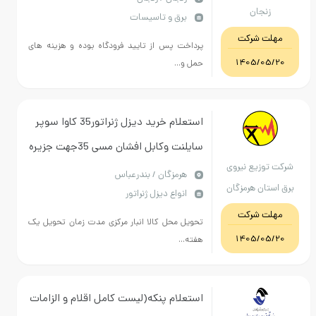
نجان
برق و تاسیسات
ت شرکت
پرداخت پس از تایید فرودگاه بوده و هزینه های
1405/0
حمل و...
استعلام خرید دیزل ژنراتور35 کاوا سوپر
سایلنت وکابل افشان مسی 35جهت جزیره
وزیع نیروی
فررور
هرمزگان / بندرعباس
ان هرمزگان
انواع دیزل ژنراتور
ت شرکت
تحویل محل کالا انبار مرکزی مدت زمان تحویل یک
1405/0
هفته...
استعلام پنکه(لیست کامل اقلام و الزامات