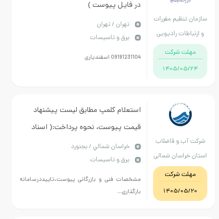
در فایل پیوست )
نظیم مقررات
تهران / تهران
طات رادیویی
برق و تاسیسات
ت شرکت
09191231104 اسفندیاری
1405/0
استعلام کلمپ مطابق لیست پیشنهاد
قیمت پیوست، نحوه پرداخت:( اسناد
ب و فاضلاب
مرابحه)،محل تحویل: بجنورد
خراسان شمالي / بجنورد
راسان شمالی
برق و تاسیسات
کالابانظرناظرفنی اولویت باکالای ایرانی
ت شرکت
مشخصات فنی و بازرگانی پیوست،تاییددرسامانه
1405/0
بارگذاری...