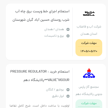
استعلام اجرای خط وپست برق چاه آب
شرب روستای حسین آباد گیان شهرستان
ب و فاضلاب
نهاوند
همدان / همدان
ن همدان
برق و تاسیسات
ت شرکت
1405/0
استعلام خرید : PRESSURE REGULATOR
VALVE”VIGOUR**پالایشگاه دهم
 گاز پارس
فاز-19**تقاضای 20-0440172**ارائه
بوشهر / کنگان
لایشگاه دهم
ابزار دقیق
پیشنهاد فنی و مالی منطبق با فایل
ت شرکت
پیوست الزامی می باشد.
اولویت با ساخت داخل است. شرح کامل تقاضا