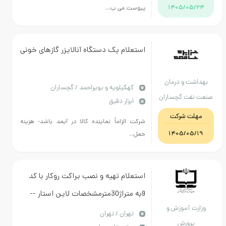
1405/0
پیوست می ب...
استعلام یک دستگاه آنالایزر گازهای خونی
ت و درمان
كهكيلويه و بويراحمد / گچساران
فت گچساران
ابزار دقیق
ت شرکت
شرکت الزاماً نماینده کالا در آیمد باشد- هزینه
1405/0
حمل...
استعلام تهیه و نصب براکت روکار با کد
9به متراژ30مترمشخصات لاین استار --
 آموزش و
مغر مسی -درایو دارک انرژی-بدنه آلو
تهران / تهران
رورش