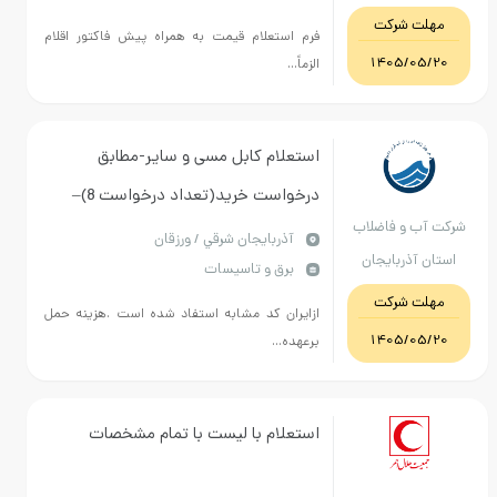
ت شرکت
فرم استعلام قیمت به همراه پیش فاکتور اقلام
1405/0
الزماً...
استعلام کابل مسی و سایر-مطابق
درخواست خرید(تعداد درخواست 8)–
ب و فاضلاب
قیمت کل داده شود-نحو پرداخت اعتبار
آذربايجان شرقي / ورزقان
آذربایجان
برق و تاسیسات
بصورت اوراق مرابحه 18% و
رقی
ت شرکت
16/5%درصد-3317-2141-041 مالی
ازایران کد مشابه استفاد شده است .هزینه حمل
1405/0
برعهده...
استعلام با لیست با تمام مشخصات