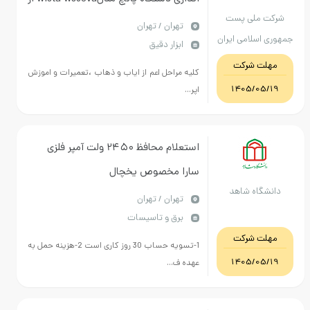
ملی پست
دفتر پستی حکیمیه واقع در جاده تلو به
تهران / تهران
سلامی ایران
ابزار دقیق
ساختمان تجزیه و مبادلات واقع در چهار
ت شرکت
راه لشکر .
کلیه مراحل اعم از ایاب و ذهاب ،تعمیرات و اموزش
1405/0
اپر...
استعلام محافظ ۲۴۵۰ ولت آمپر فلزی
سارا مخصوص یخچال
گاه شاهد
تهران / تهران
برق و تاسیسات
ت شرکت
1-تسویه حساب 30 روز کاری است 2-هزینه حمل به
1405/0
عهده ف...