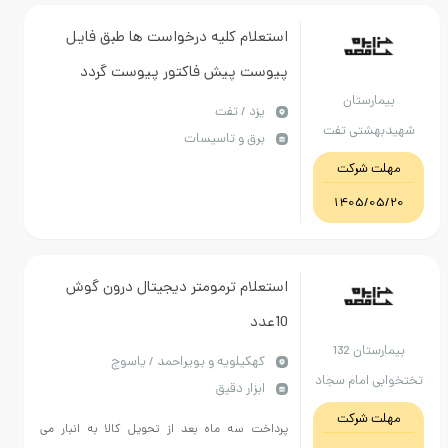
استعلام کلیه درخواست ها طبق فایل
پیوست پیش فاکتور پیوست گردد
ارستان
حداقل تاریخ انقضا2سال شرایط فایل
يزد / تفت
هشتی تفت
برق و تاسیسات
پیوست کامل مطالعه گردد هماهنگی با
ت شرکت
09133580452 فلاح حسینی
1405/0
استعلام ترمومتر دیجیتال درون گوش
10عدد
بیمارستان 132
كهكيلويه و بويراحمد / یاسوج
ی امام سجاد
ابزار دقیق
یاسوج
ت شرکت
پرداخت سه ماه بعد از تحویل کالا به انبار می