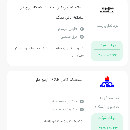
استعلام خرید و احداث شبکه برق در
منطقه دلی بیک
داری رستم
فارس / رستم
برق صنعتی
ت شرکت
1-رزومه کاری و صلاحیت شرکت حتما پیوست گردد
1405/0
-متره ا...
استعلام کابل 2.5*9 آرموردار
 گاز پارس
بوشهر / عسلویه
پالایشگاه
برق و تاسیسات
هارم
ت شرکت
توضیحات پیوست می باشد
1405/0