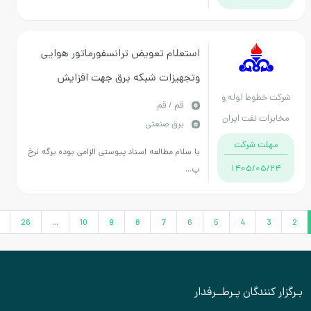
استعلام تعویض ترانسفورماتور هوایی
وتجهیزات شبکه برق جهت افزایش
طوط لوله و
دیماند برق تاسیسات وفشارشکن قم
قم / قم
 نفت ایران
برق صنعتی
ت شرکت
با سلام مطالعه اسناد پیوستی الزامی بوده برگه نرخ
1405/0
پ...
›
27
26
...
10
9
8
7
6
5
4
ندگان پـرطــرفدار