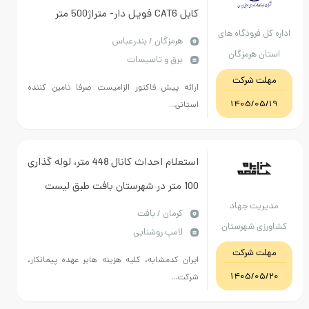
کابل CAT6 فویل دار- متراژ500 متر
 فرودگاه های
هرمزگان / بندرعباس
 هرمزگان
برق و تاسیسات
ت شرکت
ارائه پیش فاکتور الزامیست صرفا تامین کننده
1405/0
استانی...
استعلام احداث کانال 448 متر، لوله گذاری
100 متر در شهرستان بافت طبق لیست
یت جهاد
پیوست مبلغ پایه 8400 میلیون ریال از
كرمان / بافت
ی شهرستان
لامپ روشنایی
محل اعتبارات ارزش افزوده
بافت
ت شرکت
فرمانداری1405
ایران کدمشابه، کلیه هزینه هابر عهده پیمانکار،
1405/0
شرکت...