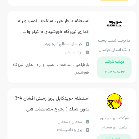
استعلام بازطراحی ، ساخت ، نصب و راه
اندازی نیروگاه خورشیدی 15کیلو وات
 شعب پست
ساختمان مدیریت شعب استان خراسان
خراسان شمالي / بجنورد
تان خراسان
برق صنعتی
شمالی - بازدید از محل نصب الزامی می
مالی
ت شرکت
باشد
بازطراحی ، ساخت ، نصب و راه اندازی نیروگاه
1405/0
خورشیدی...
استعلام خریدکابل برق زمینی افشان 4*3
بدون شیلد ( بشرح مشخصات فنی
سهامی برق
پیوست )
سمنان / سمنان
 ای سمنان
برق و تاسیسات