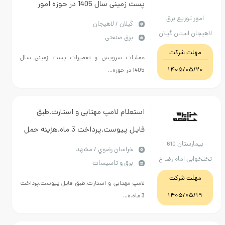
پست زمینی سال 1405 در حوزه امور
توزیع برق
توزیع برق لاهیجان
گيلان / لاهیجان
استان گیلان
برق صنعتی
ت شرکت
عملیات سرویس و تعمیرات پست زمینی سال
1405/0
1405 در حوزه...
استعلام لامپ مهتابی و استارت.طبق
فایل پیوست.پرداخت 3 ماه.هزینه حمل
بیمارستان 610
تا درب بیمارستان به عهده فروشنده
خراسان رضوي / مشهد
 امام رضا ع
برق و تاسیسات
.پیش فاکتور ضمیمه گردد.
شهد
ت شرکت
لامپ مهتابی و استارت.طبق فایل پیوست.پرداخت
1405/0
3 ماه.ه...