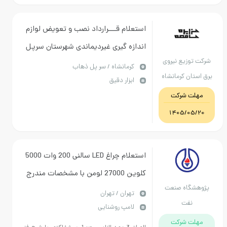
استعلام قـــرارداد نصب و تعویض لوازم
اندازه گیری غیردیماندی شهرستان سرپل
وزیع نیروی
ذهاب در سال 1405
كرمانشاه / سر پل ذهاب
ان کرمانشاه
ابزار دقیق
ت شرکت
1405/0
استعلام چراغ LED سالنی 200 وات 5000
کلوین 27000 لومن با مشخصات مندرج
گاه صنعت
در فایل پیوست
تهران / تهران
نفت
لامپ روشنایی
ت شرکت