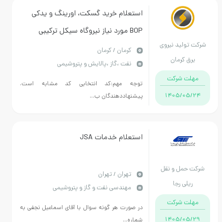
استعلام خرید گسکت، اورینگ و یدکی
BOP مورد نیاز نیروگاه سیکل ترکیبی
کت تولید نیروی
مهتاب کویر زرند مطابق اسناد استعلام
كرمان / کرمان
برق کرمان
نفت ،گاز ،پالایش و پتروشیمی
پیوست.(کد انتخابی کد مشابه است)
مهلت شرکت
توجه مهم:کد انتخابی کد مشابه است.
1405/05/24
پیشنهاددهندگان ب...
استعلام خدمات JSA
رکت حمل و نقل
تهران / تهران
ریلی رجا
مهندسی نفت و گاز و پتروشیمی
مهلت شرکت
در صورت هر گونه سوال با آقای اسماعیل نجفی به
1405/05/29
شماره...