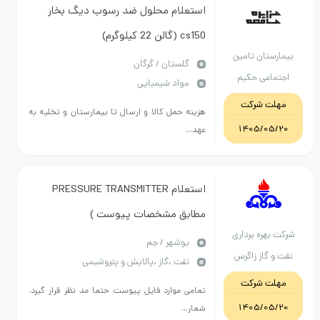
استعلام محلول ضد رسوب دیگ بخار
cs150 (گالن 22 کیلوگرم)
یمارستان تامین
گلستان / گرگان
اجتماعی حکیم
مواد شیمیایی
جرجانی گرگان
مهلت شرکت
هزینه حمل کالا و ارسال تا بیمارستان و تخلیه به
1405/05/20
عهد...
استعلام PRESSURE TRANSMITTER
مطابق مشخصات پیوست )
رکت بهره برداری
بوشهر / جم
فت و گاز زاگرس
نفت ،گاز ،پالایش و پتروشیمی
جنوبی
مهلت شرکت
تمامی موارد فایل پیوست حتما مد نظر قرار گیرد.
1405/05/20
شمار...