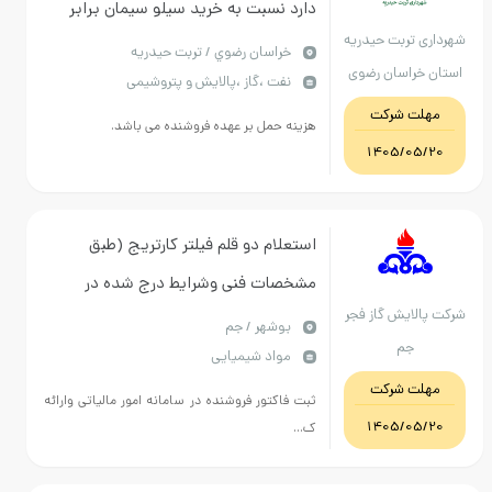
دارد نسبت به خرید سیلو سیمان برابر
داری تربت حیدریه
مدارک پیوستی اقدام نماید
خراسان رضوي / تربت حیدریه
ان خراسان رضوی
نفت ،گاز ،پالایش و پتروشیمی
مهلت شرکت
هزینه حمل بر عهده فروشنده می باشد.
1405/05/20
استعلام دو قلم فیلتر کارتریج (طبق
مشخصات فنی وشرایط درج شده در
ت پالایش گاز فجر
استعلام پیوست .)
بوشهر / جم
جم
مواد شیمیایی
مهلت شرکت
ثبت فاکتور فروشنده در سامانه امور مالیاتی وارائه
1405/05/20
ک...