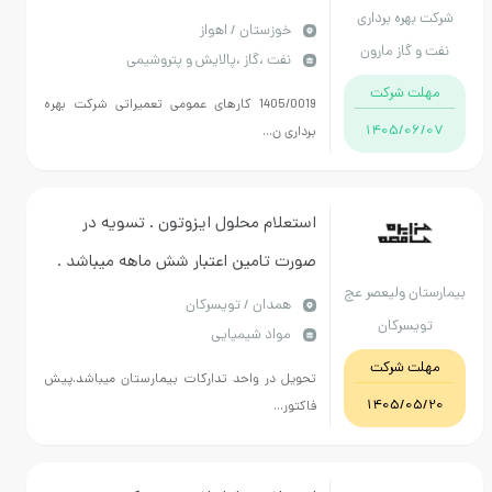
رکت بهره برداری
برداری نفت و گاز مارون
خوزستان / اهواز
فت و گاز مارون
نفت ،گاز ،پالایش و پتروشیمی
مهلت شرکت
1405/0019 کارهای عمومی تعمیراتی شرکت بهره
1405/06/07
برداری ن...
استعلام محلول ایزوتون . تسویه در
صورت تامین اعتبار شش ماهه میباشد .
ارستان ولیعصر عج
تعداد 200 گالن میباشد
همدان / تویسرکان
تویسرکان
مواد شیمیایی
مهلت شرکت
تحویل در واحد تدارکات بیمارستان میباشد.پیش
1405/05/20
فاکتور...