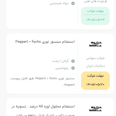
رآورده های نفتی
مواد شیمیایی
تامین کننده می باشد، 04445354177
نطقه میاندوآب
مهلت شرکت
مهندس صابری
1405/05/24
استعلام سنسور نوری Pepperl + Fuchs
شرکت سهامی
گيلان / رشت
دخانیات ایران
پتروشیمی
مهلت شرکت
سنسور نوری Pepperl + Fuchs طبق فایل پیوست
1405/05/20
Pepperl...
استعلام محلول اوره 40 درصد . تسویه در
صورت تامین اعتبار شش ماهه میباشد .