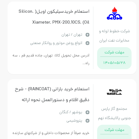
استعلام خریدسیلیکون اویل( Silicon.
Oil) Xiameter, PMX-200,10CS,
کت خطوط لوله و
Silicon.Fluid مطابق با مشخصات فنی و
تهران / تهران
ابرات نفت ایران
انواع روغن موتور و روانکار صنعتی
شرایط پیست
مهلت شرکت
آدرس محل تحویل کالا: تهران، جاده قدیم قم ، سه
1405/05/28
راه...
استعلام خرید بارانی (RAINCOAT) - شرح
دقیق اقلام و دستورالعمل نحوه ارائه
جتمع گاز پارس
پیشنهاد فنی و مالی پیوست می باشد. 3
بوشهر / کنگان
بی پالایشگاه نهم
پتروشیمی
قلم به تعداد 600 عدد
مهلت شرکت
خرید صرفاً از محصولات داخلی و از شرکتهای سازنده