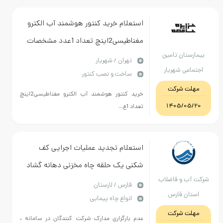
استعلام خرید کنتور هوشمند آب الکترو
مغناطیسی2اینچ تعداد 1عدد مشخصات
یمارستان تامین
در مدارک پیوستی ضمیمه است
تهران / شهریار
جتماعی شهریار
ساخت و نصب کنتور
مهلت شرکت
خرید کنتور هوشمند آب الکترو مغناطیسی2اینچ
1405/05/20
تعداد 1ع...
استعلام تجدید عملیات اجرایی کف
شکنی یک حلقه چاه مخزنی دهانه گشاد
کت آب و فاضلاب
در روستای علی آباد زاهد محمود
فارس / لارستان
استان فارس
انواع چاه پیمایی
شهرستان لار
مهلت شرکت
عدم بارگزاری مدارک شرکت کنندگان در سامانه ،