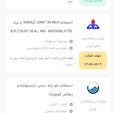
1405/05/24
صل...
استعلام SWIVLE JOINT 36 INCH با برند
B.M.Z DUST SEAL: 1NO- MATERIAL:PTFE
رکت پایانه های
comp/RADIAL SEAL :3NO-
بوشهر / عسلویه
نفتی ایران
مهندسی نفت و گاز و پتروشیمی
MATERIAL:PTFE
مهلت شرکت
فقط کالای ساخت داخل مورد تایید می باشد. پس از
1405/05/19
تست...
استعلام حفر چاه دستی دارسینوئیه و
زهکش کوهپایه
کت آب و فاضلاب
كرمان / کرمان
کرمان
انواع چاه پیمایی