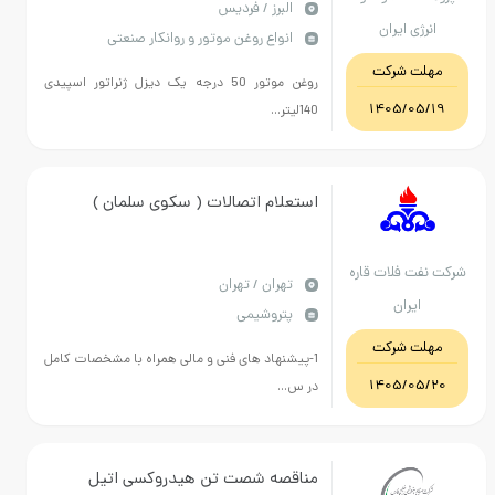
دیزل اسپیدی100لیتر-مکمل نشتی
البرز / فردیس
انرژی ایران
انواع روغن موتور و روانکار صنعتی
گیررادیاتور کی تو 4تانیم لیتر-روغن
مهلت شرکت
ترانسفورماتور20کاوا 20لیتر
روغن موتور 50 درجه یک دیزل ژنراتور اسپیدی
1405/05/19
140لیتر...
استعلام اتصالات ( سکوی سلمان )
ت نفت فلات قاره
تهران / تهران
ایران
پتروشیمی
مهلت شرکت
1-پیشنهاد های فنی و مالی همراه با مشخصات کامل
1405/05/20
در س...
مناقصه شصت تن هیدروکسی اتیل