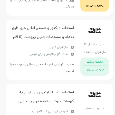
رزین کاتیونی c100/ مقدار 2400 لیتر/شرایط طبق
1405/05/20
مدارک...
استعلام دتکتور و شستی اعلان حرق طبق
تعداد و مشخصات فایل پیوست (6 قلم -
لیات انتقال گاز
102 عدد)
مازندران / نور
زندران منطقه 9
نفت ،گاز ،پالایش و پتروشیمی
مهلت شرکت
ضمیمه کردن پیشنهادات فنی و مالی بصورت مجزا
1405/05/24
الزامی...
استعلام 40 لیتر لیتیوم بروماید پایه
کرومات جهت استفاده در چیلر جذبی،
مدیریت پخش
هزینه ارسال تا درب انبار مقصد بعهده
آذربايجان غربي / میاندوآب