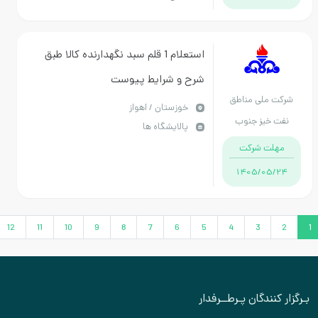
استعلام 1 قلم سبد نگهدارنده کالا طبق
شرح و شرایط پیوست
رکت ملی مناطق
خوزستان / اهواز
نفت خیز جنوب
پالایشگاه ها
مهلت شرکت
1405/05/24
›
12
11
10
9
8
7
6
5
4
3
2
ر کنندگان پـرطــرفدار