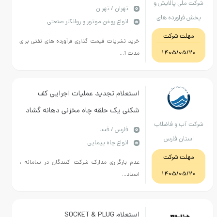
ت ملی پالایش و
ARgus: 6- Sulphur 7- Bitumen ICIS: 8-
تهران / تهران
ش فراورده های
انواع روغن موتور و روانکار صنعتی
Base Oil
نفتی ایران
مهلت شرکت
خرید نشریات قیمت گذاری فرآورده های نفتی برای
1405/05/20
مدت 1...
استعلام تجدید عملیات اجرایی کف
شکنی یک حلقه چاه مخزنی دهانه گشاد
کت آب و فاضلاب
در روستای غیاث آباد شهرستان فسا
فارس / فسا
استان فارس
انواع چاه پیمایی
مهلت شرکت
عدم بارگزاری مدارک شرکت کنندگان در سامانه ،
1405/05/20
اسناد...
استعلام SOCKET & PLUG