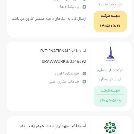
نفت خیز جنوب
پالایشگاه ها
می باشد-
مهلت شرکت
ارسال کالا به انبارهای ناحیه صنعتی کارون می باشد
1405/05/20
-...
استعلام P/F: "NATIONAL"
DRAWWORKS/0345392
رکت ملی حفاری
خوزستان / اهواز
ایران در استان
خدمات حفاری اصلی
خوزستان
مهلت شرکت
1405/05/28
استعلام شهرداری تربت حیدریه در نظر