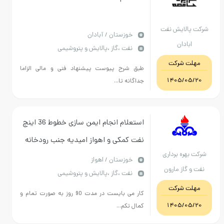
کت پالایش نفت
خوزستان / آبادان
ابادان
نفت ،گاز ،پالایش و پتروشیمی
مهلت شرکت
طبق شرح پیوست پیشنهاد فنی و مالی الزاما
1405/05/20
جداگانه تا...
استعلام انجام ایمن سازی خطوط 36 اینچ
نفت کمکی و اهواز امیدیه جنب رودخانه
رکت بهره برداری
رامشیر و انجام تعمیرات و تست هیدرو
خوزستان / اهواز
فت و گاز مارون
نفت ،گاز ،پالایش و پتروشیمی
استاتیک خط 6 اینچ گاز و گاز مایع
مهلت شرکت
کار می بایست در مدت 90 روز به صورت تمام و
1405/05/20
کمال تکم...