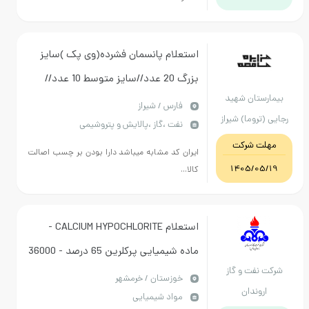
استعلام پانسمان فشرده(وی پک )سایز
بزرگ 20 عدد//سایز متوسط 10 عدد//
یمارستان شهید
سایز کوچک 5 عدد
فارس / شیراز
یی (تروما) شیراز
نفت ،گاز ،پالایش و پتروشیمی
مهلت شرکت
ایران کد مشابه میباشد دارا بودن بر چسب اصالت
1405/05/19
کالا...
استعلام CALCIUM HYPOCHLORITE -
ماده شیمیایی پرکلرین 65 درصد - 36000
رکت نفت و گاز
کیلوگرم در بسته بندی 20 الی 25 کیلویی -
خوزستان / خرمشهر
اروندان
مواد شیمیایی
مطابق شرح تقاضای پیوست