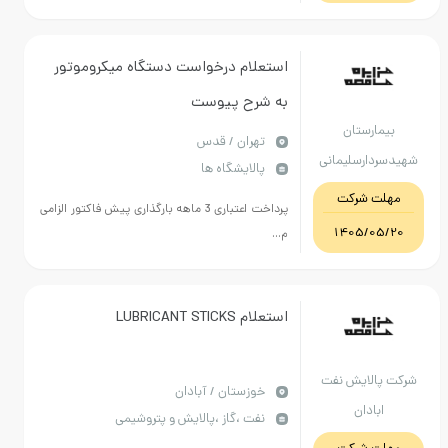
استعلام درخواست دستگاه میکروموتور
به شرح پیوست
بیمارستان
تهران / قدس
یدسردارسلیمانی
پالایشگاه ها
شهرقدس
مهلت شرکت
پرداخت اعتباری 3 ماهه بارگذاری پیش فاکتور الزامی
1405/05/20
م...
استعلام LUBRICANT STICKS
کت پالایش نفت
خوزستان / آبادان
ابادان
نفت ،گاز ،پالایش و پتروشیمی