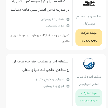
استعلام محلول لایز سیسمکس . تسویه
در صورت تامین اعتبار شش ماهه میباشد
ارستان ولیعصر عج
.
همدان / تویسرکان
تویسرکان
مواد شیمیایی
مهلت شرکت
تحویل در واحد تدارکات بیمارستان میباشد.پیش
1405/05/20
فاکتور...
استعلام اجرای عملیات حفر چاه ضربه ای
روستاهای حاجی کند علیا و سفلی
کت آب و فاضلاب
شهرستان چاراویماق
آذربايجان شرقي / تبریز
ستان آذربایجان
انواع چاه پیمایی
شرقی
مهلت شرکت
1405/05/24