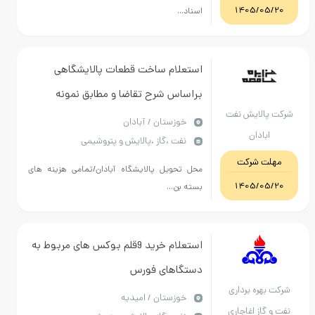
1405/05/20
اسناد...
استعلام ساخت قطعات پالایشگاهی
براساس شرح تقاضا و مطابق نمونه
کت پالایش نفت
خوزستان / آبادان
ابادان
نفت ،گاز ،پالایش و پتروشیمی
مهلت شرکت
محل تحویل پالایشگاه آبادان/تمامی هزینه های
1405/05/20
بسته بن...
استعلام خرید 9قلم بوکس های مربوط به
دستگاهای فورس
رکت بهره برداری
خوزستان / امیدیه
ت و گاز اغاجاری