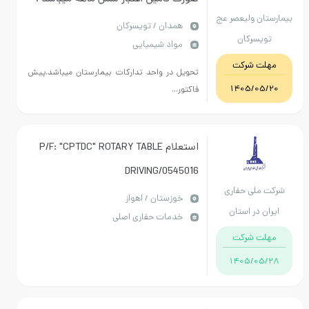
ارستان ولیعصر عج
همدان / تویسرکان
تویسرکان
مواد شیمیایی
مهلت شرکت
تحویل در واحد تدارکات بیمارستان میباشد.پیش
1405/05/20
فاکتور...
استعلام P/F: "CPTDC" ROTARY TABLE
DRIVING/0545016
رکت ملی حفاری
خوزستان / اهواز
ایران در استان
خدمات حفاری اصلی
خوزستان
مهلت شرکت
1405/05/28