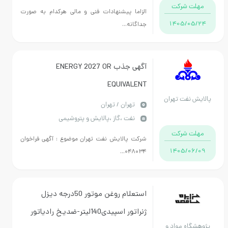
مهلت شرکت
الزاما پیشنهادات فنی و مالی هرکدام به صورت
1405/05/24
جداگانه...
آگهی جذب ENERGY 2027 OR
EQUIVALENT
لایش نفت تهران
تهران / تهران
نفت ،گاز ،پالایش و پتروشیمی
مهلت شرکت
شرکت پالایش نفت تهران موضوع : آگهی فراخوان
1405/06/09
۰۴۸۰۳۴...
استعلام روغن موتور 50درجه دیزل
ژنراتور اسپیدی140لیتر-ضدیخ رادیاتور
ژوهشگاه مواد و