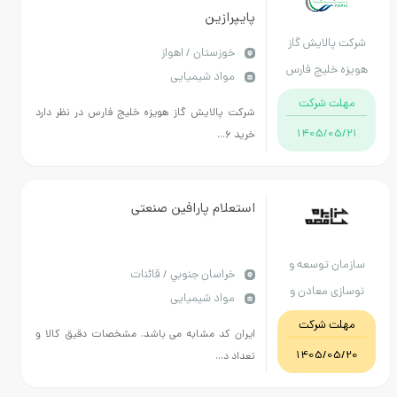
پایپرازین
رکت پالایش گاز
خوزستان / اهواز
یزه خلیج فارس
مواد شیمیایی
مهلت شرکت
شرکت پالایش گاز هویزه خلیج فارس در نظر دارد
1405/05/21
خرید ۶...
استعلام پارافین صنعتی
ازمان توسعه و
خراسان جنوبي / قائنات
وسازی معادن و
مواد شیمیایی
ایع معدنی ایران
مهلت شرکت
ایران کد مشابه می باشد. مشخصات دقیق کالا و
فولادقاینات
1405/05/20
تعداد د...