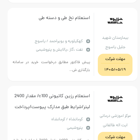
استعلام نخ طی و دسته طی
یمارستان شهید
كهكيلويه و بويراحمد / یاسوج
جلیل یاسوج
نفت ،گاز ،پالایش و پتروشیمی
مهلت شرکت
پیش فاکتور مطابق درخواست خرید در سامانه
1405/05/19
بارگذاری ش...
استعلام رزین کاتیونی c100/ مقدار 2400
لیتر/شرایط طبق مدارک پیوست/پرداخت
ز اموزشی درمانی
6 ماهه/تمامی هزینه های باربری و تخلیه
كرمانشاه / کرمانشاه
یت اله طالقانی
پتروشیمی
در مرکز برعهده فروشنده می باشد
ستان کرمانشاه
مهلت شرکت