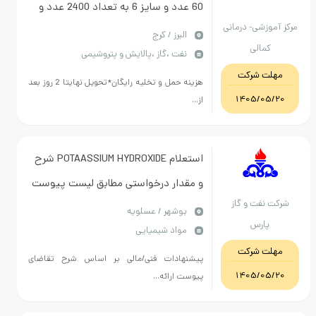
60 عدد و سایز 6 به تعداد 2400 عدد و
ز آموزشی- درمانی
سایز 8 به تعداد 4800 عدد/پرداخت 6
البرز / کرج
کمالی
نفت ،گاز ،پالایش و پتروشیمی
ماهه
مهلت شرکت
هزینه حمل و تخلیه رایگان*تحویل نهایتا 2 روز بعد
1405/05/20
از...
استعلام POTAASSIUM HYDROXIDE شرح
و مقدار درخواستی مطابق لیست پیوست
رکت نفت و گاز
(حتما مطالعه فرمایید)
بوشهر / عسلویه
پارس
مواد شیمیایی
مهلت شرکت
پیشنهادات فنی/مالی بر اساس شرح تقاضای
1405/05/20
پیوست ارائه...