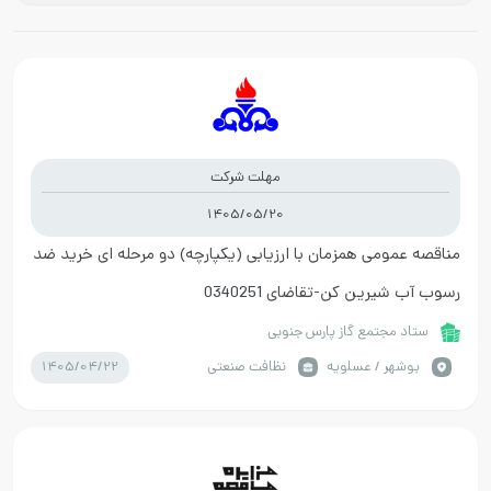
مهلت شرکت
1405/05/20
مناقصه عمومی همزمان با ارزیابی (یکپارچه) دو مرحله ای خرید ضد
رسوب آب شیرین کن-تقاضای 0340251
ستاد مجتمع گاز پارس جنوبی
1405/04/22
بوشهر / عسلویه
نظافت صنعتی