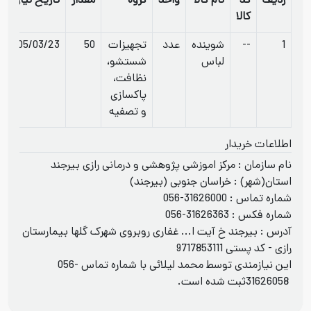
ردیف
کد
نام کالا
واحد
گروه
مقدار
تاریخ نیاز
کالا
1
--
شوینده
عدد
تجهیزات
50
1405/03/23
لباس
شستشو،
نظافت،
پاکسازی
و تصفیه
اطلاعات خریدار
نام سازمان : مرکز اموزشی پژوهشی و درمانی رازی بیرجند
استان(شهر) : خراسان جنوبی (بیرجند)
شماره تماس :
056-31626000
شماره فکس :
056-31626363
آدرس : بیرجند خ آیت ا... غفاری روبروی شهرک گلها بیمارستان
رازی - کد پستی 9717853111
این نیازمندی توسط محمد لیلائی با شماره تماس
056-
31626058
ثبت شده است.