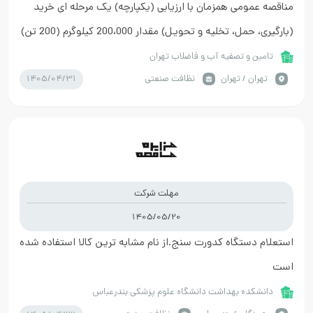
مناقصه عمومی همزمان با ارزیابی (یکپارچه) یک مرحله ای خرید
(بارگیری، حمل، تخلیه ‏و تحویل) مقدار 200،000 کیلوگرم (200 تن)
پودر پرکلرین با درجه خلوص حداقل 65 درصد
تامین و تصفیه آب و فاضلاب تهران
1405/04/31
تهران / تهران
نظافت صنعتی
مهلت شرکت
1405/05/20
استعلام دستگاه کدورت سنج.از نام مشابه ترین کالا استفاده شده
است
دانشکده بهداشت دانشگاه علوم پزشکی بندرعباس