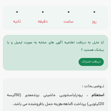
0
0
0
0
روز
ساعت
دقیقه
ثانیه
آیا مایل به دریافت اطلاعیه آگهی های مشابه به صورت ایمیل و یا
پیامک هستید ؟
دریافت اشتراک
تـوضیــحات :
استعلام
، پودرلباسشویی ماشینی برندمعتبر (50کیسه
20کیلویی) پرداخت 5ماهه،هزینه حمل بافروشنده می باشد.