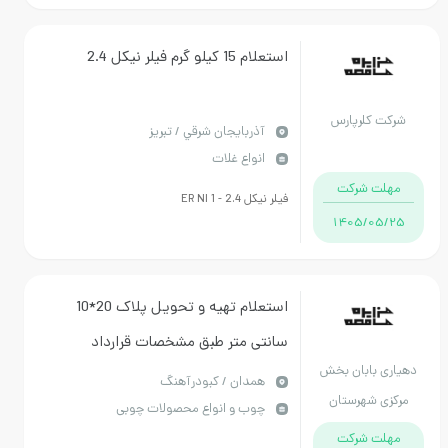
استعلام 15 کیلو گرم فیلر نیکل 2.4
کلرپارس
آذربايجان شرقي / تبریز
انواع غلات
 شرکت
فیلر نیکل 2.4 - ER NI 1
1405/
استعلام تهیه و تحویل پلاک 20*10
سانتی متر طبق مشخصات قرارداد
بابان بخش
پیوست
همدان / کبودرآهنگ
شهرستان
چوب و انواع محصولات چوبی
راهنگ
 شرکت