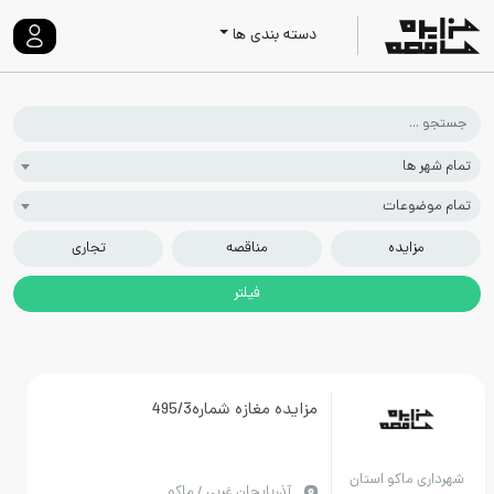
دسته بندی ها
ا
وعات
ایده
مناقصه
تجاری
مزایده مغازه شماره495/3
ماکو استان
آذربايجان غربي / ماکو