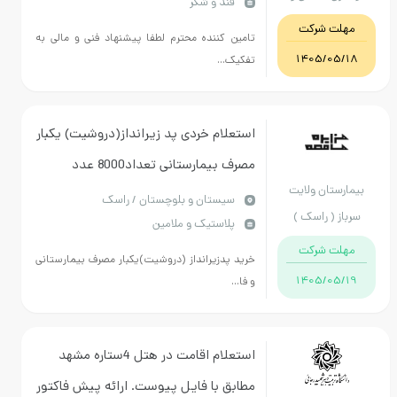
قند و شکر
دنی ایران
 شرکت
تامین کننده محترم لطفا پیشنهاد فنی و مالی به
قاینات
1405/
تفکیک...
استعلام خردی پد زیرانداز(دروشیت) یکبار
مصرف بیمارستانی تعداد8000 عدد
ان ولایت
سيستان و بلوچستان / راسک
( راسک )
پلاستیک و ملامین
 شرکت
خرید پدزیرانداز (دروشیت)یکبار مصرف بیمارستانی
1405/
و فا...
استعلام اقامت در هتل 4ستاره مشهد
مطابق با فایل پیوست. ارائه پیش فاکتور