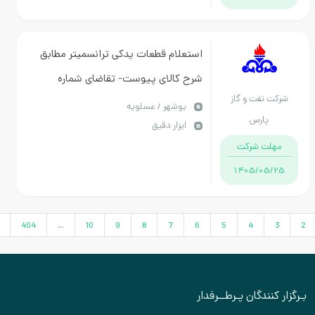
استعلام قطعات یدکی ترانسمیتر مطابق
شرح کالای پیوست- تقاضای شماره
فت و گاز
0150227
بوشهر / عسلویه
رس
ابزار دقیق
 شرکت
1405/
›
405
404
...
10
9
8
7
6
5
4
دگان پـرطــرفدار