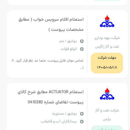
استعلام اقلام سرویس خواب ( مطابق
مشخصات پیوست )
ره برداری
بوشهر / جم
از زاگرس
انواع فلزات
وبی
 شرکت
تمامی موارد فایل پیوست حتما مد نظر قرار گیرد. //
1405/
ا...
استعلام ACTUATOR مطابق شرح کالای
پیوست-تقاضای شماره 0410282
فت و گاز
بوشهر / عسلویه
رس
پیمانکاران آب و فاضلاب