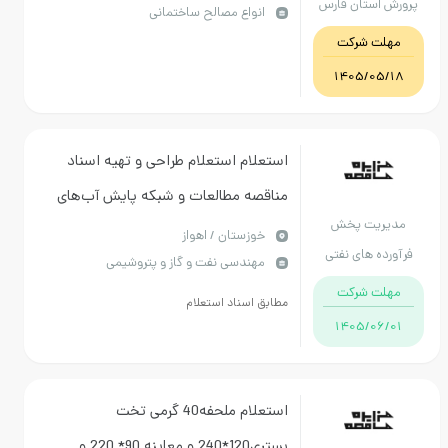
ستان فارس
انواع مصالح ساختمانی
 شرکت
1405/
استعلام استعلام طراحی و تهیه اسناد
مناقصه مطالعات و شبکه پایش آب‌های
ت پخش
زیرزمینی انبارهای نفت نظامیه و
خوزستان / اهواز
 های نفتی
مهندسی نفت و گاز و پتروشیمی
اندیمشک
 اهواز
 شرکت
مطابق اسناد استعلام
1405/
استعلام ملحفه40 گرمی تخت
بستری120*240 و معاینه 90* 220.و