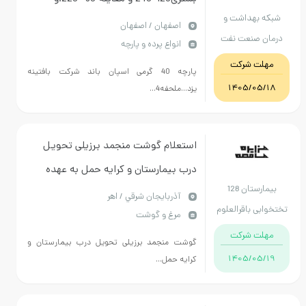
هداشت و
روبالشتی اسپان باند شرکت بافتینه یزد
اصفهان / اصفهان
صنعت نفت
انواع پرده و پارچه
ارسال نمونه تک عددی ..پرداخت غیر
فهان
 شرکت
نقدی طبق روال 09132009940
پارچه 40 گرمی اسپان باند شرکت بافتینه
1405/
یزد...ملحفه4...
استعلام گوشت منجمد برزیلی تحویل
درب بیمارستان و کرایه حمل به عهده
بیمارستان 128
فروشنده پرداخت نقدی درصورت عدم
آذربايجان شرقي / اهر
باقرالعلوم
مرغ و گوشت
تاییده بهداشتی عودت داده میشود
هر
 شرکت
تاریخ انقضاء حداقل 6 ماهه
گوشت منجمد برزیلی تحویل درب بیمارستان و
1405/
کرایه حمل...