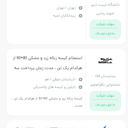
تربیت دبیر
الزامیست.
تهران / تهران
 رجایی
پیمانکاران ابنیه
 شرکت
1405/
استعلام کیسه زباله زرد و مشکی 80*90 از
هرکدام یک تن ، مدت زمان پرداخت سه
بیمارستان 128
ماهه وتحویل درب بیمارستان کرایه به
آذربايجان شرقي / اهر
باقرالعلوم
نایلون و کیسه های پلاستیکی
عهده فروشنده میباشد
هر
 شرکت
کیسه زباله زرد و مشکی 80*90 از هرکدام یک تن ،
1405/
مدت...