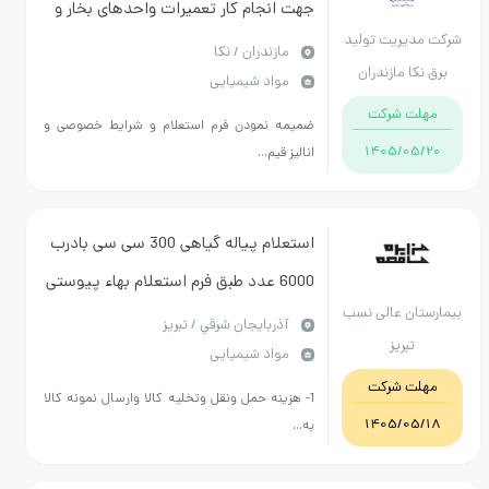
جهت انجام کار تعمیرات واحدهای بخار و
ریت تولید
گازی نیروگاه شهید سلیمی نکا مطابق
مازندران / نکا
 مازندران
مواد شیمیایی
شرایط خصوصی و لیست ابزارآلات
 شرکت
پیوست
ضمیمه نمودن فرم استعلام و شرایط خصوصی و
1405/
انالیز قیم...
استعلام پیاله گیاهی 300 سی سی بادرب
6000 عدد طبق فرم استعلام بهاء پیوستی
ن عالی نسب
-- تسویه یک ماه
آذربايجان شرقي / تبریز
ریز
مواد شیمیایی
 شرکت
1- هزینه حمل ونقل وتخلیه کالا وارسال نمونه کالا
1405/
به...