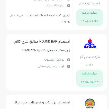
ذربایجان
برق و تاسیسات
بصورت اوراق مرابحه 18% درصد-
قی
 شرکت
مالی-3317-2141-041 شهیدی
ازایران کد مشابه استفاد شده است .هزینه حمل
1405/
برعهده...
استعلام ROUND BAR مطابق شرح کالای
پیوست-تقاضای شماره 0430725
فت و گاز
بوشهر / عسلویه
رس
فولاد و صنایع معدنی
 شرکت
1405/
استعلام ابزارآلات و تجهیزات مورد نیاز