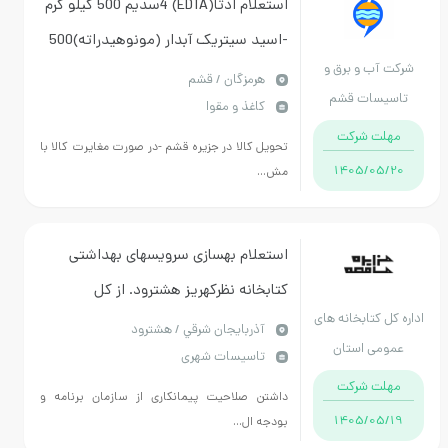
استعلام ادتا(EDTA) 4سدیم 500 کیلو گرم
-اسید سیتریک آبدار (مونوهیدراته)500
 و برق و
کیلو گرم
هرمزگان / قشم
ات قشم
کاغذ و مقوا
 شرکت
تحویل کالا در جزیره قشم -در صورت مغایرت کالا با
1405/
مش...
استعلام بهسازی سرویسهای بهداشتی
کتابخانه نظرکهریز هشترود. از کل
تابخانه های
پرداختپها 17 درصد ازبابت کارمزداوراق
آذربايجان شرقي / هشترود
 استان
تاسیسات شهری
مرابحه کسر خواهد شد.
جان شرقی
 شرکت
داشتن صلاحیت پیمانکاری از سازمان برنامه و
1405/
بودجه ال...