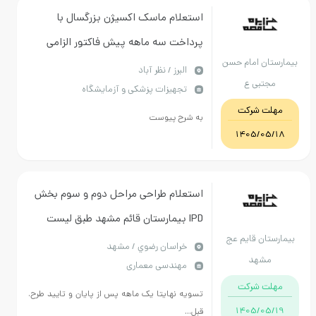
استعلام ماسک اکسیژن بزرگسال با
پرداخت سه ماهه پیش فاکتور الزامی
ن امام حسن
میباشد هزینه حمل و نقل بر عهده
البرز / نظر آباد
بی ع
تجهیزات پزشکی و آزمایشگاه
فروشنده میباشد
 شرکت
به شرح پیوست
1405/
استعلام طراحی مراحل دوم و سوم بخش
IPD بیمارستان قائم مشهد طبق لیست
ن قایم عج
پیوست
خراسان رضوي / مشهد
هد
مهندسی معماری
 شرکت
تسویه نهایتا یک ماهه پس از پایان و تایید طرح.
1405/
قبل...