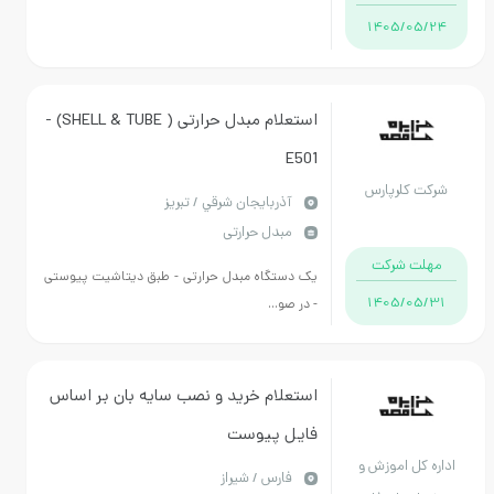
1405/
استعلام مبدل حرارتی ( SHELL & TUBE) -
E501
کلرپارس
آذربايجان شرقي / تبریز
مبدل حرارتی
 شرکت
یک دستگاه مبدل حرارتی - طبق دیتاشیت پیوستی
1405/
- در صو...
استعلام خرید و نصب سایه بان بر اساس
فایل پیوست
ل اموزش و
فارس / شیراز