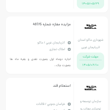
1405/
مزایده مغازه شماره 497/5
ماکو استان
آذربايجان غربي / ماکو
جان غربی
املاک تجاری
 شرکت
اجاره دوماه اول بصورت نقدی و بقیه ماه ها
1405/
بصورت چک...
استعلام قند
 توسعه و
خراسان جنوبي / قائنات
 معادن و