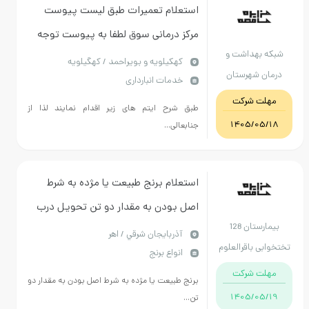
استعلام تعمیرات طبق لیست پیوست
مرکز درمانی سوق لطفا به پیوست توجه
هداشت و
شود و تمامی ایتم ها در نظر گرفته شود
كهكيلويه و بويراحمد / کهگیلویه
شهرستان
خدمات انبارداری
یلویه
 شرکت
طبق شرح ایتم های زیر اقدام نمایند لذا از
1405/
جنابعالی...
استعلام برنج طبیعت یا مژده به شرط
اصل بودن به مقدار دو تن تحویل درب
بیمارستان 128
بیمارستان کرایه حمل به عهده فروشنده
آذربايجان شرقي / اهر
باقرالعلوم
انواع برنج
پرداخت نقدی
هر
 شرکت
برنج طبیعت یا مژده به شرط اصل بودن به مقدار دو
1405/
تن...