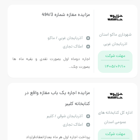
مزایده مغازه شماره 494/3
ماکو استان
آذربايجان غربي / ماکو
جان غربی
املاک تجاری
 شرکت
اجاره دوماه اول بصورت نقدی و بقیه ماه ها
1405/
بصورت چک...
مزایده اجاره یک باب مغازه واقع در
کتابخانه کلیبر
تابخانه های
آذربايجان شرقي / کلیبر
 استان
املاک تجاری
جان شرقی
 شرکت
پرداخت اجاره اول هر ماه بعدازانعقادقرارداد