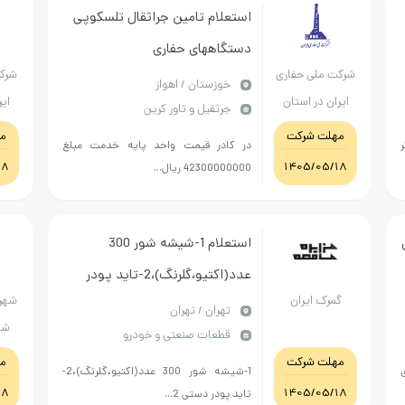
استعلام تامین جراثقال تلسکوپی
دستگاههای حفاری
شرکت ملی حفاری
شرک
خوزستان / اهواز
ایران در استان
ایر
جرثقیل و تاور کرین
خوزستان
مهلت شرکت
م
در کادر قیمت واحد پایه خدمت مبلغ
18
1405/05/18
42300000000 ریال...
ی
استعلام 1-شیشه شور 300
عدد(اکتیو،گلرنگ)،2-تاید پودر
گمرک ایران
دستی 240 عدد (سپید 5)،3-تاید
تهران / تهران
شه
قطعات صنعتی و خودرو
پودر ماشین تعداد 240 عدد(سپید
مهلت شرکت
م
5)4-متقال (کهنه بچه) تعداد 5
1-شیشه شور 300 عدد(اکتیو،گلرنگ)،2-
18
1405/05/18
تاید پودر دستی 2...
توپ