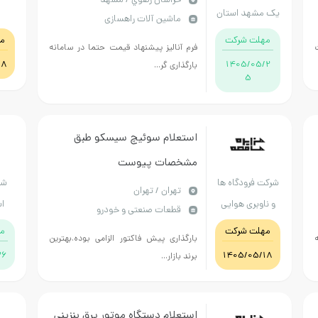
خراسان رضوي / مشهد
یک مشهد استان
ماشین آلات راهسازی
خراسان رضوی
مهلت شرکت
م
فرم آنالیز پیشنهاد قیمت حتما در سامانه
18
1405/05/2
بارگذاری گر...
5
استعلام سوئیچ سیسکو طبق
مشخصات پیوست
شرکت فرودگاه ها
شه
تهران / تهران
و ناوبری هوایی
اس
قطعات صنعتی و خودرو
ایران (مادر
مهلت شرکت
م
بارگذاری پیش فاکتور الزامی بوده.بهترین
تخصصی)
26
1405/05/18
برند بازار...
استعلام دستگاه موتور برق بنزینی