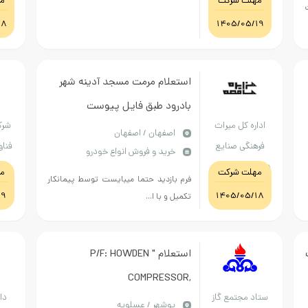
مهلت شرکت
م
18
1405/05/19
استعلام مرمت مسجد آدینه شهر
بادرود طبق فایل پیوست
اداره کل میراث
شرک
اصفهان / اصفهان
فرهنگی صنایع
فناو
خرید و فروش انواع خودرو
دستی و گردشگری
مهلت شرکت
م
فرم بازدید حتما میبایست توسط پیمانکار
استان اصفهان
19
1405/05/18
تکمیل و با ا...
ک
استعلام P/F: HOWDEN "
COMPRESSOR,
ستاد مجتمع گاز
دا
MODEL:MK6/WRV1321/132
بوشهر / عسلویه