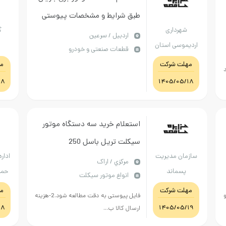
طبق شرایط و مشخصات پیوستی
شهرداری
گ
در برگ پیشنهاد
اردبيل / سرعین
اردیموسی استان
قطعات صنعتی و خودرو
اردبیل
مهلت شرکت
م
18
1405/05/18
استعلام خرید سه دستگاه موتور
سیکلت تریل باسل 250
سازمان مدیریت
اداره
مركزي / اراک
پسماند
حمل
انواع موتور سیکلت
مهلت شرکت
م
فایل پیوستی به دقت مطالعه شود.2-هزینه
اذر
18
1405/05/19
ارسال کالا ب...