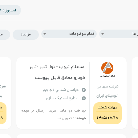
امــروز : 1405/05/17
 ها
تمام موضوعات
مزایده
من
استعلام تیوب - نوار تایر -تایر
خودرو مطابق فایل پیوست
شرکت سهامی
شرک
خراسان شمالي / جاجرم
آلومینای ایران
ایر
صنایع لاستیک سازی
مهلت شرکت
م
پرداخت دو ماهه هزینه ارسال بر عهده
18
1405/05/18
فروشنده تحویل د...