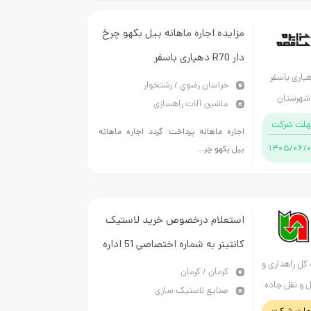
مزایده اجاره ماهانه بیل بکهو چرخ
دار R70 دهیاری باسفر
یاری باسفر
رشتخوار/2024/ مینی بیل
خراسان رضوي / رشتخوار
شهرستان
ماشین آلات راهسازی
رشتخوار
هلت شرکت
اجاره ماهانه پرداخت گردد اجاره ماهانه
1405/06/
بیل بکهو چر...
استعلام درخصوص خرید لاستیک
کانتینر به شماره اختصاصی 51 اداره
 کل راهداری و
ماشین آلات طبق مدارک و
كرمان / کرمان
 و نقل جاده
صنایع لاستیک سازی
مستندات پیوست
استان کرمان