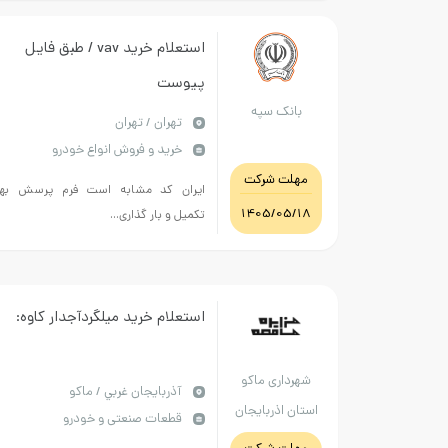
استعلام خرید vav / طبق فایل
پیوست
بانک سپه
تهران / تهران
خرید و فروش انواع خودرو
مهلت شرکت
ایران کد مشابه است فرم پرسش بها
1405/05/18
تکمیل و بار گذاری...
استعلام خرید میلگردآجدار کاوه:
شهرداری ماکو
آذربايجان غربي / ماکو
استان اذربایجان
قطعات صنعتی و خودرو
غربی