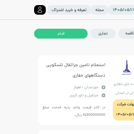
مجله
تعرفه و خرید اشتراک
اقصه
تجاری
استعلام تامین جراثقال تلسکوپی
دستگاههای حفاری
ت ملی حفاری
خوزستان / اهواز
ان در استان
جرثقیل و تاور کرین
خوزستان
هلت شرکت
در کادر قیمت واحد پایه خدمت مبلغ
1405/05/
42300000000 ریال...