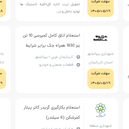
مهلت شرکت
م
ی
تحویل درب اداره کل/کلیه لاستیک ها
بلوچستان
18
1405/05/19
تولید داخل و در...
استعلام اتاق کامل کمپرسی 10 تن
بنز 1930 همراه جک برابر شرایط
شهرداری پیرانشهر
بان
خصوصی پیوستی و کاتالوگ .
آذربايجان غربي / پیرانشهر
استان اذربایجان
ادا
قطعات صنعتی و خودرو
پرداخت بعد از تایید شرایط فنی
غربی
اس
مهلت شرکت
م
توسط کمیسیون شهرداری
19
1405/05/19
استعلام بکارگیری گریدر کاتر پیلار
کمرشکن (6 سیلندر)
شهرداری منطقه
د