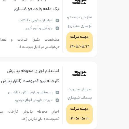
یک ماهه واحد فولادسازی
سازمان توسعه و
خراسان جنوبي / قائنات
نوسازی معادن و
جرثقیل و تاور کرین
صنایع معدنی
مهلت شرکت
مشخصات دقیق خدمات و تعداد
ایران فولادقاینات
1405/05/19
درخواستی در فایل پیوست ا...
استعلام اجرای محوطه پذیرش
کارخانه بیو کمپوست (اتاق پذرش
سازمان مدیریت
)طبق فایل پیوست
سيستان و بلوچستان / زاهدان
پسماند شهرداری
خرید و فروش انواع خودرو
زاهدان
مهلت شرکت
اجرای محوطه پذیرش کارخانه بیو
1405/05/20
کمپوست (اتاق پذرش )ط...