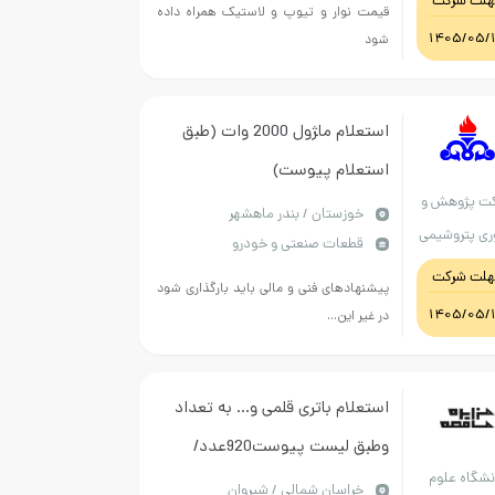
هلت شرکت
قیمت نوار و تیوپ و لاستیک همراه داده
1405/05/
شود
استعلام ما‍ژول 2000 وات (طبق
استعلام پیوست)
ت پژوهش و
خوزستان / بندر ماهشهر
ری پتروشیمی
قطعات صنعتی و خودرو
هلت شرکت
پیشنهادهای فنی و مالی باید بارگذاری شود
1405/05/
در غیر این...
استعلام باتری قلمی و... به تعداد
وطبق لیست پیوست920عدد/
نشگاه علوم
پرداخت 7ماهه/کلیه شروط خرید
خراسان شمالي / شیروان