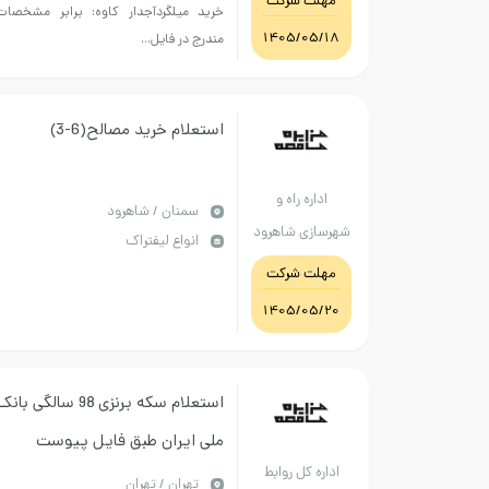
مهلت شرکت
خرید میلگردآجدار کاوه: برابر مشخصات
1405/05/18
مندرج در فایل...
استعلام خرید مصالح(6-3)
اداره راه و
سمنان / شاهرود
شهرسازی شاهرود
انواع لیفتراک
مهلت شرکت
1405/05/20
استعلام سکه برنزی 98 سالگی بان
ملی ایران طبق فایل پیوست
اداره کل روابط
(6000 قطعه 16/200 گرمی جمعا
تهران / تهران