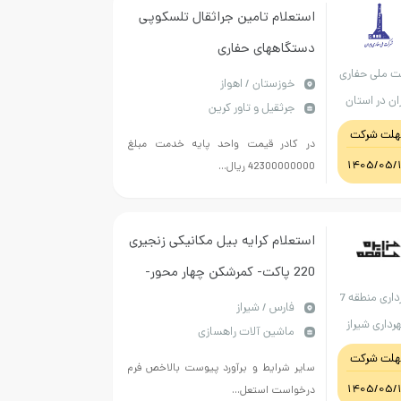
استعلام تامین جراثقال تلسکوپی
دستگاههای حفاری
ت ملی حفاری
خوزستان / اهواز
ان در استان
جرثقیل و تاور کرین
خوزستان
هلت شرکت
در کادر قیمت واحد پایه خدمت مبلغ
1405/05/
42300000000 ریال...
استعلام کرایه بیل مکانیکی زنجیری
220 پاکت- کمرشکن چهار محور-
شهرداری منطقه 7
بیل مکانیکی چکش جهت شهرداری
فارس / شیراز
رداری شیراز
ماشین آلات راهسازی
منطقه هفت
هلت شرکت
سایر شرایط و برآورد پیوست بالاخص فرم
1405/05/
درخواست استعل...