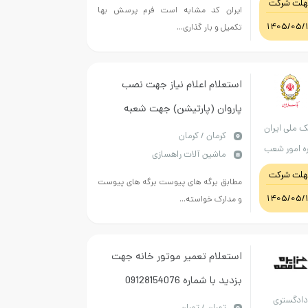
هلت شرکت
ایران کد مشابه است فرم پرسش بها
1405/05/
تکمیل و بار گذاری...
استعلام اعلام نیاز جهت نصب
پاروان (پارتیشن) جهت شعبه
ک ملی ایران
سپهبد شهید حاج قاسم سلیمانی
كرمان / کرمان
ره امور شعب
ماشین آلات راهسازی
تان کرمان
هلت شرکت
مطابق برگه های پیوست برگه های پیوست
1405/05/
و مدارک خواسته...
استعلام تعمیر موتور خانه جهت
بزدید با شماره 09128154076
ادگستری
تماس بگیرید-حمزه پور پیش