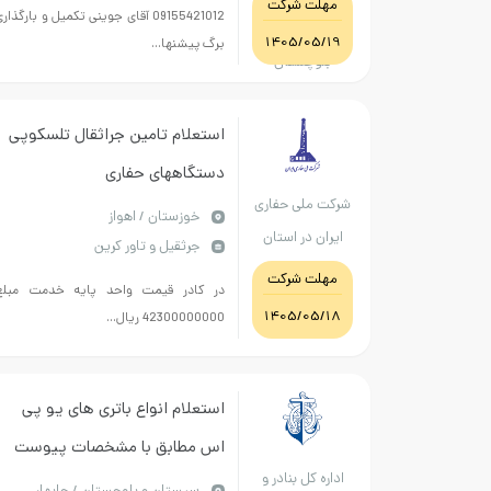
مهلت شرکت
(طبق فایل پیوست)
09155421012 آقای جوینی تکمیل و بارگذار
سیستان و
1405/05/19
برگ پیشنها...
بلوچستان
استعلام تامین جراثقال تلسکوپی
دستگاههای حفاری
شرکت ملی حفاری
خوزستان / اهواز
ایران در استان
جرثقیل و تاور کرین
خوزستان
مهلت شرکت
در کادر قیمت واحد پایه خدمت مبلغ
1405/05/18
42300000000 ریال...
استعلام انواع باتری های یو پی
اس مطابق با مشخصات پیوست
اداره کل بنادر و