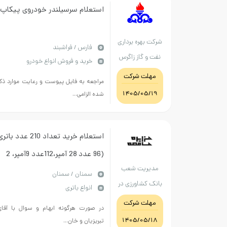
استعلام سرسیلندر خودروی پیکاپ
شرکت بهره برداری
فارس / فراشبند
نفت و گاز زاگرس
خرید و فروش انواع خودرو
جنوبی
مهلت شرکت
مراجعه به فایل پیوست و رعایت موارد ذکر
1405/05/19
شده الزامی...
استعلام خرید تعداد 210 عدد باتر
(96 عدد 28 آمپر،112عدد 9آمپر، 2
مدیریت شعب
عدد 100 آمپر) ups کاملا مطابق با
سمنان / سمنان
بانک کشاورزی در
انواع باتری
فرم پیوست
استان سمنان
مهلت شرکت
در صورت هرگونه ابهام و سوال با آقای
1405/05/18
تبریزیان و خان...