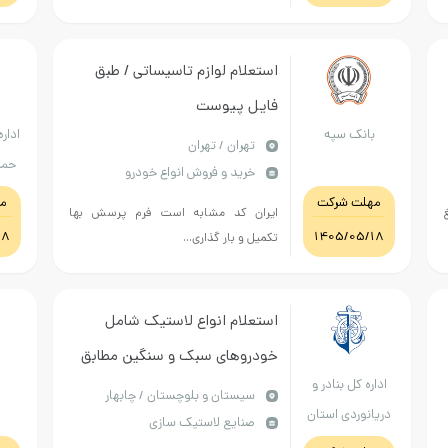
استعلام لوازم تاسیساتی / طبق
فایل پیوست
بانک سپه
اداره
تهران / تهران
حمل
خرید و فروش انواع خودرو
مهلت شرکت
م
ایران کد مشابه است فرم پرسش بها
اذر
18
1405/05/18
تکمیل و بار گذاری...
استعلام انواع لاستیک شامل
خودروهای سبک و سنگین مطابق
اداره کل بنادر و
ب
با لیت پیوست
سيستان و بلوچستان / چابهار
دریانوردی استان
صنایع لاستیک سازی
سیستان و