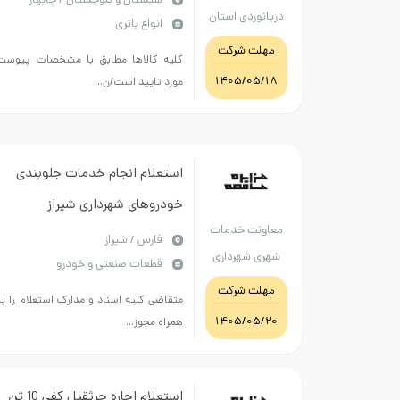
سيستان و بلوچستان / چابهار
دریانوردی استان
انواع باتری
سیستان و
مهلت شرکت
کلیه کالاها مطابق با مشخصات پیوست
بلوچستان
1405/05/18
مورد تایید است/ن...
استعلام انجام خدمات جلوبندی
خودروهای شهرداری شیراز
معاونت خدمات
فارس / شیراز
شهری شهرداری
قطعات صنعتی و خودرو
شیراز
مهلت شرکت
متقاضی کلیه اسناد و مدارک استعلام را به
1405/05/20
همراه مجوز...
استعلام اجاره جرثقیل کفی 10 تن