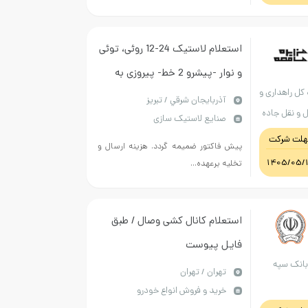
استعلام لاستیک 24-12 روئی، توئی
و نوار -پیشرو 2 خط- پیروزی به
 کل راهداری و
تعداد 20 حلقه
آذربايجان شرقي / تبریز
 و نقل جاده
صنایع لاستیک سازی
ای استان
هلت شرکت
پیش فاکتور ضمیمه گردد. هزینه ارسال و
بایجان شرقی
1405/05/
تخلیه برعهده...
استعلام کانال کشی وصال / طبق
فایل پیوست
انک سپه
تهران / تهران
خرید و فروش انواع خودرو