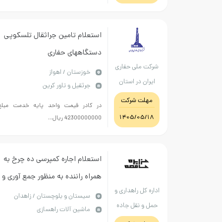
استعلام تامین جراثقال تلسکوپی
دستگاههای حفاری
شرکت ملی حفاری
خوزستان / اهواز
ایران در استان
جرثقیل و تاور کرین
خوزستان
مهلت شرکت
در کادر قیمت واحد پایه خدمت مبلغ
1405/05/18
42300000000 ریال...
استعلام اجاره کمپرسی ده چرخ به
همراه راننده به منظور جمع آوری و
اداره کل راهداری و
بارگیری و حمل ماسه بادی واقع در
سيستان و بلوچستان / زاهدان
حمل و نقل جاده
ماشین آلات راهسازی
حوزه استحفاظی شهرستان زهک
ای استان