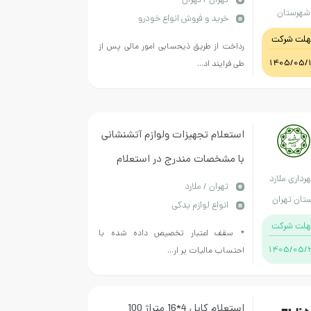
تهران / تهران
شهرستان
خرید و فروش انواع خودرو
فاکتور ضروری می باشد تمامی
پاکدشت
هلت شرکت
موارد در عکس های پیوستی باید
رداخت از طریق ذیحسابی امور مالی پس از
1405/05/
طی فرایند اد...
تعویض شود.
استعلام تجهیزات ولوازم آتشنشانی
با مشخصات مندرج در استعلام
رداری ملارد
بهاء
تهران / ملارد
تان تهران
انواع لوازم یدکی
هلت شرکت
* سقف اعتبار تخصیص داده شده با
1405/05/
احتساب مالیات بر ار...
استعلام کابل 4*16 متراژ 100