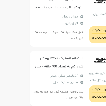
متر،کلید اتومات 100 آمپر یک عدد
مرک ایران
فیکس باشد،بست کابل برق 16 به
تهران / تهران
انواع باتری
تعداد 20 عدد،کابل شو نمره 16 به
هلت شرکت
تعداد 12 عدد،نوار چسب 5 حلقه
کابل 4*16 متراژ 100 متر،کلید اتومات 100
1405/05/
آمپر یک عد...
استعلام لاستیک 24*12 روکش
شده گرم به تعداد 100 حلقه - پس
 کل راهداری و
رو گل ونگارد
آذربايجان شرقي / تبریز
 و نقل جاده
صنایع لاستیک سازی
ای استان
هلت شرکت
پیش فاکتور ضمیمه گردد. پرداخت ها نقدی
بایجان شرقی
1405/05/
و45 روزه-هزی...