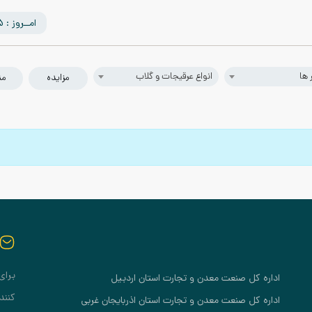
امــروز : 1405/05/15
 ها
انواع عرقیجات و گلاب
مزایده
من
برای
اداره کل صنعت معدن و تجارت استان اردبیل
کنند
اداره کل صنعت معدن و تجارت استان اذربایجان غربی