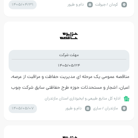
1405/04/31
كرمان / جیرفت
دام و طیور
مهلت شرکت
1405/05/24
مناقصه عمومی یک مرحله ای مدیریت حفاظت و مراقبت از عرصه،
اعیان، اشجار و مستحدثات حوزه طرح حفاظتی سابق شرکت چوب
و كاغذ
اداره کل منابع طبیعی و ابخیزداری استان مازندران
1405/05/07
مازندران / ساری
دام و طیور