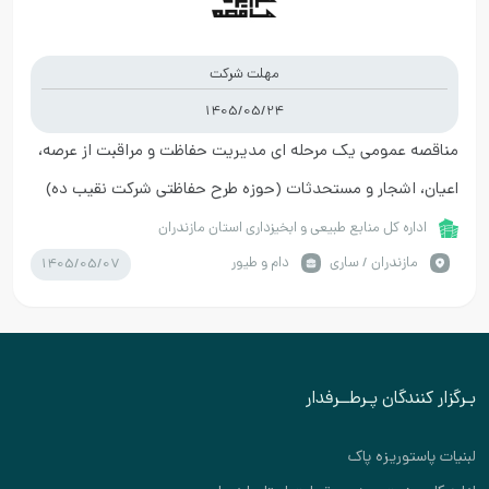
مهلت شرکت
1405/05/24
مناقصه عمومی یک مرحله ای مدیریت حفاظت و مراقبت از عرصه،
اعیان، اشجار و مستحدثات (حوزه طرح حفاظتی شرکت نقيب ده)
اداره کل منابع طبیعی و ابخیزداری استان مازندران
1405/05/07
مازندران / ساری
دام و طیور
بـرگزار کنندگان پـرطــرفدار
لبنیات پاستوریزه پاک