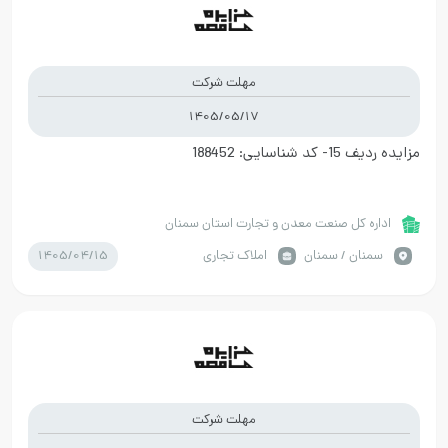
مهلت شرکت
1405/05/17
مزایده ردیف 15- کد شناسایی: 188452
اداره کل صنعت معدن و تجارت استان سمنان
1405/04/15
سمنان / سمنان
املاک تجاری
مهلت شرکت