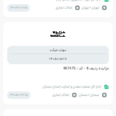
1403/10/15
تهران / تهران
املاک تجاری
مهلت شرکت
1405/05/17
مزایده ردیف 8 - کد : 867475
اداره کل صنعت معدن و تجارت استان سمنان
1405/04/15
سمنان / سمنان
املاک تجاری