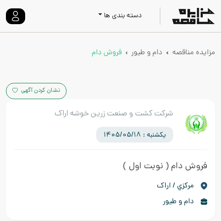
دسته بندی ها
مزایده مناقصه
دام و طیور
فروش دام
نشان کردن آگهی
شرکت کشت و صنعت زرین خوشه اراک
یکشنبه : 1405/05/18
فروش دام
( نوبت اول )
مركزي / اراک
دام و طیور