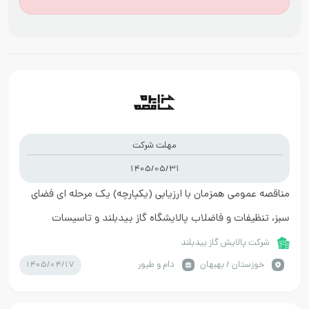
مهلت شرکت
1405/05/31
مناقصه عمومی همزمان با ارزیابی (یکپارچه) یک مرحله ای فضای
سبز، تنظیفات و فاضلاب پالایشگاه گاز بیدبلند و تاسیسات
مربوطه در سال 1406-1405
شرکت پالایش گاز بیدبلند
1405/04/17
خوزستان / بهبهان
دام و طیور