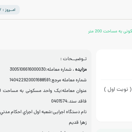
امــروز : 1405/05/17
به مساحت 200 متر
تـوضیــحات :
مزایده
، شماره معامله:3005106616000030
شماره معامله مرجع:140422920001688591
( نوبت اول )
فاقد سند.0401574
نام دستگاه اجرایی:شعبه اول اجراي احكام مدني
زهرا قديم