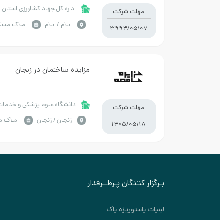
اداره کل جهاد کشاورزی استان ای
مهلت شرکت
ايلام / ایلام
املاک مسک
3994/05/07
مزایده ساختمان در زنجان
دانشگاه علوم پزشکی و خدمات 
مهلت شرکت
زنجان / زنجان
املاک 
1405/05/18
بـرگزار کنندگان پـرطــرفدار
لبنیات پاستوریزه پاک