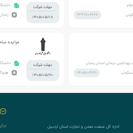
لام
دانشگاه
مهلت شرکت
1399/04/28
ونی
زنجان 
1405/05/18
مزایده ساختمان به م
بهداشتی درمانی استان زنجان
دانشگاه
مهلت شرکت
1405/04/21
مسکونی
هرمزگا
1405/05/20
برای
اداره کل صنعت معدن و تجارت استان اردبیل