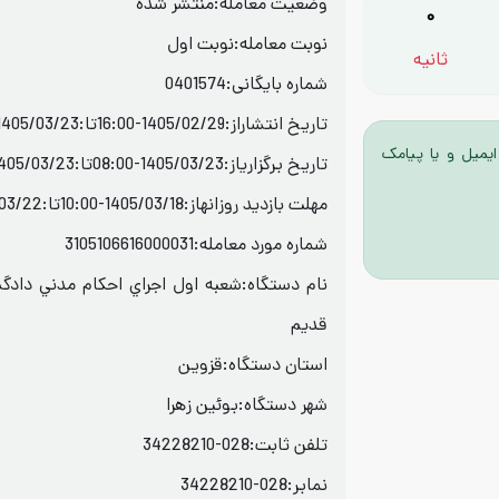
وضعیت معامله:منتشر شده
0
نوبت معامله:نوبت اول
ثانیه
شماره بایگانی:0401574
تاریخ انتشاراز:1405/02/29-16:00تا:1405/03/23-12:00
ایمیل و یا پیامک
تاریخ برگزاریاز:1405/03/23-08:00تا:1405/03/23-12:00
مهلت بازدید روزانهاز:1405/03/18-10:00تا:1405/03/22-11:00
شماره مورد معامله:3105106616000031
نام دستگاه:شعبه اول اجراي احكام مدني دادگ
قديم
استان دستگاه:قزوین
شهر دستگاه:بوئین زهرا
تلفن ثابت:028-34228210
نمابر:028-34228210