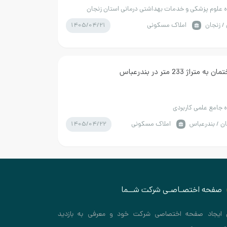
 علوم پزشکی و خدمات بهداشتی درمانی استان زنجان
1405/04/21
/ زنجان
املاک مسکونی
تراژ 233 متر در بندرعباس
 جامع علمی کاربردی
1405/04/22
ن / بندرعباس
املاک مسکونی
صفحه اختصـاصـی شرکت شــما
 ایجاد صفحه اختصاصی شرکت خود و معرفی به بازدید