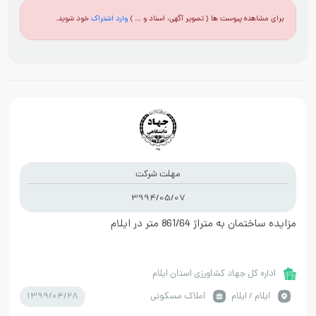
برای مشاهده پیوست ها ( تصویر آگهی، اسناد و ... )
وارد اشتراک
خود شوید.
مهلت شرکت
3994/05/07
مزایده ساختمان به متراژ 861/64 متر در ایلام
اداره کل جهاد کشاورزی استان ایلام
1399/04/28
ايلام / ایلام
املاک مسکونی