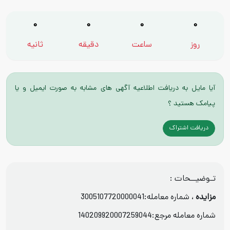
0
0
0
0
روز
ساعت
دقیقه
ثانیه
آیا مایل به دریافت اطلاعیه آگهی های مشابه به صورت ایمیل و یا
پیامک هستید ؟
دریافت اشتراک
تـوضیــحات :
مزایده
، شماره معامله:3005107720000041
شماره معامله مرجع:140209920007259044