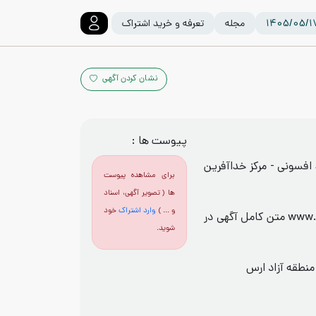
مجله
تعرفه و خرید اشتراک
نشان کردن آگهی
پیوست ها :
افسونی - مرکز خداآفرین
برای مشاهده پیوست
ها ( تصویر آگهی، اسناد
و ... )
وارد اشتراک
خود
سامانه تداركات دولت الکترونیک: www.setadiran.ir متن کامل آگهی در
شوید.
منطقه آزاد ارس