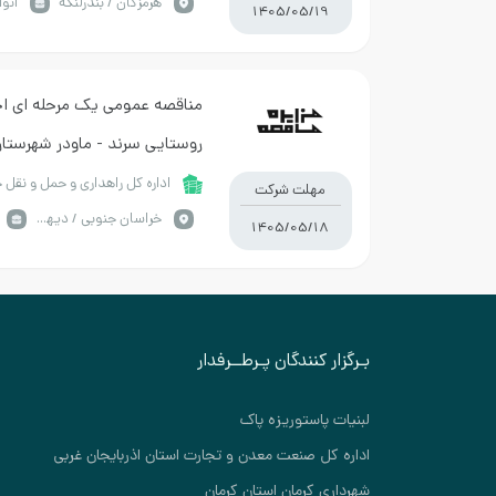
هرمزگان / بندرلنگه
انوا
1405/05/19
مناقصه عمومی یک مرحله ای ا
روستایی سرند - ماودر شهرستا
جنوبی
اداره کل راهداری و حمل و نقل 
مهلت شرکت
خراسان جنوبي / دیهوک
1405/05/18
بـرگزار کنندگان پـرطــرفدار
لبنیات پاستوریزه پاک
اداره کل صنعت معدن و تجارت استان اذربایجان غربی
شهرداری کرمان استان کرمان