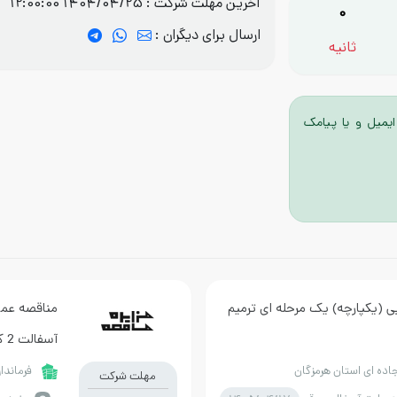
آخرین مهلت شرکت :
1404/04/25 12:00:00
0
ارسال برای دیگران :
ثانیه
ایمیل و یا پیامک
ی (یکپارچه) یک مرحله ای ترمیم
مناقصه عمو
آسفالت 2 کیلومتر از جاده عشایری شلا به تنگ جولان-بخش چلو
جاده ای استان هرمزگان
فرماندا
مهلت شرکت