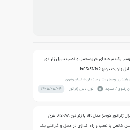
می یک مرحله ای خرید،حمل و نصب دیزل ژنراتور
ل راهداری وحمل ونقل جاده ای خراسان رضوی
1405/05/04
ن رضوي / مشهد
انواع دیزل ژنراتور
استعلام دیزل ژنراتور کومنز مدل 6lt با ژنراتور 312KVA طرح
س خالص با نصب و راه اندازی در محل و گارانتی یک