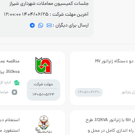
جلسات کمیسیون معاملات شهرداری شیراز
آخرین مهلت شرکت :
1404/06/25 12:00:00
ارسال برای دیگران :
 دستگاه ژنراتور MV
مناقصه عمو
350kva پرتابل (نوبت دوم) 1405/31/142
اداره ک
مهلت شرکت
1405/04/30
ل ژنراتور
خراسا
1405/05/24
استعلام دیزل ژنراتور کومنز مدل 6lt با ژنراتور 312KVA طرح
اه اندازی کامل در محل و
استنفورد م