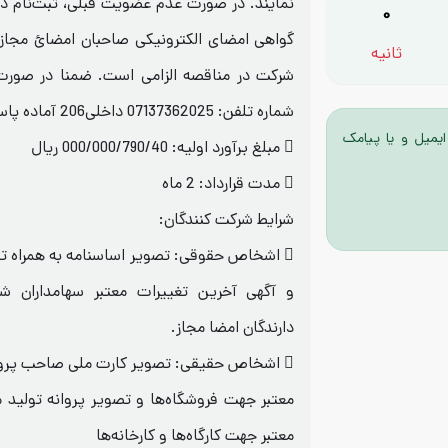
نمایند. در 
0
گواهی امضای الکترونیکی صاحبان امضائ مجا
ثانیه
شرکت در مناقصه الزامی است. ضمنا در صورت 
شماره تلفن: 07137362025 داخلی206 آماده پاسخ گويي مي‌باشد.
ایمیل و یا پیامک
 مبلغ برآورد اوليه: 000/000/790/40 ریال
 مدت قرارداد: 2 ماه
شرایط شرکت کنندگان:
 اشخاص حقوقی: تصویر اساسنامه به همراه ت
و آگهی آخرین تغييرات معتبر سهامداران ش
دارندگان امضا مجاز.
 اشخاص حقیقی: تصویر کارت ملی صاحب پروا
معتبر جهت فروشگاه‌ها و تصویر پروانه تولید معت
معتبر جهت کارگاه‌ها و کارخانه‌ها