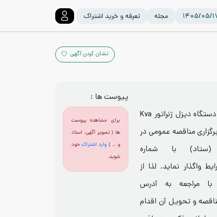
مجله
تعرفه و خرید اشتراک
نشان کردن آگهی
پیوست ها :
، شهرداري شيراز در نظر دارد خرید یک دستگاه دیزل ژنراتور Kva
برای مشاهده پیوست
 برگزاری مناقصه عمومی در
ها ( تصویر آگهی، اسناد
و ... )
وارد اشتراک
خود
 (ستاد) با شماره
شوید.
اص واجد شرايط واگذار نمايد. لذا از
با مراجعه به آدرس
اسناد مناقصه و تحویل آن اقدام