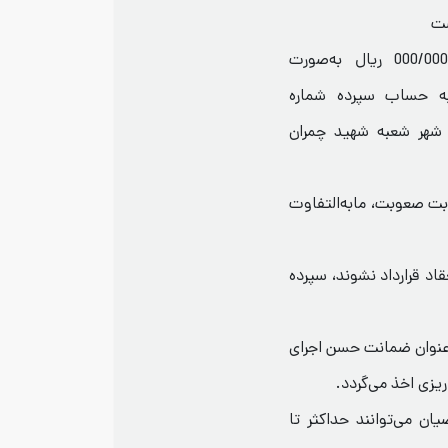
 مبلغ سپرده شرکت در مناقصه 000/000/080/4 ریال به‌صورت
به حساب سپرده شماره
با شناسه واریز 100977 بانک شهر شعبه شهید چمران
 به رديف هاي قرارداد هيچ گونه اضافه بهاء بابت صعوبت، مابه‌‎التفاوت
قاد قرارداد نشوند، سپرده
لغ پیشنهادی به‌عنوان ضمانت حسن اجرای
زی اخذ می‌گردد.
ان می‌توانند حداکثر تا