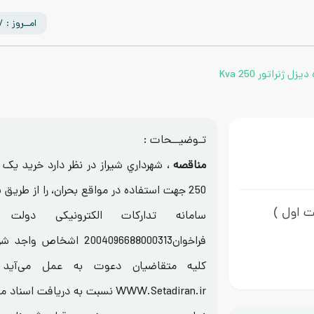
امــروز : 1405/05/17
ژنراتور Kva 250
تـوضیــحات :
مناقصه
250 جهت استفاده در مواقع بحران، را از طريق
ت اول )
سامانه تدارکات الکترونیکی دولت
فراخوان2004096688000313 اشخ
كليه متقاضیان دعوت به عمل می‌آید 
WWW.Setadiran.ir نسبت به دریافت 