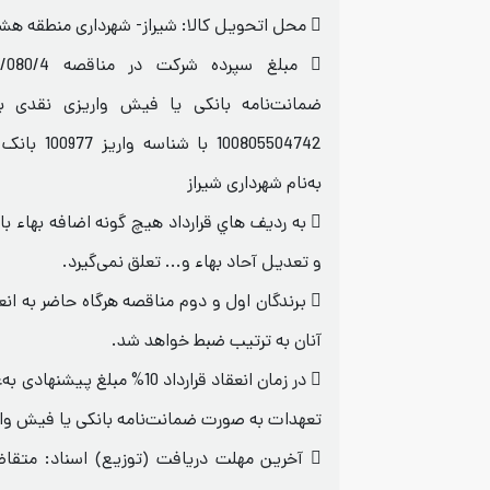
 محل اتحویل کالا: شیراز- شهرداری منطقه هشت
ضمانت‌نامه بانکی يا فيش واريزی نقدی 
100805504742 
به‌نام شهرداری شيراز
و تعديل آحاد بهاء و... تعلق نمی‌گیرد.
 برندگان اول و دوم مناقصه هرگاه حاضر به انع
آنان به ترتيب ضبط خواهد شد.
 در زمان انعقاد قرارداد 10% مب
تعهدات به صورت ضمانت‌نامه بانکی یا فیش واری
 آخرین مهلت دریافت (توزیع) اسناد: متقاضی