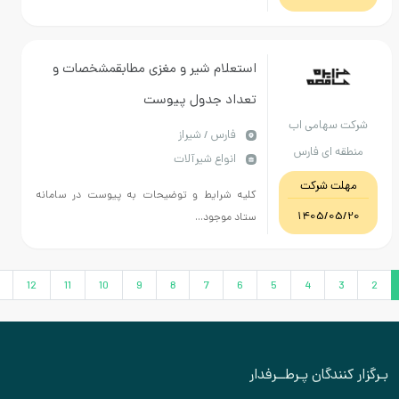
استعلام شیر و مغزی مطابقمشخصات و
تعداد جدول پیوست
 سهامی اب
فارس / شیراز
ه ای فارس
انواع شیرآلات
ت شرکت
کلیه شرایط و توضیحات به پیوست در سامانه
1405/05
ستاد موجود...
›
13
12
11
10
9
8
7
6
5
4
3
نندگان پـرطــرفدار