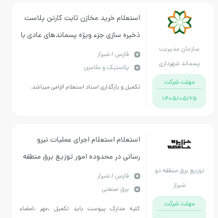
استعلام خرید مخازن ثابت کارتن پلاست
ذخیره سازی جزء ویژه پسماندهای عادی با
ان مدیریت
ظرفیت های 2 و 5 و 60 لیتر بر اساس
فارس / شیراز
د شهرداری
پلاستیک و ملامین
مشخصات فنی موجود در اسناد استعلام
شیراز
ت شرکت
تکمیل و بارگذاری اسناد استعلام الزامی میباشد.
1405/05
استعلام استعلام اجرای عملیات نیرو
رسانی در محدوده امور توزیع برق منطقه
برق منطقه دو
2 شیراز انجام کار بهمراه عقد قرارداد مدت
فارس / شیراز
شیراز
برق صنعتی
زمان انجام کار 4 ماه شمسی است
ت شرکت
کلیه مدارک پیوست باید تکمیل ،مهر ،امضاء