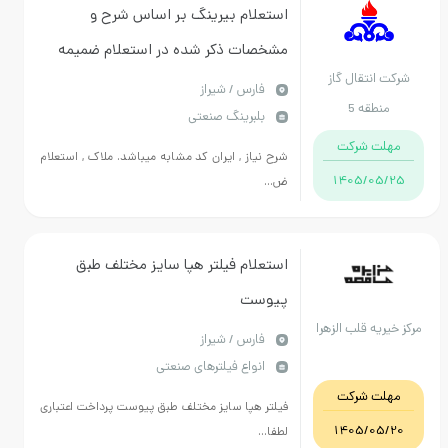
استعلام بیرینگ بر اساس شرح و
مشخصات ذکر شده در استعلام ضمیمه
انتقال گاز
فارس / شیراز
نطقه 5
بلبرینگ صنعتی
ت شرکت
شرح نیاز , ایران کد مشابه میباشد. ملاک , استعلام
1405/05
ض...
استعلام فیلتر هپا سایز مختلف طبق
پیوست
یه قلب الزهرا
فارس / شیراز
انواع فیلترهای صنعتی
ت شرکت
فیلتر هپا سایز مختلف طبق پیوست پرداخت اعتباری
1405/05
لطفا...