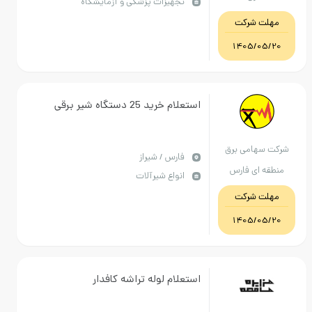
تجهیزات پزشکی و آزمایشگاه
مدت.تاییدیه از بخش الزامی
ت شرکت
میباشد.IMED و IRC معتبر
1405/05
استعلام خرید 25 دستگاه شیر برقی
سهامی برق
فارس / شیراز
ه ای فارس
انواع شیرآلات
ت شرکت
1405/05
استعلام لوله تراشه کافدار