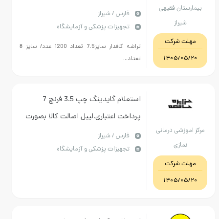
ستان فقیهی
فارس / شیراز
شیراز
تجهیزات پزشکی و آزمایشگاه
ت شرکت
تراشه کافدار سایز7.5 تعداد 1200 عدد/ سایز 8
1405/05
تعداد...
استعلام گایدینگ چپ 3.5 فرنچ 7
پرداخت اعتباری.لیبل اصالت کالا بصورت
موزشی درمانی
فعال الزامی.تاریخ انقضا بلند
فارس / شیراز
نمازی
تجهیزات پزشکی و آزمایشگاه
مدت.تاییدیه از بخش الزامی
ت شرکت
میباشد.IMED و IRC معتبر
1405/05