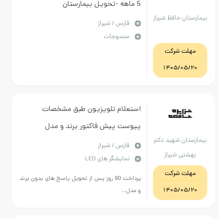
5 ماهه -تحویل بیمارستان
ان حافظ شیراز
فارس / شیراز
منسوجات
ت شرکت
1405/05
استعلام تلویزیون طبق مشخصات
پیوست پیش فاکتور برند و مدل
ان شهید دکتر
تلویزیون حتما بارگذاری گردد
فارس / شیراز
تی شیراز
نمایشگر های LED
ت شرکت
پرداخت 60 روز پس از تحویل پاسخ های بدون برند
1405/05
و مدل...