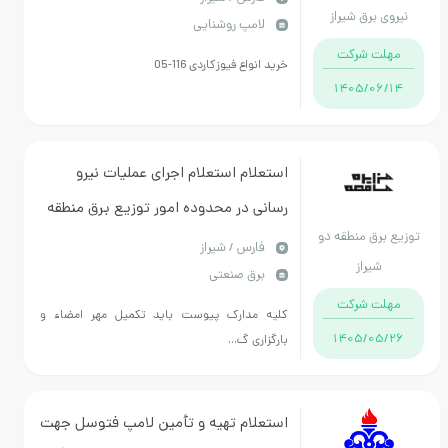
 برق شیراز
لامپ روشنایی
ت شرکت
خرید انواع فیوزکاردی 116-05
1405/06
استعلام استعلام اجرای عملیات نیرو
رسانی در محدوده امور توزیع برق منطقه
برق منطقه دو
2 شیراز انجام کار به همراه عقد قرارداد
فارس / شیراز
شیراز
برق صنعتی
مدت زمان انجام کار 4 ماه شمسی است
ت شرکت
کلیه مدارک پیوست باید تکمیل مهر امضاء و
1405/05
بارگزاری گ...
استعلام تهیه و تأمین لامپ فتوسل جهت