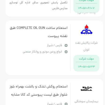
ت شرکت
تکمیل پایش تصویری سالن اداره کل نوسازی
(درجه1 سطح2 110
1405/06
مدارس فارس
سازمانی)
استعلام ساخت COMPLETE OIL GUN طبق
نقشه پیوست
پالایش نفت
فارس / شیراز
لاوان
انواع روغن موتور و روانکار صنعتی
ت شرکت
1405/05
استعلام روکش تشک و بالشت بهمراه بلوز
شلواز طبق لیست پیوستی کد کالا مشابه
تان سوختگی
پرداخت یک ساله ارسال با برنده .هر
فارس / شیراز