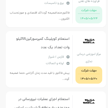
ده های نفتی
برق و تاسیسات
پیوست و هماهنگی با کارشناس
قه فارس
ت شرکت
بهپور09173309887
فاکتورحتماضمیمه گردد/کد اقتصادی و صورتحساب
1405/05
الکترون...
استعلام کوپلینگ کمپرسورکیزر55کیلو
وات تعداد یک عدد
موزشی درمانی
فارس / شیراز
نمازی
لوله و اتصالات
ت شرکت
پیش فاکتور با قید مدت زمان گارانتی حتما ضمیمه
1405/05
گردد...
استعلام اجرای عملیات نیرورسانی در
محدوده برق منطقه 5 شیراز- بر اساس