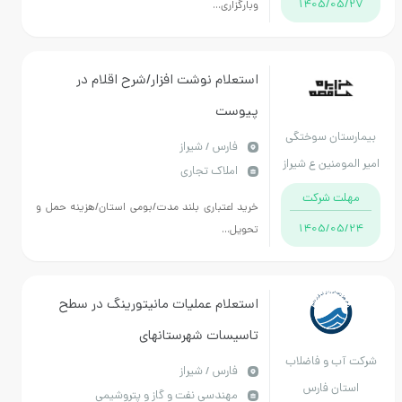
1405/05
وبارگزاری...
استعلام نوشت افزار/شرح اقلام در
پیوست
تان سوختگی
فارس / شیراز
ومنین ع شیراز
املاک تجاری
ت شرکت
خرید اعتباری بلند مدت/بومی استان/هزینه حمل و
1405/05
تحویل...
استعلام عملیات مانیتورینگ در سطح
تاسیسات شهرستانهای
ب و فاضلاب
ارسنجان،استهبان،نیریز،اوز،فراشبند-مدت
فارس / شیراز
ان فارس
مهندسی نفت و گاز و پتروشیمی
اجرا 4 ماه-از محل اعتبارات پدافند