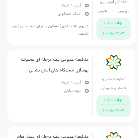
 کل اموزش و
فارس / شیراز
استان فارس
املاک مسکونی
ت شرکت
کاربری ملک مذکور( مسکونی، تجاری ، خدماتی ) می
1405/06
باشد...
مناقصه عمومی یک مرحله ای عملیات
بهسازی ایستگاه های آتش نشانی
نت مالی و
ساختمان مرکزی ساختمان آتش نشانی (
فارس / شیراز
دی شهرداری
انبوه سازان
شهرداری منطقه هشت)
شیراز
ت شرکت
1405/06
مناقصه عمومی یک مرحله ای بیمه های