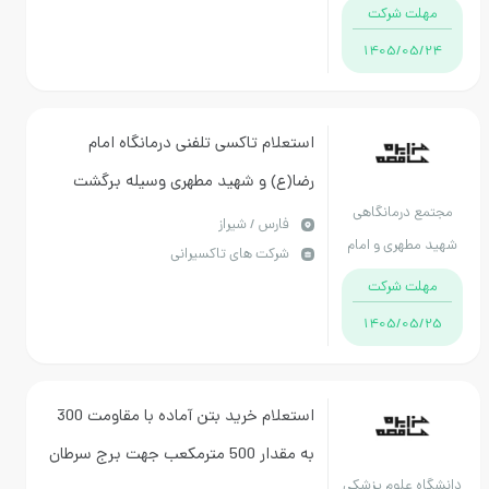
ت شرکت
1405/05
استعلام تاکسی تلفنی درمانگاه امام
رضا(ع) و شهید مطهری وسیله برگشت
 درمانگاهی
پرسنل به منزل در شب
فارس / شیراز
طهری و امام
شرکت های تاکسیرانی
رضا ع
ت شرکت
1405/05
استعلام خرید بتن آماده با مقاومت 300
به مقدار 500 مترمکعب جهت برج سرطان
 علوم پزشکی