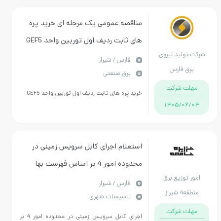
مناقصه عمومی یک مرحله ای خرید پره
های ثابت ردیف اول توربین واحد GEF5
ولید نیروی
فارس / شیراز
ق فارس
برق صنعتی
ت شرکت
خرید پره های ثابت ردیف اول توربین واحد GEF5
1405/06
استعلام اجرای کابل سرویس زمینی در
محدوده امور 4 بر اساس فهرست بها
 توزیع برق
برنامه و بودجه سال 1404 و حداکثر
فارس / شیراز
شیراز
تاسیسات شهری
ضریب 3/15 می باشد .
ت شرکت
اجرای کابل سرویس زمینی در محدوده امور 4 بر