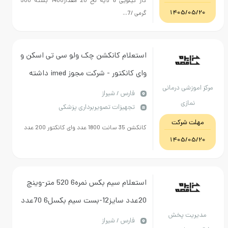
گاز کیلویی 8 لایه نخ 20 مقدار1400 بسته 500
1405/05
گرمی /7...
استعلام کانکشن چک ولو سی تی اسکن و
وای کانکتور - شرکت مجوز imed داشته
موزشی درمانی
باشد- پرداخت اعتباری
فارس / شیراز
نمازی
تجهیزات تصویربرداری پزشکی
ت شرکت
کانکشن 35 سانت 1800 عدد وای کانکتور 200 عدد
1405/05
استعلام سیم بکس نمره6 520 متر-وینچ
20عدد سایز12-بست سیم بکسل6 70عدد
ریت پخش
و توری سایبان 528 متر مربع طبق شرح
فارس / شیراز