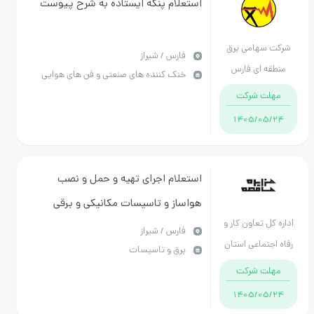
استعلام پنکه ایستاده به شرح پیوست
سهامی برق
فارس / شیراز
ه ای فارس
خنک کننده های صنعتی و فن های هوایی
ت شرکت
1405/05
استعلام اجرای تهیه و حمل و نصب
هواساز و تاسیسات مکانیکی و برقی
ل تعاون کار و
استخر سر پوشیده کارگران جهرم
فارس / شیراز
جتماعی استان
برق و تاسیسات
توضیحات به شرح پیوست می باشد
فارس
ت شرکت
1405/05