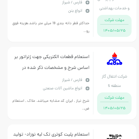
فارس / شیراز
ات بهداشتی
انواع بتن
درمانی
ت شرکت
حداکثر قطر دانه بندی 19 میلی متر باشد.هزینه فوق
1405/05
رو...
استعلام قطعات الکتریکی جهت ژنراتور بر
اساس شرح و مشخصات ذکر شده در
انتقال گاز
استعلام ضمیمه
فارس / شیراز
نطقه 5
انواع ماشین آلات صنعتی
ت شرکت
شرح نیاز , ایران کد مشابه میباشد. ملاک , استعلام
1405/05
ض...
استعلام پلیت کوتری تک لبه نوزاد- تولید