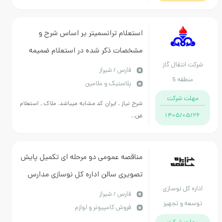
استعلام ترانسمیتر بر اساس شرح و
مشخصات ذکر شده در استعلام ضمیمه
انتقال گاز
فارس / شیراز
نطقه 5
پلاستیک و ملامین
ت شرکت
شرح نیاز , ایران کد مشابه میباشد. ملاک , استعلام
1405/05
ض...
مناقصه عمومی دو مرحله ای تکمیل پایش
تصویری سالن اداره کل نوسازی مدارس
 کل نوسازی
فارس
فارس / شیراز
ه و تجهیز
فروش کامپیوتر و لوازم
استان فارس