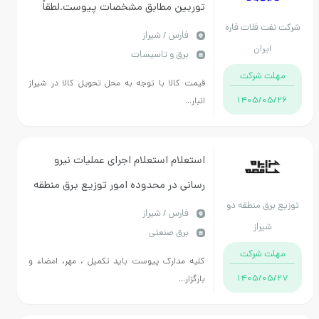
توربین مطابق مشخصات پیوست.لطقاً
ت فلات قاره
تاریخ اعتبار پیشفاکتور رعایت گردد.
فارس / شیراز
ایران
برق و تاسیسات
ت شرکت
قیمت کالا با توجه به محل تحویل کالا در شیراز
1405/05
انبار...
استعلام استعلام اجرای عملیات نیرو
رسانی در محدوده امور توزیع برق منطقه
برق منطقه دو
2 شیراز انجام کار به همراه عقد قرارداد
فارس / شیراز
شیراز
برق صنعتی
مدت زمان انجام کار 4 ماه شمسی است
ت شرکت
کلیه مدارک پیوست باید تکمیل ، مهر، امضاء و
1405/05
بارگزار...