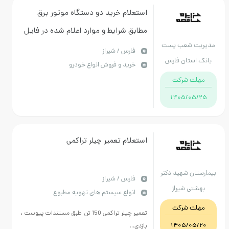
استعلام خرید دو دستگاه موتور برق
مطابق شرایط و موارد اعلام شده در فایل
ت شعب پست
پیوست . ضمنا هزینه ارسال دستگاه به
فارس / شیراز
استان فارس
خرید و فروش انواع خودرو
سرپرستی پست بانک استان فارس به
ت شرکت
عهده فروشنده می باشد.
1405/05
استعلام تعمیر چیلر تراکمی
ان شهید دکتر
فارس / شیراز
تی شیراز
انواع سیستم های تهویه مطبوع
ت شرکت
تعمیر چیلر تراکمی 150 تن طبق مستندات پیوست ،
1405/05
بازدی...