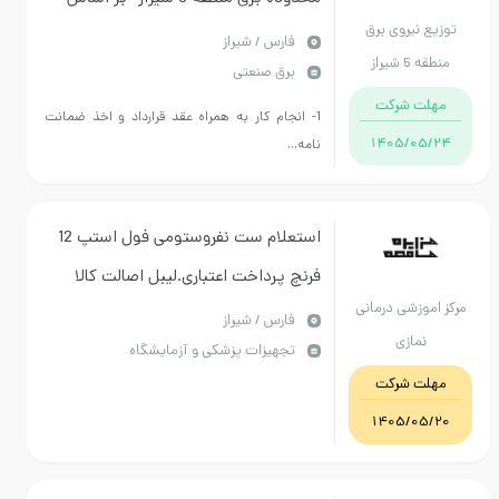
 نیروی برق
فهرست بهای رشته توزیع 1404 ضریب
فارس / شیراز
 شیراز
برق صنعتی
استعلام 3.15 و معادل 25 درصد پیش
ت شرکت
پرداخت
1- انجام کار به همراه عقد قرارداد و اخذ ضمانت
1405/05
نامه...
استعلام ست نفروستومی فول استپ 12
فرنچ پرداخت اعتباری.لیبل اصالت کالا
موزشی درمانی
بصورت فعال الزامی.تاریخ انقضا بلند
فارس / شیراز
نمازی
تجهیزات پزشکی و آزمایشگاه
مدت.تاییدیه از بخش الزامی
ت شرکت
میباشد.IMED و IRC معتبر
1405/05