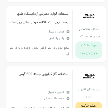
استعلام لوازم مصرفی آزمایشگاه طبق
لیست پیوست -اقلام درخواستی پیوست
 بهداشت و
می باشد-اولویت استانی- پیش فاکتور
فارس / شیراز
 صنعت نفت
راه و راه آهن
پیوست گردد-مبلغ کل نوشته شود
فارس
ت شرکت
مبالغ بدون در نظر گرفتن ارزش افزوده و با در نظر
1405/05
گر...
استعلام گاز کیلویی بسته 500 گرمی
ستان فقیهی
فارس / شیراز
شیراز
محصولات غذایی
ت شرکت