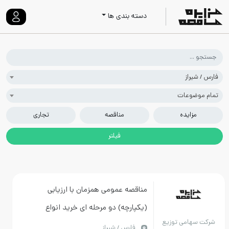
دسته بندی ها
یراز
ضوعات
مزایده
مناقصه
تجاری
مناقصه عمومی همزمان با ارزیابی
(یکپارچه) دو مرحله ای خرید انواع
هامی توزیع
فیوزکاردی116-05
فارس / شیراز