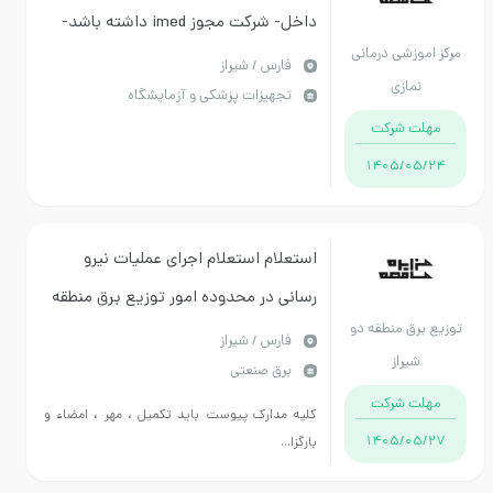
داخل- شرکت مجوز imed داشته باشد-
موزشی درمانی
پرداخت اعتباری
فارس / شیراز
نمازی
تجهیزات پزشکی و آزمایشگاه
ت شرکت
1405/05
استعلام استعلام اجرای عملیات نیرو
رسانی در محدوده امور توزیع برق منطقه
برق منطقه دو
2 شیراز انجام کار به همراه عقد قرارداد
فارس / شیراز
شیراز
برق صنعتی
مدت زمان اناجم کار 4 ماه شمسی است
ت شرکت
کلیه مدارک پیوست باید تکمیل ، مهر ، امضاء و
1405/05
بارگزا...