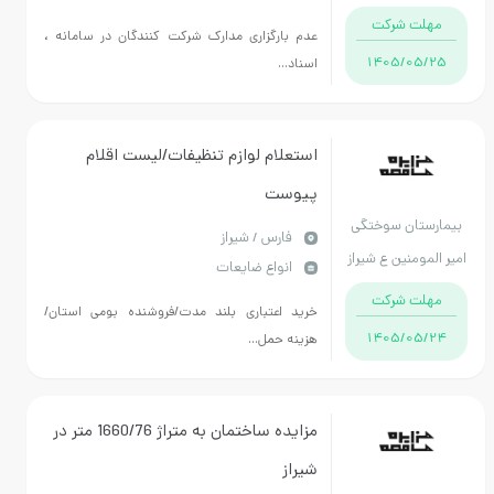
ت شرکت
غیرعامل
عدم بارگزاری مدارک شرکت کنندگان در سامانه ،
1405/05
اسناد...
استعلام لوازم تنظیفات/لیست اقلام
پیوست
تان سوختگی
فارس / شیراز
ومنین ع شیراز
انواع ضایعات
ت شرکت
خرید اعتباری بلند مدت/فروشنده بومی استان/
1405/05
هزینه حمل...
مزایده ساختمان به متراژ 1660/76 متر در
شیراز