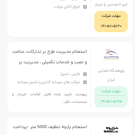
ومنین ع شیراز
انواع کالای خواب
تشک اندازه گیری جدا
ت شرکت
1405/05
استعلام مدیریت طرح بر تدارکات، ساخت
و نصب و خدمات تکمیلی ، مدیریت بر
گاه فضایی
مطالعه و طرح بهسازی، قسمت های آسیب
فارس / شیراز
ایران
شرکت های سرمایه گذاری و تامین سرمایه
دیده ساختمان اداری پژوهشکده مکانیک
ت شرکت
پیوست تایید شده فایل الزامات خریدار و
1405/05
مستندات، تکم...
استعلام پارچه تنظیف 5000 متر -پرداخت