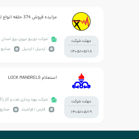
مزایده فروش 374 حلقه انواع لاستیک رویی
شرکت توزیع نیروی برق استان ا
مهلت شرکت
اردبيل / اردبیل
صنایع 
1405/05/18
استعلام LOCK MANDRELS
شرکت بهره برداری نفت و گاز زا
مهلت شرکت
فارس / فراشبند
صنایع 
1405/05/19