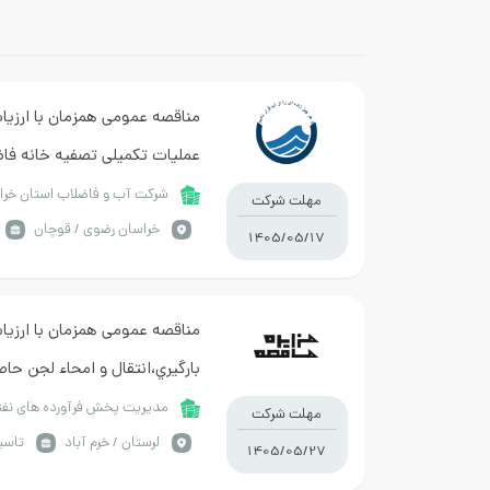
مناقصه عمومی همزمان با ارزیاب
عملیات تکمیلی تصفیه خانه فا
جمع آوری فاضلاب شهر قوچان
شرکت آب و فاضلاب استان خرا
مهلت شرکت
خراسان رضوي / قوچان
1405/05/17
مناقصه عمومی همزمان با ارزیاب
بارگيري،انتقال و امحاء لجن حاص
نفت خرم آباد
مدیریت پخش فرآورده های نفت
مهلت شرکت
لرستان / خرم آباد
تاسی
1405/05/27