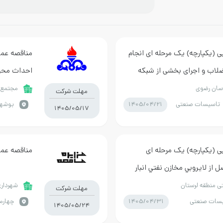
ی (یکپارچه) یک مرحله ای انجام
مناقصه عمو
ضلاب و اجرای بخشی از شبکه
احداث محوط
پارس جنوب
سان رضوی
مجتمع گ
مهلت شرکت
1405/04/21
تاسیسات صنعتی
بوشهر 
1405/05/17
ی (یکپارچه) یک مرحله ای
مناقصه عمو
ل از لايروبي مخازن نفتي انبار
ی منطقه لرستان
شهرداری
مهلت شرکت
1405/04/31
سات صنعتی
1405/05/24