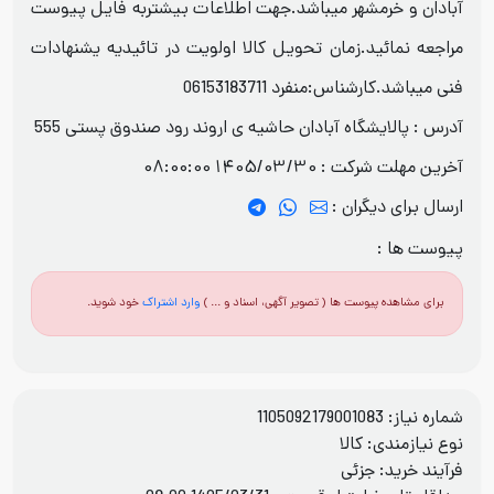
آبادان و خرمشهر میباشد.جهت اطلاعات بیشتربه فایل پیوست
مراجعه نمائید.زمان تحویل کالا اولویت در تائیدیه یشنهادات
فنی میباشد.کارشناس:منفرد 06153183711
آدرس : پالایشگاه آبادان حاشیه ی اروند رود صندوق پستی 555
آخرین مهلت شرکت :
1405/03/30 08:00:00
ارسال برای دیگران :
پیوست ها :
برای مشاهده پیوست ها ( تصویر آگهی، اسناد و ... )
وارد اشتراک
خود شوید.
شماره نیاز: 1105092179001083
نوع نیازمندی: کالا
فرآيند خريد: جزئی