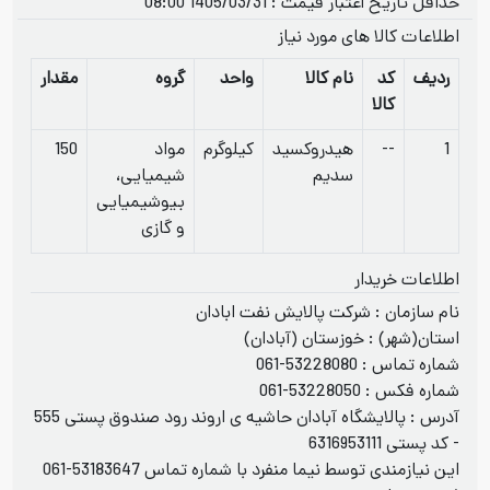
حداقل تاریخ اعتبار قیمت : 1405/03/31 08:00
اطلاعات کالا های مورد نیاز
ردیف
کد
نام کالا
واحد
گروه
مقدار
تاری
کالا
1
--
هیدروکسید
کیلوگرم
مواد
150
/31
سدیم
شیمیایی،
بیوشیمیایی
و گازی
اطلاعات خریدار
نام سازمان : شرکت پالایش نفت ابادان
استان(شهر) : خوزستان (آبادان)
شماره تماس :
061-53228080
شماره فکس :
061-53228050
آدرس : پالایشگاه آبادان حاشیه ی اروند رود صندوق پستی 555
- کد پستی 6316953111
این نیازمندی توسط نیما منفرد با شماره تماس
061-53183647