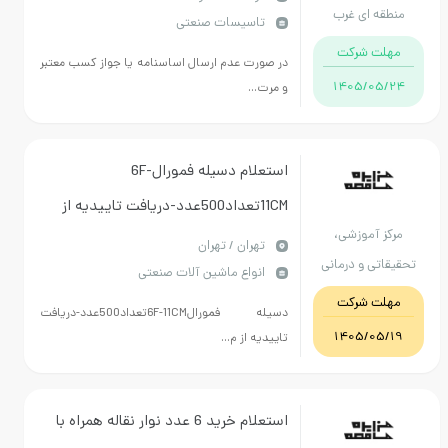
ه ای غرب
تاسیسات صنعتی
و ملاک مشخصات فنی و خصوصی
ت شرکت
پیوست در سامانه می باشد.
در صورت عدم ارسال اساسنامه یا جواز کسب معتبر
1405/05
و مرت...
استعلام دسیله فمورال6F-
11CMتعداد500عدد-دریافت تاییدیه از
 آموزشی،
مرکز ورعایت قوانین اداره کل الزامیست-
تهران / تهران
تی و درمانی
انواع ماشین آلات صنعتی
بارگذاری پیش فاکتورالزامیست-درصورت
 عروق شهید
ت شرکت
ارائه برندجدیدارسال نمونه
دسیله فمورال6F-11CMتعداد500عدد-دریافت
رجائی
1405/05
تاییدیه از م...
استعلام خرید 6 عدد نوار نقاله همراه با