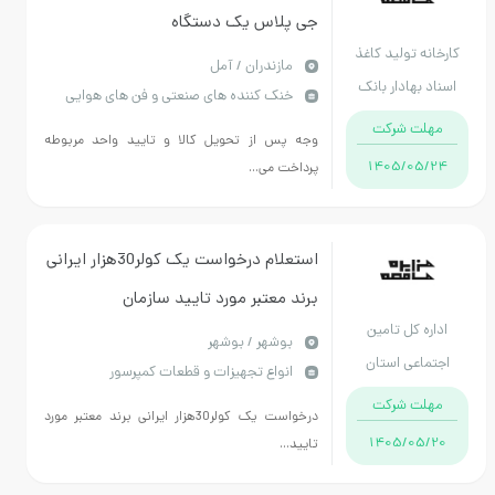
جی پلاس یک دستگاه
 تولید کاغذ
مازندران / آمل
بهادار بانک
خنک کننده های صنعتی و فن های هوایی
مرکزی
ت شرکت
وجه پس از تحویل کالا و تایید واحد مربوطه
1405/05
پرداخت می...
استعلام درخواست یک کولر30هزار ایرانی
برند معتبر مورد تایید سازمان
 کل تامین
باشدپرداخت هزینه بعد از نصب تقریبا
بوشهر / بوشهر
اعی استان
انواع تجهیزات و قطعات کمپرسور
زمان 10روز می باشد
وشهر
ت شرکت
درخواست یک کولر30هزار ایرانی برند معتبر مورد
1405/05
تایید...