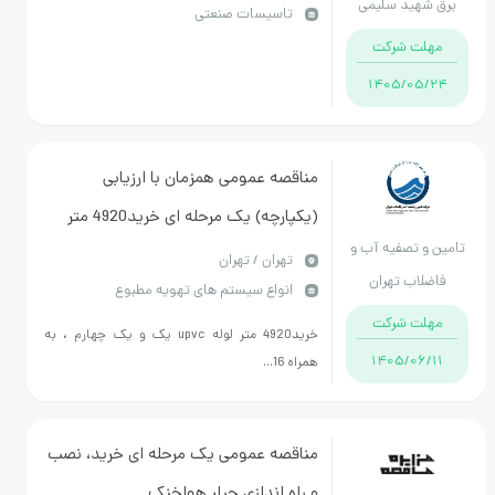
هید سلیمی
تاسیسات صنعتی
ت شرکت
1405/05
مناقصه عمومی همزمان با ارزیابی
(یکپارچه) یک مرحله ای خرید4920 متر
 تصفیه آب و
لوله upvc یک و یک چهارم ، به همراه
تهران / تهران
اب تهران
انواع سیستم های تهویه مطبوع
1640 عدد بوشن upvc یک و یک چهارم
ت شرکت
اینچ- عمرانی
خرید4920 متر لوله upvc یک و یک چهارم ، به
1405/06
همراه 16...
مناقصه عمومی یک مرحله ای خرید، نصب
و راه اندازی چیلر هواخنک