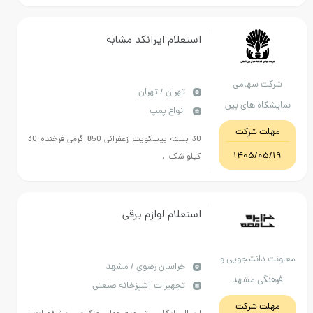
استعلام ایرانکد مشابه
ت سهامی
تهران / تهران
اه های بین
انواع پمپ
لی جمهوری
ت شرکت
30 بسته بیسکویت زعفرانی 850 گرمی فرخنده 30
می ایران
1405/05
کیلو شک...
استعلام لوازم برقی
دانشجویی و
خراسان رضوي / مشهد
گی مشهد
تجهیزات آشپزخانه صنعتی
ت شرکت