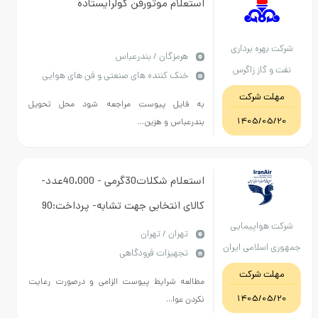
استعلام موتورفن کولرایستاده
هره برداری
هرمزگان / بندرعباس
 گاز زاگرس
خنک کننده های صنعتی و فن های هوایی
نوبی
ت شرکت
به فایل پیوست مراجعه شود محل تحویل
1405/05
بندرعباس و هزین...
استعلام شکلات30گرمی - 40،000عدد-
کالای انتخابی جهت تشابه- پرداخت:90
هواپیمایی
روز اداری
تهران / تهران
اسلامی ایران
تجهیزات فرودگاهی
هما
ت شرکت
مطالعه شرایط پیوست الزامی و درصورت رعایت
1405/05
نکردن عوا...