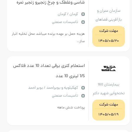
شاسی وغلطک و چرخ زنجیرو زنجیر نمره
ن عمران و
80 - الکتروگیربکس از نوع هلیکال و شفت
كرمان / کرمان
ینی فضاهای
تاسیسات صنعتی
خروجی 60 باشد با گارانتی 2 ساله
رداری کرمان
ت شرکت
هزینه حمل بر عهده برنده میباشد محل تخلیه انبار
1405/05
ساز...
استعلام کتری برقی تعداد 10 عدد فلاکس
1/5 لیتری 10 عدد
بیمارستان 160
كهكيلويه و بويراحمد / بویر احمد
ی شهید دکتر
تاسیسات صنعتی
 بویر احمد
ت شرکت
پرداخت شش ماهه
1405/05