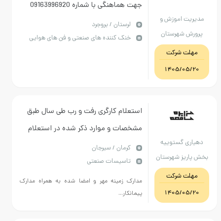
جهت هماهنگی با شماره 09163996920
ت اموزش و
تماس حاصل نمایید .
لرستان / بروجرد
 شهرستان
خنک کننده های صنعتی و فن های هوایی
روجرد
ت شرکت
1405/05
استعلام کارگری رفت و رب طی سال طبق
مشخصات و موارد ذکر شده در استعلام
ی گستوییه
پیوست
كرمان / سیرجان
یز شهرستان
تاسیسات صنعتی
یرجان
ت شرکت
مدارک زمینه مهر و امضا شده به همراه مدارک
1405/05
پیمانکار...