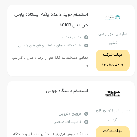
استعلام خرید 2 عدد پنکه ایستاده پارس
خزر مدل 4010R
 امور اراضی
تهران / تهران
کشور
خنک کننده های صنعتی و فن های هوایی
ت شرکت
تمامی مشخصات کالا اعم از برند ، مدل ، گارانتی
1405/05
و......
استعلام دستگاه جوش
ن زکریای رازی
قزوين / قزوین
قزوین
تاسیسات صنعتی
ت شرکت
دستگاه جوش اینورتر 250 آمپر تک فاز و دستگاه