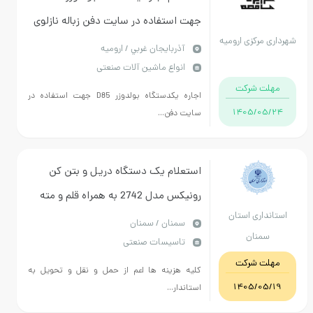
جهت استفاده در سایت دفن زباله نازلوی
مرکزی ارومیه
ارومیه طبق شرایط فایل پیوستی
آذربايجان غربي / ارومیه
انواع ماشین آلات صنعتی
ت شرکت
اجاره یکدستگاه بولدوزر D85 جهت استفاده در
1405/05
سایت دفن...
استعلام یک دستگاه دریل و بتن کن
رونیکس مدل 2742 به همراه قلم و مته
داری استان
طبق لیست پیوست
سمنان / سمنان
منان
تاسیسات صنعتی
ت شرکت
کلیه هزینه ها اعم از حمل و نقل و تحویل به
1405/05
استاندار...