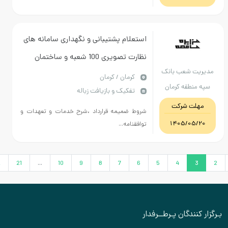
استعلام پشتیبانی و نگهداری سامانه های
نظارت تصویری 100 شعبه و ساختمان
 شعب بانک
مدیریت بانک سپه کرمان به مدت یکسال
كرمان / کرمان
نطقه کرمان
تفکیک و بازیافت زباله
طبق قرارداد و شرایط پیوست فایل های
ت شرکت
پیوست ملاحظه گردد
شروط ضمیمه قرارداد ،شرح خدمات و تعهدات و
1405/05
توافقنامه...
›
22
21
...
10
9
8
7
6
5
4
نندگان پـرطــرفدار