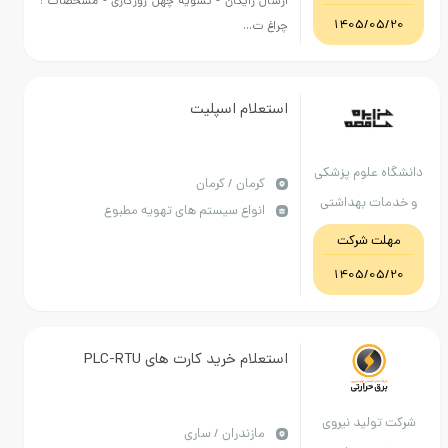
ارسال رایگان - تسویه چهل روزکاری - مشخصات :
1405/05
چراغ ت...
استعلام اسپلیت
 علوم پزشکی
كرمان / کرمان
ت بهداشتی
انواع سیستم های تهویه مطبوع
استان کرمان
ت شرکت
1405/05
استعلام خرید کارت های PLC-RTU
ولید نیروی
مازندران / ساری