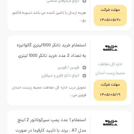
انواع فیلترهای صنعتی
ت شرکت
هزینه ارسال با تامین کننده می باشد تسویه فاکتور
1405/05
بع...
استعلام خرید تانکر 1000لیتری گالوانیزه
به تعداد 2 عدد خرید تانکر 1000 لیتری
 کل حفاظت
پلی اتیلن به تعداد 1 عدد به شرح جدول
قزوين / قزوین
یست استان
انواع تانکر فلزی و غیرفلزی
پیوست
قزوین
ت شرکت
تحویل درب اداره کل حفاظت محیط زیست استان
1405/05
قزوین می...
استعلام 1 عدد پمپ سیرکولاتور 2 اینچ
مدل A7 . برند با تایید کارفرما در صورت