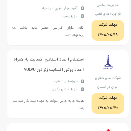
ریت پخش
نیاز تماس با 09145033613
آذربايجان غربي / ارومیه
ه های نفتی
انواع پمپ
ه ارومیه
ت شرکت
اقلام دارای گارانتی معتبر باید باشد .به
1405/05
پیشنهادات...
استعلام 1 عدد استاتور اکسایت به همراه
1 عدد روتور اکسایت ژنراتور VOLVO
ملی حفاری
400KW جهت سیم پیچی، شالاک کاری
خوزستان / اهواز
 در استان
انواع ماشین کاری
زستان
ت شرکت
هزینه جابه جایی ادوات به عهده پیمانکار میباشد.
1405/05
به...