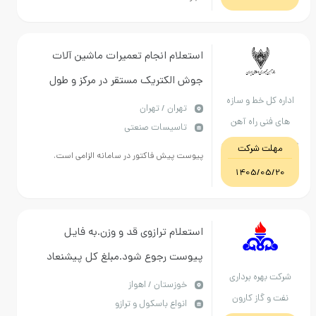
استعلام انجام تعمیرات ماشین آلات
جوش الکتریک مستقر در مرکز و طول
ل خط و سازه
خطوط راه آهن به شرح خدمات و
تهران / تهران
نی راه آهن
تاسیسات صنعتی
مشخصات فنی پیوست (بصورت عقد
اسلامی ایران
ت شرکت
قرارداد)
پیوست پیش فاکتور در سامانه الزامی است.
1405/05
استعلام ترازوی قد و وزن.به فایل
پیوست رجوع شود.مبلغ کل پیشنعاد
هره برداری
مالی بارگذاری گردد.
خوزستان / اهواز
 گاز کارون
انواع باسکول و ترازو