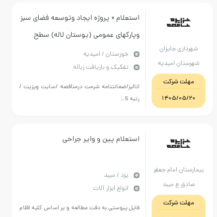
استعلام « پروژه ایجاد وتوسعه فضای سبز
وپارکهای عمومی (بوستان لاله) سطح
ری جایزان
شهرجایزان درسال1405 در سامانه دولت »
خوزستان / امیدیه
ان امیدیه
تفکیک و بازیافت زباله
مرحله دوم
ت شرکت
انالیز/ضمانتنامه شرمت درمناقصه /سایت ویزیت /
1405/05
رتبه 5...
استعلام پین و وایر جراحی
ان امام جعفر
يزد / میبد
ق ع میبد
انواع ابزار آلات
ت شرکت
فایل پیوستی به دقت مطالعه و بر اساس کلیه اقلام