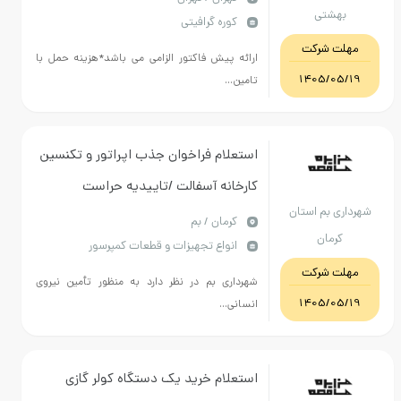
هشتی
کوره گرافیتی
ت شرکت
ارائه پیش فاکتور الزامی می باشد*هزینه حمل با
1405/05
تامین...
استعلام فراخوان جذب اپراتور و تکنسین
کارخانه آسفالت /تاییدیه حراست
ی بم استان
شهرداری بم قبل از عقد قرارداد برای
كرمان / بم
کرمان
انواع تجهیزات و قطعات کمپرسور
اپراتور الزامی میباشد/جهت هماهنگی با
ت شرکت
شماره 09369469002
شهرداری بم در نظر دارد به منظور تأمین نیروی
1405/05
انسانی...
استعلام خرید یک دستگاه کولر گازی