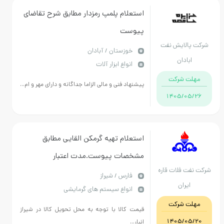
استعلام پلمپ رمزدار مطابق شرح تقاضای
پیوست
الایش نفت
خوزستان / آبادان
ابادان
انواع ابزار آلات
ت شرکت
پیشنهاد فنی و مالی الزاما جداگانه و دارای مهر و ام...
1405/05
استعلام تهیه گرمکن القایی مطابق
مشخصات پیوست.مدت اعتبار
ت فلات قاره
پیشفاکتور رعایت گردد.
فارس / شیراز
ایران
انواع سیستم های گرمایشی
ت شرکت
قیمت کالا با توجه به محل تحویل کالا در شیراز
1405/05
انبار...