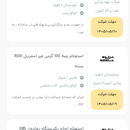
هره برداری
خوزستان / اهواز
 گاز کارون
انواع پمپ
ت شرکت
در صورت عدم بارگذاری پیشنهاد فنی در سامانه ، به
1405/05
پی...
استعلام پنبه 100 گرمی غیر استریل 1500
بسته
ستان شهید
فارس / شیراز
تروما) شیراز
انواع ماشین آلات صنعتی
ت شرکت
ایران کد مشابه میباشد دارا بودن بر چسب اصالت
1405/05
کالا...
استعلام اجاره یکدستگاه بولدوزر D85