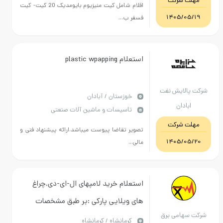
ت شرکت
اقلام شامل کیت منیزیوم بایومدیک 20 کیت- کیت
1405/05
فسفر ب...
استعلام plastic wpapping
الایش نفت
خوزستان / آبادان
ابادان
تاسیسات و ماشین آلات صنعتی
ت شرکت
تصویر تقاضا پیوست میباشد.ارائه پیشنهاد فنی و
1405/05
مالی...
استعلام خرید لامپهای ال-ای-دی.چراغ
های ویلایی پارکی :بر طبق مشخصات
سهامی برق
پیوست در سامانه-ایران کد مشابه است
كرمانشاه / کرمانشاه