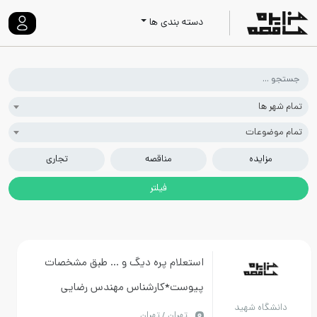
دسته بندی ها
 ها
ضوعات
زایده
مناقصه
تجاری
استعلام پره دیگ و ... طبق مشخصات
پیوست*کارشناس مهندس رضایی
گاه شهید
02129902030
تهران / تهران