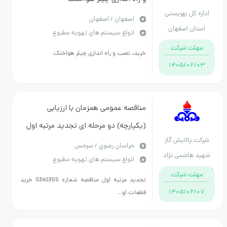
کل بهزیستی
اصفهان / اصفهان
ن اصفهان
انواع سیستم های تهویه مطبوع
ت شرکت
خرید، نصب و راه اندازی چیلر هواخنک
1405/06
مناقصه عمومی همزمان با ارزیابی
(یکپارچه) دو مرحله ای تجديد مرتبه اول
پالایش گاز
شماره 0340355 خرید قطعات اوربیت ولو
خراسان رضوي / سرخس
هاشمی نژاد
انواع سیستم های تهویه مطبوع
( تولید داخل کشور)
خراسان رضوی
ت شرکت
تجديد مرتبه اول مناقصه شماره 0340355 خرید
1405/06
قطعات او...