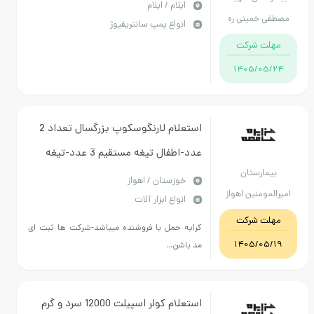
ايلام / ایلام
 خمینی ره
انواع پمپ سانتریفیوژ
ایلام
ت شرکت
1405/05
استعلام لارنگوسکوپ بزرگسال تعداد 2
عدد-اطفال تیغه مستقیم 3 عدد-تیغه
مارستان
خمیده خمیده 1 عدد طبق مشخصات فنی
خوزستان / اهواز
مومنین اهواز
انواع ابزار آلات
پیوستی ایرانی به شرط تایید
ت شرکت
کرایه حمل با فروشنده میباشد-شرکت ها ثبت ای
1405/05
مد باشن...
استعلام کولر اسپیلت 12000 سرد و گرم