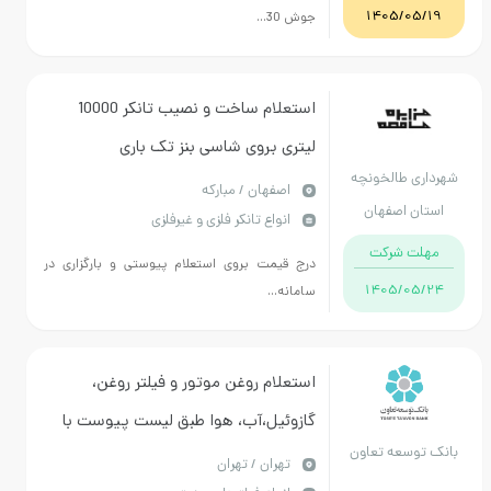
1405/05
جوش 30...
استعلام ساخت و نصیب تانکر 10000
لیتری بروی شاسی بنز تک باری
ی طالخونچه
اصفهان / مبارکه
ن اصفهان
انواع تانکر فلزی و غیرفلزی
ت شرکت
درج قیمت بروی استعلام پیوستی و بارگزاری در
1405/05
سامانه...
استعلام روغن موتور و فیلتر روغن،
گازوئیل،آب، هوا طبق لیست پیوست با
وسعه تعاون
برگه ضمانت اصلی ارسال فوری
تهران / تهران