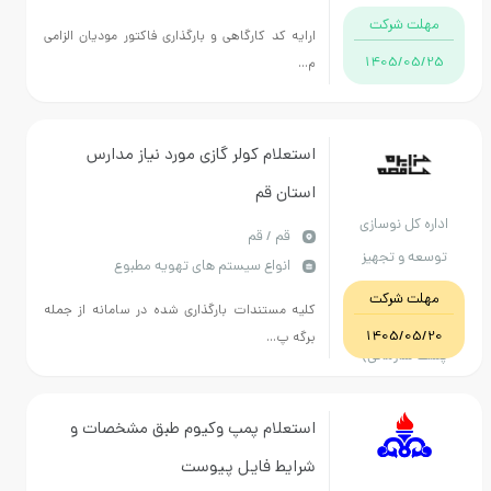
ت شرکت
ارایه کد کارگاهی و بارگذاری فاکتور مودیان الزامی
1405/05
م...
استعلام کولر گازی مورد نیاز مدارس
استان قم
 کل نوسازی
قم / قم
ه و تجهیز
انواع سیستم های تهویه مطبوع
 استان قم
ت شرکت
کلیه مستندات بارگذاری شده در سامانه از جمله
(درجه3 سطح3 35
1405/05
برگه پ...
سازمانی)
استعلام پمپ وکیوم طبق مشخصات و
شرایط فایل پیوست