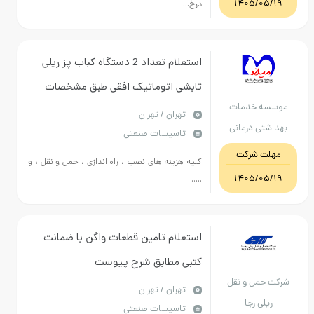
1405/05
درخ...
استعلام تعداد 2 دستگاه کباب پز ریلی
تابشی اتوماتیک افقی طبق مشخصات
ه خدمات
کارشناسی پیوست
تهران / تهران
تی درمانی
تاسیسات صنعتی
سلامت تهران
ت شرکت
کلیه هزینه های نصب ، راه اندازی ، حمل و نقل ، و
1405/05
.....
استعلام تامین قطعات واگن با ضمانت
کتبی مطابق شرح پیوست
حمل و نقل
تهران / تهران
یلی رجا
تاسیسات صنعتی