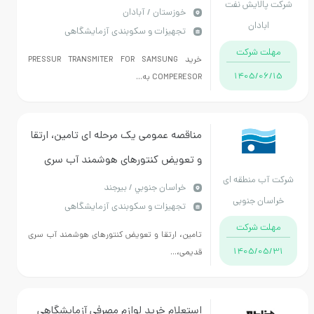
شرکت پالایش نفت
COMPERESOR به شماره تقاضای 40-90-
خوزستان / آبادان
ابادان
تجهیزات و سکوبندی آزمایشگاهی
0343500042/P07
مهلت شرکت
خرید PRESSUR TRANSMITER FOR SAMSUNG
1405/06/15
COMPERESOR به...
مناقصه عمومی یک مرحله ای تامین، ارتقا
و تعویض کنتورهای هوشمند آب سری
شرکت آب منطقه ای
قدیمی، با کنتورهای جدید با قابلیت
خراسان جنوبي / بیرجند
خراسان جنوبی
تجهیزات و سکوبندی آزمایشگاهی
قرائت از راه دور
مهلت شرکت
تامین، ارتقا و تعویض کنتورهای هوشمند آب سری
1405/05/31
قدیمی،...
استعلام خرید لوازم مصرفی آزمایشگاهی