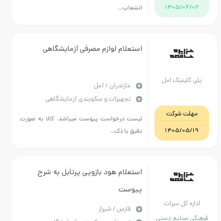
1405/06/02
انشعاب...
استعلام لوازم مصرفی آزمایشگاهی
پلی کلینیک امل
مازندران / آمل
تجهیزات و سکوبندی آزمایشگاهی
مهلت شرکت
لیست درخواست پیوست میباشد. کالا به صورت
1405/05/19
دقیق با ذک...
استعلام هود بازویی پرتابل به شرح
پیوست
اداره کل میراث
فارس / شیراز
فرهنگی صنایع دستی