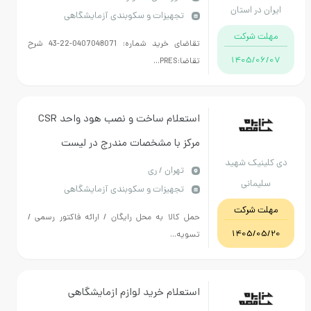
ایران در استان
تجهیزات و سکوبندی آزمایشگاهی
5K FOR WELL LOGGING SERVICES
خوزستان
مهلت شرکت
تقاضای خرید شماره: 0407048071-22-43 شرح
1405/06/07
تقاضا:PRES...
استعلام ساخت و نصب هود واحد CSR
مرکز با مشخصات مندرج در لیست
دی کلینیک شهید
پیوست
تهران / ری
سلیمانی
تجهیزات و سکوبندی آزمایشگاهی
مهلت شرکت
حمل کالا به محل رایگان / ارائه فاکتور رسمی /
1405/05/20
تسویه...
استعلام خرید لوازم ازمایشگاهی