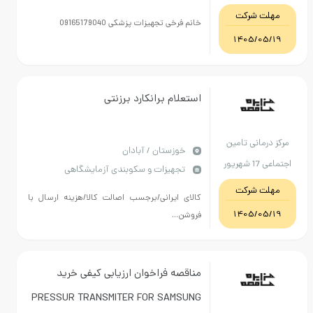
بهداشتی درمانی
مهلت شرکت
خانم فرخی تجهیزات پزشکی 09165179040
بهبهان
1405/05/19
استعلام برانکارد برزنتی
مرکز درمانی تامین
خوزستان / آبادان
اجتماعی 17 شهریور
تجهیزات و سکوبندی آزمایشگاهی
آبادان
مهلت شرکت
کالای ایرانی/برجسب اصالت کالا/هزینه ارسال با
1405/05/19
فروشن...
مناقصه فراخوان ارزیابی کیفی خرید
PRESSUR TRANSMITER FOR SAMSUNG