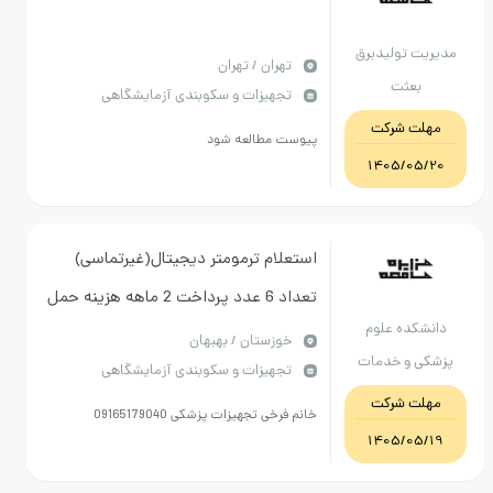
مدیریت تولیدبرق
تهران / تهران
بعثت
تجهیزات و سکوبندی آزمایشگاهی
مهلت شرکت
پیوست مطالعه شود
1405/05/20
استعلام ترمومتر دیجیتال(غیرتماسی)
تعداد 6 عدد پرداخت 2 ماهه هزینه حمل
دانشکده علوم
بافروشنده پیش فاکتور به همراه
خوزستان / بهبهان
پزشکی و خدمات
تجهیزات و سکوبندی آزمایشگاهی
مستندات ارسال گردد 09166720040
بهداشتی درمانی
مهلت شرکت
خانم فرخی تجهیزات پزشکی 09165179040
بهبهان
1405/05/19