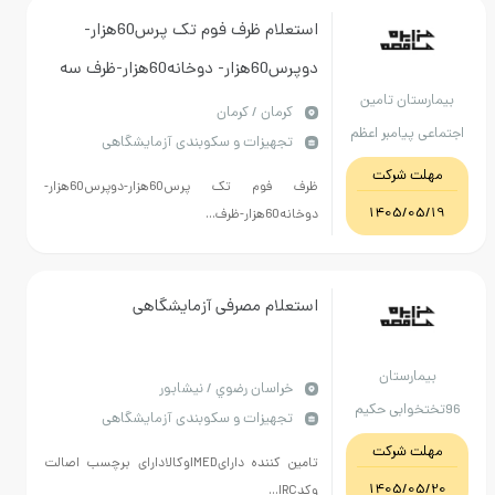
استعلام ظرف فوم تک پرس60هزار-
دوپرس60هزار- دوخانه60هزار-ظرف سه
بیمارستان تامین
خانه صبحانه 60هزار-
كرمان / کرمان
اجتماعی پیامبر اعظم
تجهیزات و سکوبندی آزمایشگاهی
کرمان
مهلت شرکت
ظرف فوم تک پرس60هزار-دوپرس60هزار-
1405/05/19
دوخانه60هزار-ظرف...
استعلام مصرفی آزمایشگاهی
بیمارستان
خراسان رضوي / نیشابور
96تختخوابی حکیم
تجهیزات و سکوبندی آزمایشگاهی
نیشابور
مهلت شرکت
تامین کننده دارایIMEDوکالادارای برچسب اصالت
1405/05/20
وکدIRC...