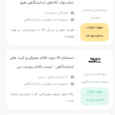
تمام مواد کالاهای ازمایشگاهی طبق
بیمارستان رستمانی
لیست مورد نیاز پیوست می باشد.
هرمزگان / پارسیان
پارسیان
تجهیزات و سکوبندی آزمایشگاهی
مهلت شرکت
هزینه حمل و ارسال کالا تا بیمارستان بر عهده
1405/05/20
فروشند...
استعلام 34 مورد اقلام مصرفی و کیت های
آزمایشگاهی - لیست اقلام پوست می
بهداشت و درمان
باشد--- ارائه قیمت به کلیه اقلام و برند
آذربايجان شرقي / تبریز
صنعت نفت شمالغرب
تجهیزات و سکوبندی آزمایشگاهی
تعیین شده الزامیست
کشور
مهلت شرکت
ارائه مجوز صنفی معتبر/کپی کارت ملی/درج شماره
1405/05/24
شبا د...