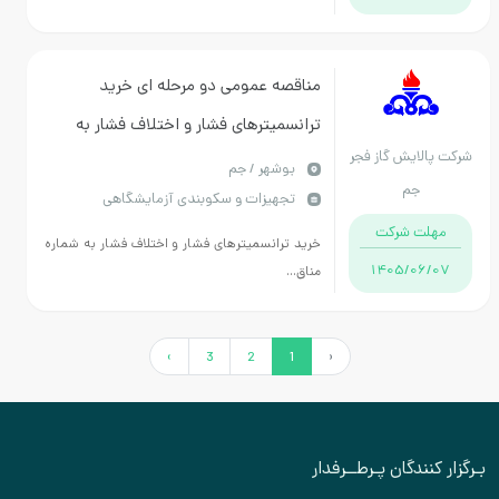
مناقصه عمومی دو مرحله ای خرید
ترانسمیترهای فشار و اختلاف فشار به
شرکت پالایش گاز فجر
شماره K40405-0400043-A
بوشهر / جم
جم
تجهیزات و سکوبندی آزمایشگاهی
مهلت شرکت
خرید ترانسمیترهای فشار و اختلاف فشار به شماره
1405/06/07
مناق...
›
3
2
1
‹
بـرگزار کنندگان پـرطــرفدار