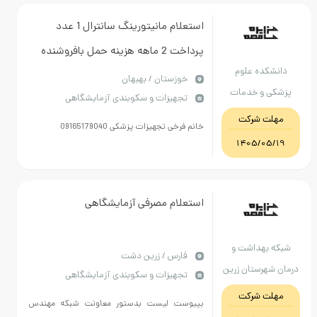
استعلام مانیتورینگ سانترال 1 عدد
پرداخت 2 ماهه هزینه حمل بافروشنده
دانشکده علوم
پیش فاکتور به همراه مستندات ارسال
خوزستان / بهبهان
پزشکی و خدمات
تجهیزات و سکوبندی آزمایشگاهی
گردد 09166720040
بهداشتی درمانی
مهلت شرکت
خانم فرخی تجهیزات پزشکی 09165179040
بهبهان
1405/05/19
استعلام مصرفی آزمایشگاهی
شبکه بهداشت و
فارس / زرین دشت
درمان شهرستان زرین
تجهیزات و سکوبندی آزمایشگاهی
دشت
مهلت شرکت
بپیوست لیست بدستور معاونت شبکه مهندس