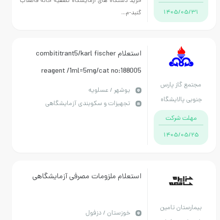
خرید دستگاه های آزمایشگاه تصفیه خانه فاضلاب
1405/05/31
گنبد-م...
استعلام combititrant5/karl fischer
reagent /1ml=5mg/cat no:188005
مجتمع گاز پارس
بوشهر / عسلویه
جنوبی پالایشگاه
تجهیزات و سکوبندی آزمایشگاهی
ششم
مهلت شرکت
1405/05/25
استعلام ملزومات مصرفی آزمایشگاهی
بیمارستان تامین
خوزستان / دزفول