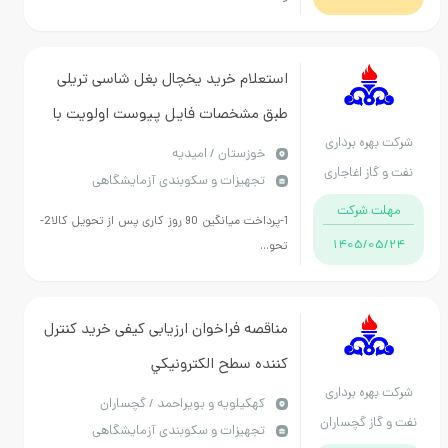
استعلام خرید یخچال بغل شاسی تریلی
طبق مشخصات فایل پیوست اولویت با
شرکت بهره برداری
کالای ایرانی. توجه توجه : بارگذاری
خوزستان / امیدیه
نفت و گاز اغاجاری
تجهیزات و سکوبندی آزمایشگاهی
مشخصات فنی و پیش فاکتور الزامیست .
مهلت شرکت
1-پرداخت میانگین 90 روز کاری پس از تحویل کالا2-
1405/05/24
تحو...
مناقصه فراخوان ارزیابی کیفی خريد كنترل
كننده سطح الكترونيكي
شرکت بهره برداری
كهكيلويه و بويراحمد / گچساران
نفت و گاز گچساران
تجهیزات و سکوبندی آزمایشگاهی