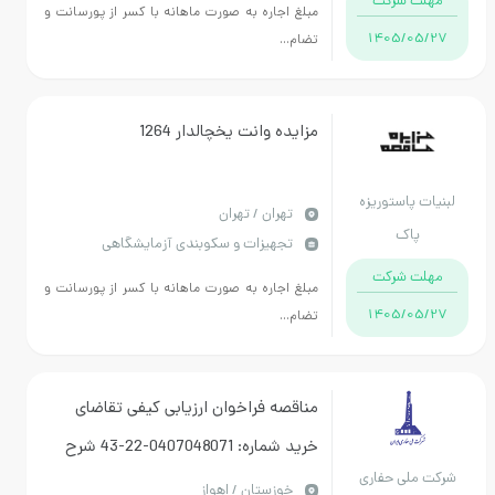
مهلت شرکت
مبلغ اجاره به صورت ماهانه با کسر از پورسانت و
1405/05/27
تضام...
مزایده وانت یخچالدار 1264
لبنیات پاستوریزه
تهران / تهران
پاک
تجهیزات و سکوبندی آزمایشگاهی
مهلت شرکت
مبلغ اجاره به صورت ماهانه با کسر از پورسانت و
1405/05/27
تضام...
مناقصه فراخوان ارزیابی کیفی تقاضای
خرید شماره: 0407048071-22-43 شرح
شرکت ملی حفاری
تقاضا:PRESSURE CONTROL EQUIPMENT
خوزستان / اهواز