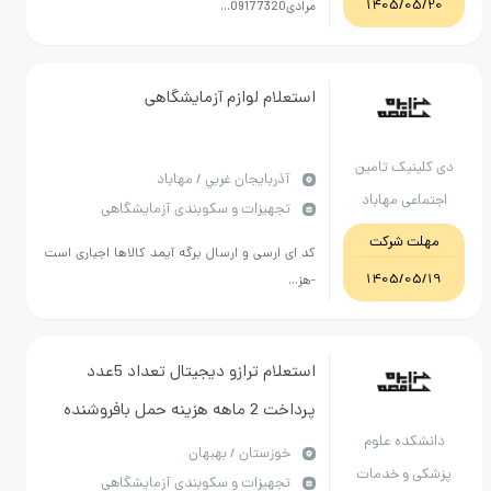
1405/05/20
مرادی09177320...
استعلام لوازم آزمایشگاهی
دی کلینیک تامین
آذربايجان غربي / مهاباد
اجتماعی مهاباد
تجهیزات و سکوبندی آزمایشگاهی
مهلت شرکت
کد ای ارسی و ارسال برگه آیمد کالاها اجباری است
1405/05/19
-هز...
استعلام ترازو دیجیتال تعداد 5عدد
پرداخت 2 ماهه هزینه حمل بافروشنده
دانشکده علوم
پیش فاکتور به همراه مستندات ارسال
خوزستان / بهبهان
پزشکی و خدمات
تجهیزات و سکوبندی آزمایشگاهی
گردد 09166720040