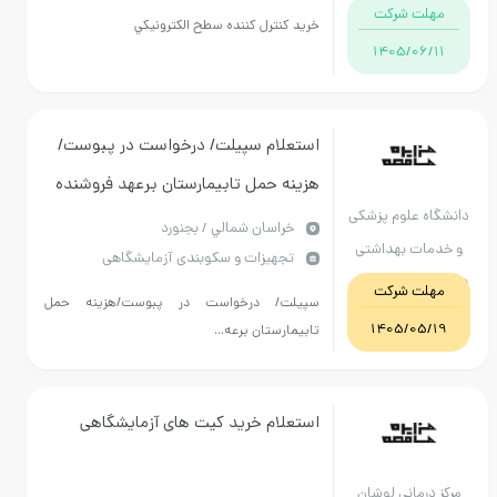
مهلت شرکت
خريد كنترل كننده سطح الكترونيكي
1405/06/11
استعلام سپیلت/ درخواست در پبوست/
هزینه حمل تابیمارستان برعهد فروشنده
دانشگاه علوم پزشکی
کالا/ پرداخت بعداز رسید انبار توسط
خراسان شمالي / بجنورد
و خدمات بهداشتی
تجهیزات و سکوبندی آزمایشگاهی
امورمالی2 ماهه/فایل PDFمطالعه
درمانی استان خراسان
مهلت شرکت
سپیلت/ درخواست در پبوست/هزینه حمل
شمالی
1405/05/19
تابیمارستان برعه...
استعلام خرید کیت های آزمایشگاهی
مرکز درمانی لوشان