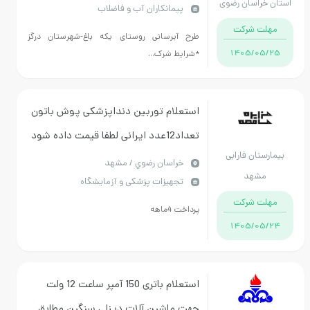
ان خراسان رضوی
پیمانکاران آب و فاضلاب
مهلت شرکت
طرح آبرسانی روستای یکه باغ-شهرستان درگز
1405/05/25
*شرایط شرک...
استعلام توربین دنداپزشکی پوش باتون
تعداد12عدد ایرانی لطفا قیمت داده شود
یمارستان فارابی
تماس 09139520714
خراسان رضوي / مشهد
مشهد
تجهیزات پزشکی و آزمایشگاه
مهلت شرکت
پرداخت 4ماهه
1405/05/24
استعلام باتری 150 آمپر ساعت 12 ولت
جهت ماشین آلات دیزلی سنگین مطابق