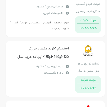
کت آب و فاضلاب
خراسان رضوي / مشهد
ان خراسان رضوی
تاسیسات شهری
مهلت شرکت
طرح مجتمع آبرسانی روستایی نوری( نَسر )
1405/05/25
شهرستان ترب...
استعلام "خرید مفصل حرارتی
120*1و240*1و185*1برنامه خرید سال
کت توزیع نیروی
1405"
خراسان رضوي / مشهد
ق استان خراسان
برق و تاسیسات
رضوی
مهلت شرکت
1405/05/26