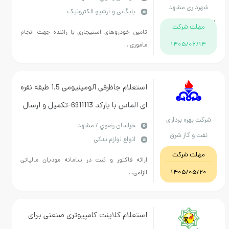
هرداری مشهد
بایگانی و آرشیو الکترونیک
شهرداری مشهد مقدس
ان خراسان رضوی
مهلت شرکت
تامین خودروهای استیجاری با راننده جهت انجام
1405/06/14
ماموری...
استعلام جاظرفی آلومینیومی 1.5 طبقه نقره
ای الماس با بارکد 6911113-تکمیل و ارسال
رکت بهره برداری
فرم پیوست الزامیست
خراسان رضوي / مشهد
نفت و گاز شرق
انواع لوازم یدکی
مهلت شرکت
ارائه فاکتور و ثبت در سامانه مودیان مالیاتی
1405/05/20
الزامی...
استعلام کلاینت کامپیوتری صنعتی برای