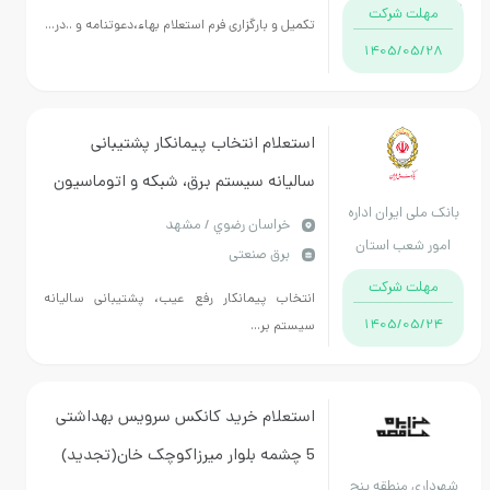
د استان خراسان
مهلت شرکت
تکمیل و بارگزاری فرم استعلام بهاء،دعوتنامه و ..در...
رضوی
1405/05/28
استعلام انتخاب پیمانکار پشتیبانی
سالیانه سیستم برق، شبکه و اتوماسیون
ک ملی ایران اداره
اداری و کابل کشی و نصب وراه اندازی
خراسان رضوي / مشهد
مور شعب استان
برق صنعتی
سیستم اعلام خطر
خراسان رضوی
مهلت شرکت
انتخاب پیمانکار رفع عیب، پشتیبانی سالیانه
1405/05/24
سیستم بر...
استعلام خرید کانکس سرویس بهداشتی
5 چشمه بلوار میرزاکوچک خان(تجدید)
رداری منطقه پنج