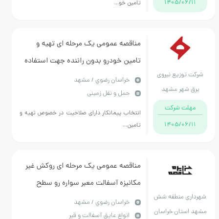
1405/06/11
تامین خو...
مناقصه عمومی یک مرحله ای تهیه و
تامین خودرو بدون راننده جهت استفاده
کت توزیع نیروی
درمحدوده شرکت توزیع نیروی برق
خراسان رضوي / مشهد
رق شهر مشهد
حمل و نقل زمینی
شهرستان مشهد
مهلت شرکت
انتخاب پيمانكار دارای صلاحیت در خصوص تهیه و
1405/06/11
تامین...
مناقصه عمومی یک مرحله ای روکش غیر
مکانیزه آسفالت معبر سواره رو سطح
داری منطقه شش
منطقه
خراسان رضوي / مشهد
د استان خراسان
انواع عایق آسفالت و قیر