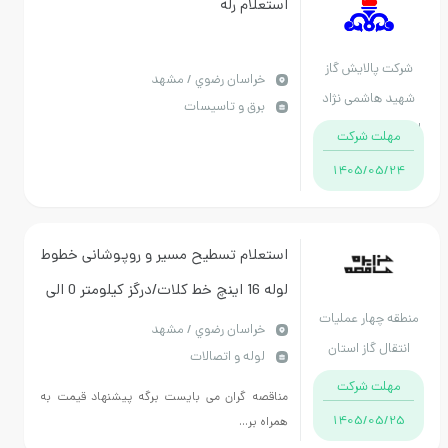
استعلام رله
رکت پالایش گاز
خراسان رضوي / مشهد
ید هاشمی نژاد
برق و تاسیسات
ان خراسان رضوی
مهلت شرکت
1405/05/24
استعلام تسطیح مسیر و روپوشانی خطوط
لوله 16 اینچ خط کلات/درگز کیلومتر 0 الی
طقه چهار عملیات
190در محدوده مرکز بهره برداری مشهد و
خراسان رضوي / مشهد
نتقال گاز استان
لوله و اتصالات
فرعی خانگیران
خراسان رضوی
مهلت شرکت
مناقصه گران می بایست برگه پیشنهاد قیمت به
1405/05/25
همراه بر...