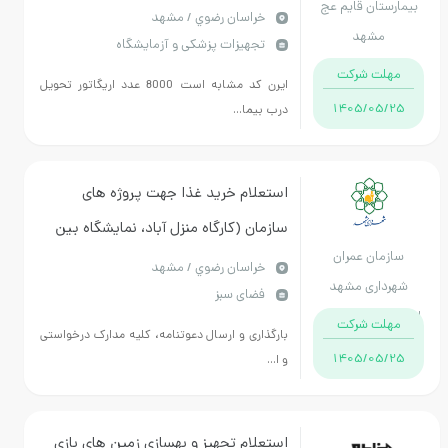
مارستان قایم عج
خراسان رضوي / مشهد
مشهد
تجهیزات پزشکی و آزمایشگاه
مهلت شرکت
ایرن کد مشابه است 8000 عدد اریگاتور تحویل
1405/05/25
درب بیما...
استعلام خرید غذا جهت‌ پروژه های
سازمان (کارگاه منزل آباد، نمایشگاه بین
سازمان عمران
المللی، دوربرگردان هاشمی رفسنجانی،
خراسان رضوي / مشهد
هرداری مشهد
فضای سبز
مشهد چناران و ... ) - مطابق استعلام
ان خراسان رضوی
مهلت شرکت
پیوست
بارگذاری و ارسال دعوتنامه، کلیه مدارک درخواستی
1405/05/25
و ا...
استعلام تجهیز و بهسازی زمین های بازی