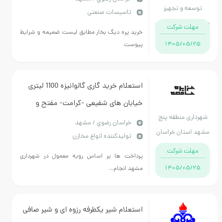
وسعه و تجهیز
تاسیسات صنعتی
رس استان خراسان
مهلت شرکت
خرید پره دیگ بخار مطابق لیست ضمیمه و شرایط
رضوی
1405/05/25
پیوست
استعلام خرید گاری گالوانیزه 1100 لیتری
خیابان های شفیعی -کرامت- مفتح و
رداری منطقه پنج
رحیمی(تجدید)(تکمیل و بارگذاری فایل
خراسان رضوي / مشهد
د استان خراسان
تولیدکننده انواع مخازن
های پیوست الزامی می باشد)
رضوی
مهلت شرکت
پرداخت ها بر اساس رویه معمول در شهرداری
1405/05/25
مشهد انجام...
استعلام شیر یکطرفه رزوه ای و شیر صافی