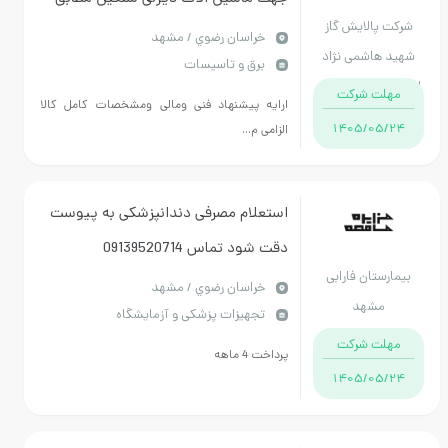
رکت پالایش گاز
مشخصات پیوست همراه با تحویل باطری
خراسان رضوي / مشهد
ید هاشمی نژاد
برق و تاسیسات
فرسوده
ان خراسان رضوی
مهلت شرکت
ارایه پیشنهاد فنی ومالی ومشخصات کامل کالا
1405/05/24
الزامی م...
استعلام مصرفی دندانپزشکی به پیوست
دقت شود تماس 09139520714
یمارستان فارابی
خراسان رضوي / مشهد
مشهد
تجهیزات پزشکی و آزمایشگاه
مهلت شرکت
پرداخت 4 ماهه
1405/05/24