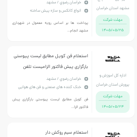
(تکمیل و بارگذاری فایل های پیوست
خراسان رضوي / مشهد
د استان خراسان
انواع کانکس و سازه پیش ساخته
الزامی می باشد)
رضوی
مهلت شرکت
پرداخت ها بر اساس رویه معمول در شهرداری
1405/05/25
مشهد انجام...
استعلام فن کویل مطابق لیست پیوستی
بارگزاری پبش فاکتور الزامیست تلفن
داره کل اموزش و
هماهنگی: مهندس اصلاحی 09127251371
خراسان رضوي / مشهد
رش استان خراسان
خنک کننده های صنعتی و فن های هوایی
رضوی
مهلت شرکت
فن کویل مطابق لیست پیوستی بارگزاری پبش
1405/05/24
فاکتور الزا...
استعلام سیم روکش دار