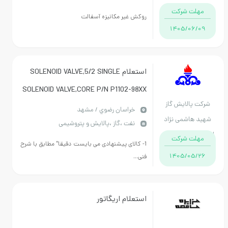
رضوی
مهلت شرکت
روکش غیر مکانیزه آسفالت
1405/06/09
استعلام SOLENOID VALVE,5/2 SINGLE
SOLENOID VALVE,CORE P/N P1102-98XX
رکت پالایش گاز
مطابق با شرایط پیوست
خراسان رضوي / مشهد
ید هاشمی نژاد
نفت ،گاز ،پالایش و پتروشیمی
ان خراسان رضوی
مهلت شرکت
1- کالای پیشنهادی می بایست دقیقا" مطابق با شرح
1405/05/26
فنی...
استعلام اریگاتور