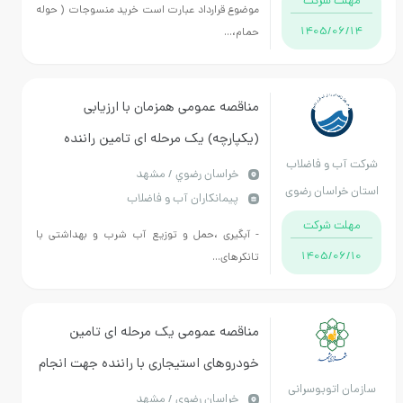
مهلت شرکت
موضوع قرارداد عبارت است خرید منسوجات ( حوله
رضوی
1405/06/14
حمام،...
مناقصه عمومی همزمان با ارزیابی
(یکپارچه) یک مرحله ای تامین راننده
کت آب و فاضلاب
جهت تانکرهای آبرسانی و بیل زنجیری
خراسان رضوي / مشهد
ان خراسان رضوی
پیمانکاران آب و فاضلاب
سطح استان خراسان رضوی
مهلت شرکت
- آبگیری ،حمل و توزیع آب شرب و بهداشتی با
1405/06/10
تانکرهای...
مناقصه عمومی یک مرحله ای تامین
خودروهای استیجاری با راننده جهت انجام
زمان اتوبوسرانی
ماموریت‎های اداری سازمان اتوبوسرانی
خراسان رضوي / مشهد