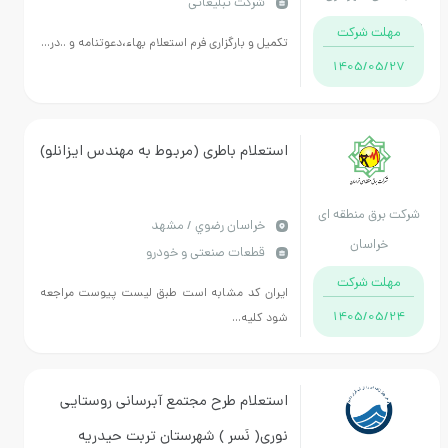
شرکت تبلیغاتی
د استان خراسان
مهلت شرکت
تکمیل و بارگزاری فرم استعلام بهاء،دعوتنامه و ..در...
رضوی
1405/05/27
استعلام باطری (مربوط به مهندس ایزانلو)
ت برق منطقه ای
خراسان رضوي / مشهد
خراسان
قطعات صنعتی و خودرو
مهلت شرکت
ایران کد مشابه است طبق لیست پیوست مراجعه
1405/05/24
شود کلیه...
استعلام طرح مجتمع آبرسانی روستایی
نوری( نَسر ) شهرستان تربت حیدریه