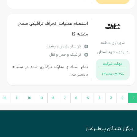
استعلام عملیات انحراف ترافیکی سطح
منطقه 12
هرداری منطقه
خراسان رضوي / مشهد
زده مشهد استان
ترافیک و حمل و نقل
خراسان رضوی
مهلت شرکت
تمام اسناد و مدارک بارگذاری شده در سامانه
1405/05/25
بایستی ت...
›
12
11
10
9
8
7
6
5
4
3
2
ر کنندگان پـرطــرفدار