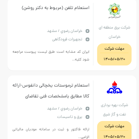
استعلام تلفن (مربوط به دکتر روشن)
ت برق منطقه ای
خراسان رضوي / مشهد
خراسان
تجهیزات فرودگاهی
مهلت شرکت
ایران کد مشابه است طبق لیست پیوست مراجعه
1405/05/20
شود کلیه...
استعلام ترموستات یخچالی دانفوس-ارائه
کالا مطابق بامشخصات فنی تقاضای
رکت بهره برداری
پیوست الزامیست-تکمیل و ارسال فرم
خراسان رضوي / مشهد
نفت و گاز شرق
برق و تاسیسات
پیوست الزامیست
مهلت شرکت
ارائه فاکتور و ثبت در سامانه مودیان مالیاتی
1405/05/20
الزامی...