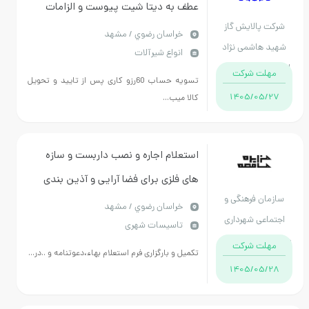
عطف به دیتا شیت پیوست و الزامات
رکت پالایش گاز
خراسان رضوي / مشهد
ید هاشمی نژاد
انواع شیرآلات
ان خراسان رضوی
مهلت شرکت
تسویه حساب 60رزو کاری پس از تایید و تحویل
1405/05/27
کالا میب...
استعلام اجاره و نصب داربست و سازه
های فلزی برای فضا آرایی و آذین بندی
ازمان فرهنگی و
شهری طبق مفاد استعلام بهاء پیوست-
خراسان رضوي / مشهد
جتماعی شهرداری
تاسیسات شهری
نوبت دوم
د استان خراسان
مهلت شرکت
تکمیل و بارگزاری فرم استعلام بهاء،دعوتنامه و ..در...
رضوی
1405/05/28