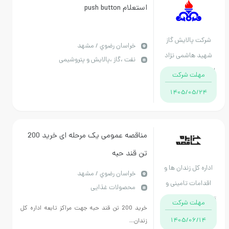
استعلام push button
رکت پالایش گاز
خراسان رضوي / مشهد
ید هاشمی نژاد
نفت ،گاز ،پالایش و پتروشیمی
ان خراسان رضوی
مهلت شرکت
1405/05/24
مناقصه عمومی یک مرحله ای خرید 200
تن قند حبه
اره کل زندان ها و
خراسان رضوي / مشهد
دامات تامینی و
محصولات غذایی
یتی استان خراسان
مهلت شرکت
خرید 200 تن قند حبه جهت مراکز تابعه اداره کل
رضوی
1405/06/14
زندان...