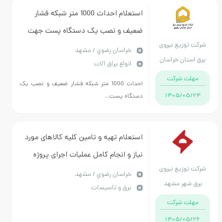
استعلام احداث 1000 متر شبکه فشار
ضعیف و نصب یک دستگاه پست جهت
کت توزیع نیروی
تامین برق بخشی از مسکن ملی شهرستان
خراسان رضوي / مشهد
ق استان خراسان
انواع یراق آلات
جغتای ازمحل اعتبارات طرح تملک
رضوی
مهلت شرکت
دارائیهای سرمایه ای سال 1404
احداث 1000 متر شبکه فشار ضعیف و نصب یک
1405/05/24
دستگاه پست...
استعلام تهیه و تامین کلیه کالاهای مورد
نیاز و انجام کامل عملیات اجرای پروژه
کت توزیع نیروی
اصلاح و بازسازی به منظور تبدیل
خراسان رضوي / مشهد
رق شهر مشهد
برق و تاسیسات
ساختمان پست ناظر به ساختمان
مهلت شرکت
مهمانسرا
1405/05/26