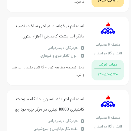
1405/05/19
تامین...
استعلام درخواست طراحی ساخت نصب
تانکر آب پشت کامیونی 11هزار لیتری -
منطقه 6 عملیات
حتما فایل ضمیمه مطالعه شود
هرمزگان / بندرعباس
انتقال گاز در استان
انواع تانکر فلزی و غیرفلزی
هرمزگان
مهلت شرکت
فایل ضمیمه مطالعه گردد - گارانتی یکساله بی قید
1405/05/20
و ش...
استعلام اجرایفنداسیون جایگاه سوخت
کانتینری 18000 لیتری در مرکز بهره برداری
منطقه 6 عملیات
خطوط لوله سرخون
هرمزگان / بندرعباس
انتقال گاز در استان
نفت ،گاز ،پالایش و پتروشیمی