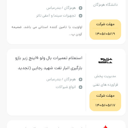
دانشگاه هرمزگان
هرمزگان / بندرعباس
تجهیزات سینما و آمفی تاتر
مهلت شرکت
اولویت با تامین کننده استانی می باشد. ضمیمه
1405/05/19
کردن پ...
استعلام تعمیرات بال ولو 4اینچ زیر بازو
بارگیری انبار نفت شهید رجایی (تجدید
مدیریت پخش
اول )
هرمزگان / بندرعباس
فرآورده های نفتی
انواع شیرآلات
منطقه هرمزگان
مهلت شرکت
1405/05/17