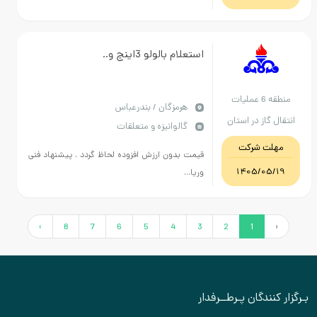
استعلام بالولو 3اینچ و..
منطقه 6 عملیات
هرمزگان / بندرعباس
انتقال گاز در استان
گالوانیزه و متعلقات
هرمزگان
مهلت شرکت
قیمت بدون ارزش افزوده لحاظ گردد . پیشنهاد فنی
1405/05/19
وریا...
›
8
7
6
5
4
3
2
1
‹
بـرگزار کنندگان پـرطــرفدار