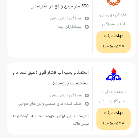
350 متر مربع واقع در-شهرستان
اداره کل بهزیستی
بندرعباس-گلشهر جنوبی-کوچه امواج-
هرمزگان / بندرعباس
استان هرمزگان
پیمانکاران ابنیه
مرکز توانبخشی چند معلولیتی( بالای 14
مهلت شرکت
سال)در قالب عقد اجاره
1405/05/17
استعلام پمپ آب فشار قوی (طبق تعداد و
مشخصات پیوست)
منطقه 6 عملیات
هرمزگان / بندرعباس
انتقال گاز در استان
خنک کننده های صنعتی و فن های هوایی
هرمزگان
مهلت شرکت
1-قیمت بدون ارزش افزوده محاسبه گردد2-ارائه
1405/05/18
پیش فاک...