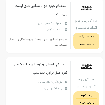
استعلام خرید مواد غذایی طبق لیست
پیوست
اداره کل زندان ها و
هرمزگان / بندرعباس
اقدامات تامینی و
راه و راه آهن
تربیتی استان هرمزگان
مهلت شرکت
خریدموادغذایی طبق لیست پیوست.دارای تاریخ
1405/05/17
انقضای حد...
استعلام بازسازی و نوسازی قنات خونی
گهره طبق براورد پیوستی
اداره کل جهاد
هرمزگان / بندرعباس
کشاورزی استان
پیمانکاران ابنیه
هرمزگان
مهلت شرکت
1405/05/17