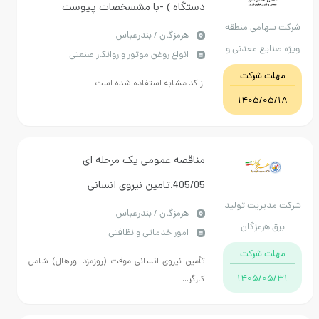
دستگاه ) -با مشسخصات پیوست
شرکت سهامی منطقه
کارشناس : 09175764949
هرمزگان / بندرعباس
ویژه صنایع معدنی و
انواع روغن موتور و روانکار صنعتی
فلزی خلیج فارس
مهلت شرکت
از کد مشابه استفاده شده است
1405/05/18
مناقصه عمومی یک مرحله ای
405/05.تامین نیروی انسانی
شرکت مدیریت تولید
موقت(روزمزد اورهال)شامل کارگر
هرمزگان / بندرعباس
برق هرمزگان
امور خدماتی و نظافتی
ساده،ماهر،تکنسین،کارشناس و مشاور
مهلت شرکت
متخصص(سوپروایزر)تعمیرات و نگهداری
تأمین نیروی انسانی موقت (روزمزد اورهال) شامل
1405/05/31
کارگر...