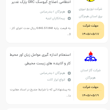
انتظامی ,اصلاح کیوسک GRC پارک غدیر
شرکت توزیع نیروی
( جنگ رمضان اضطراری ) , در خیابان طلوع
هرمزگان / بندرعباس
برق استان هرمزگان
پیمانکاران ابنیه
فاز دوبه قیمت پایه 6.845.511.848 ریال
مهلت شرکت
به قیمت پایه 6.845.511.848 ریال مدت اجرای کار :
1405/05/17
3...
استعلام اندازه گیری عوامل زیان آور محیط
کار و آلاینده های زیست محیطی
شرکت گاز استان
هرمزگان / بندرعباس
هرمزگان
انواع ابزار آلات
مهلت شرکت
به پیشنهاداتی که با شرایط مندرج در اسناد مغایرت
1405/05/19
دا...