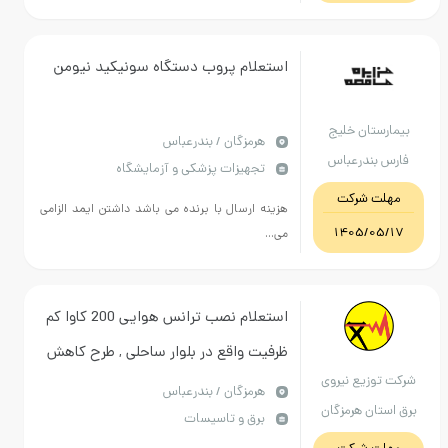
استعلام پروب دستگاه سونیکید نیومن
بیمارستان خلیج
هرمزگان / بندرعباس
فارس بندرعباس
تجهیزات پزشکی و آزمایشگاه
مهلت شرکت
هزینه ارسال با برنده می باشد داشتن ایمد الزامی
1405/05/17
می...
استعلام نصب ترانس هوایی 200 کاوا کم
ظرفیت واقع در بلوار ساحلی , طرح کاهش
شرکت توزیع نیروی
بار پست هوایی بلوار ساحلی کوچه ساحل
هرمزگان / بندرعباس
برق استان هرمزگان
برق و تاسیسات
9 به قیمت پایه 3.285.829.301 ریال