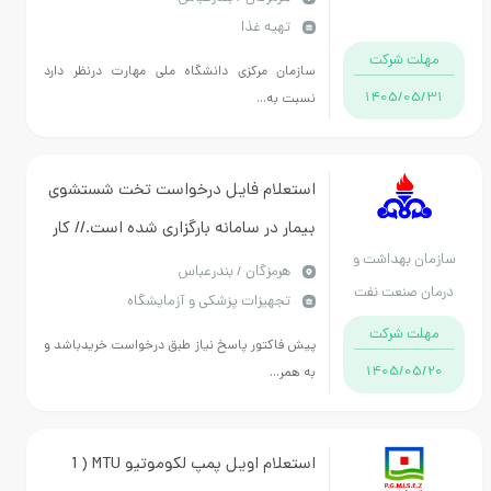
تهیه غذا
دختران بندرعباس
مهلت شرکت
سازمان مرکزی دانشگاه ملی مهارت درنظر دارد
1405/05/31
نسبت به...
استعلام فایل درخواست تخت شستشوی
بیمار در سامانه بارگزاری شده است.// کار
سازمان بهداشت و
پرداز :09173688406 ساعت 9 الی 14
هرمزگان / بندرعباس
درمان صنعت نفت
تجهیزات پزشکی و آزمایشگاه
مهلت شرکت
پیش فاکتور پاسخ نیاز طبق درخواست خریدباشد و
1405/05/20
به همر...
استعلام اویل پمپ لکوموتیو MTU ( 1