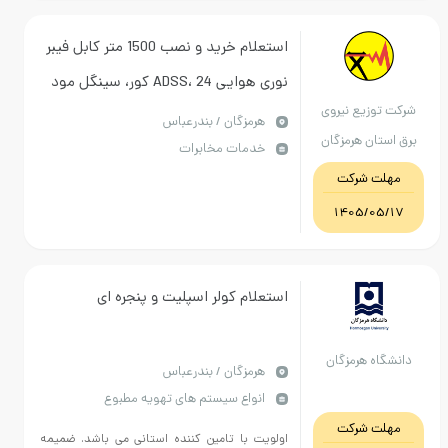
استعلام خرید و نصب 1500 متر کابل فیبر
نوری هوایی ADSS، 24 کور، سینگل‌ مود
شرکت توزیع نیروی
از نوع NZDSF مطابق استاندارد ITU-T
هرمزگان / بندرعباس
برق استان هرمزگان
خدمات مخابرات
G.655
مهلت شرکت
1405/05/17
استعلام کولر اسپلیت و پنجره ای
دانشگاه هرمزگان
هرمزگان / بندرعباس
انواع سیستم های تهویه مطبوع
مهلت شرکت
اولویت با تامین کننده استانی می باشد. ضمیمه