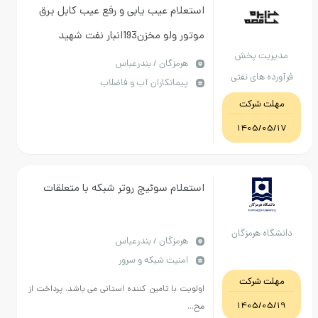
استعلام عیب یابی و رفع عیب کابل برق
موتور ولو مخزن193انبار نفت شهید
مدیریت پخش
رجایی(تجدید اول )
هرمزگان / بندرعباس
فرآورده های نفتی
پیمانکاران آب و فاضلاب
منطقه هرمزگان
مهلت شرکت
1405/05/17
استعلام سوئیچ روتر شبکه با متعلقات
دانشگاه هرمزگان
هرمزگان / بندرعباس
امنیت شبکه و سرور
مهلت شرکت
اولویت با تامین کننده استانی می باشد. پرداخت از
1405/05/19
مح...