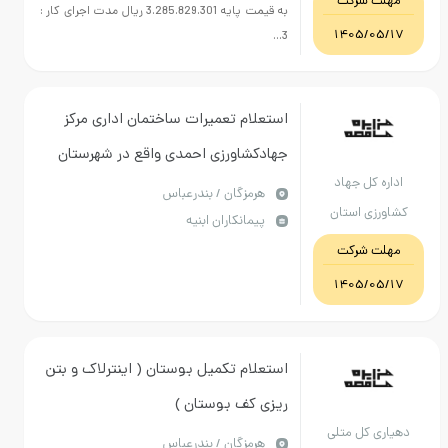
مهلت شرکت
به قیمت پایه 3.285.829.301 ریال مدت اجرای کار :
1405/05/17
3...
استعلام تعمیرات ساختمان اداری مرکز
جهادکشاورزی احمدی واقع در شهرستان
اداره کل جهاد
حاجی آباد طبق فرمت پیوست
هرمزگان / بندرعباس
کشاورزی استان
پیمانکاران ابنیه
هرمزگان
مهلت شرکت
1405/05/17
استعلام تکمیل بوستان ( اینترلاک و بتن
ریزی کف بوستان )
دهیاری کل متلی
هرمزگان / بندرعباس