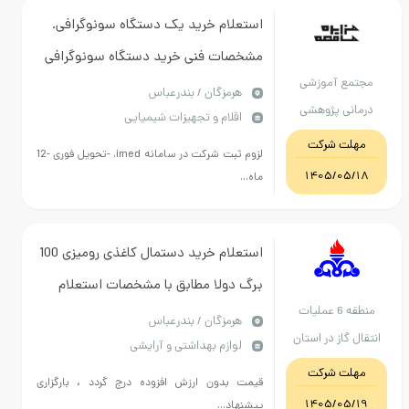
استعلام خرید یک دستگاه سونوگرافی.
مشخصات فنی خرید دستگاه سونوگرافی
مجتمع آموزشی
پرتابل با قابلیت کالر داپلر
هرمزگان / بندرعباس
درمانی پژوهشی
اقلام و تجهیزات شیمیایی
پیامبر اعظم ص
مهلت شرکت
لزوم ثبت شرکت در سامانه imed. -تحویل فوری -12
هرمزگان
1405/05/18
ماه...
استعلام خرید دستمال کاغذی رومیزی 100
برگ دولا مطابق با مشخصات استعلام
منطقه 6 عملیات
پیوستی
هرمزگان / بندرعباس
انتقال گاز در استان
لوازم بهداشتی و آرایشی
هرمزگان
مهلت شرکت
قیمت بدون ارزش افزوده درج گردد ، بارگزاری
1405/05/19
پیشنهاد...