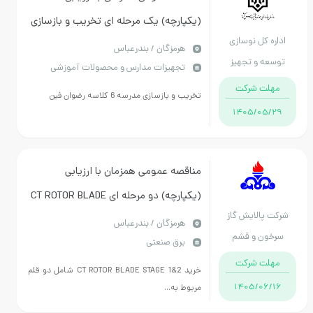
(یکپارچه) یک مرحله ای تخریب و بازسازی
اداره کل نوسازی
مدرسه 6 کلاسه رضوان فین
هرمزگان / بندرعباس
توسعه و تجهیز
تجهیزات مدارس و محصولات آموزشی
مدارس استان
مهلت شرکت
تخریب و بازسازی مدرسه 6 کلاسه رضوان فین
هرمزگان
1405/05/29
مناقصه عمومی همزمان با ارزیابی
(یکپارچه) دو مرحله ای CT ROTOR BLADE
شرکت پالایش گاز
STAGE1,2
هرمزگان / بندرعباس
سرخون و قشم
برق صنعتی
مهلت شرکت
خريد CT ROTOR BLADE STAGE 1&2 شامل دو قلم
1405/06/16
مربوط به...