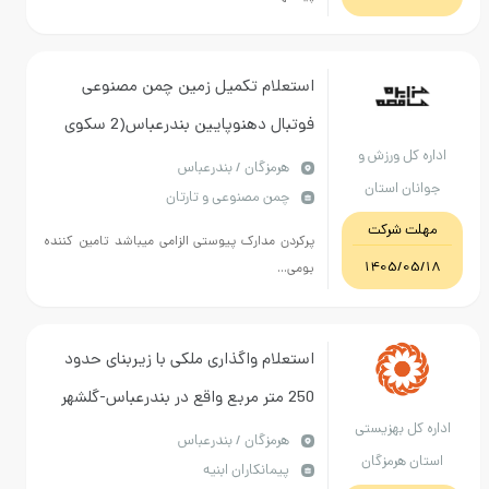
استعلام تکمیل زمین چمن مصنوعی
فوتبال دهنوپایین بندرعباس(2 سکوی
اداره کل ورزش و
تماشاچیان) طبق برآورد و مشخصات
هرمزگان / بندرعباس
جوانان استان
چمن مصنوعی و تارتان
پیوست،مصوب 20000 میلیلون ریال و
هرمزگان
مهلت شرکت
تخصیص 10000میلیون ریال است
پرکردن مدارک پیوستی الزامی میباشد تامین کننده
1405/05/18
بومی...
استعلام واگذاری ملکی با زیربنای حدود
250 متر مربع واقع در بندرعباس-گلشهر
اداره کل بهزیستی
جنوبی-کوچه امواج-مرکز توانبخشی چند
هرمزگان / بندرعباس
استان هرمزگان
پیمانکاران ابنیه
معلولیتی( زیر 14 سال) در قالب عقد اجاره