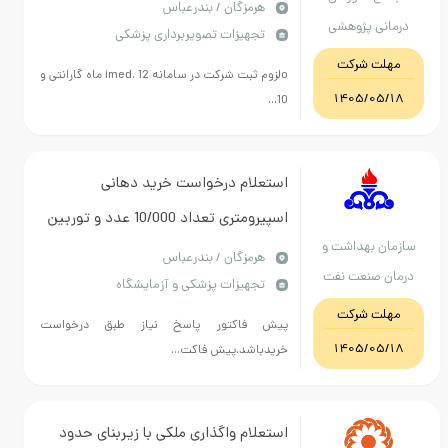
سونوگرافی-اکوکاریوگرافی پرتابل با
هرمزگان / بندرعباس
درمانی پژوهشی
تجهیزات تصویربرداری پزشکی
قابلیت کالر داپلر
پیامبر اعظم ص
مهلت شرکت
oلزوم ثبت شرکت در سامانه imed. 12 ماه گارانتی و
هرمزگان
1405/05/18
10...
استعلام درخواست خرید دهانی
اسپیرومتری تعداد 10/000 عدد و توربین
سازمان بهداشت و
اسپیرومتری تعداد 500 عدد در سامانه
هرمزگان / بندرعباس
درمان صنعت نفت
تجهیزات پزشکی و آزمایشگاه
بارگذاری شده است.
مهلت شرکت
پیش فاکتور پاسخ نیاز طبق درخواست
1405/05/18
خریدباشد.پیش فاکت...
استعلام واگذاری ملکی با زیربنای حدود