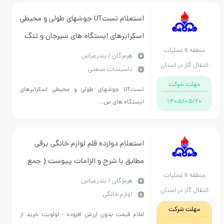
استعلام تستUT جوشهای طولی و محیطی
اسکرابرهای ایستگاه های سیرجان و تنگ
منطقه 6 عملیات
نی
هرمزگان / بندرعباس
انتقال گاز در استان
تاسیسات صنعتی
هرمزگان
مهلت شرکت
تستUT جوشهای طولی و محیطی اسکرابرهای
1405/05/20
ایستگاه های س...
استعلام دوازده قلم لوازم خانگی برقی
مطابق با شرح و الزامات پیوست ( جمع
منطقه 6 عملیات
مقادیر 51 دستگاه ) - هزینه حمل تا انبار
هرمزگان / بندرعباس
انتقال گاز در استان
لوازم خانگی
خریدار برعهده فروشنده می باشد .
هرمزگان
مهلت شرکت
اعلام قیمت بدون ارزش افزوده - اولویت خرید از