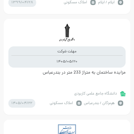
1399/04/28
ايلام / ایلام
املاک مسکونی
مهلت شرکت
1405/05/20
مزایده ساختمان به متراژ 233 متر در بندرعباس
دانشگاه جامع علمی کاربردی
1405/04/22
هرمزگان / بندرعباس
املاک مسکونی