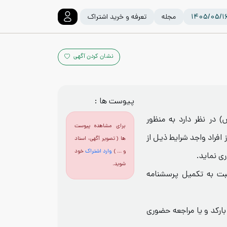
مجله
تعرفه و خرید اشتراک
نشان کردن آگهی
پیوست ها :
در نظر دارد به منظور
برای مشاهده پیوست
 افراد واجد شرایط ذیل از
ها ( تصویر آگهی، اسناد
و ... )
وارد اشتراک
خود
 نماید.
شوید.
می‌توانند تا تاریخ 28/05/1404 نسبت به تکمیل پرسشنامه
https://dashtnazco.porsline.ir/s/ یا بارکد و یا مراجعه حضوری