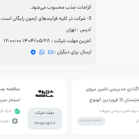
الزامات جذب محسوب می‌شود.
3- شرکت در کلیه فرآیندهای آزمون رایگان است.
آدرس : تهران
آخرین مهلت شرکت :
1404/05/28 12:00:00
ارسال برای دیگران :
گذاری مدیریتی تامین نیروی
مناقصه عمو
وردین کهنوج
استخر سرپ
 بهداشتی درمانی جیرفت
اداره ک
مهلت شرکت
1405/04/29
م
خوزست
1405/05/17