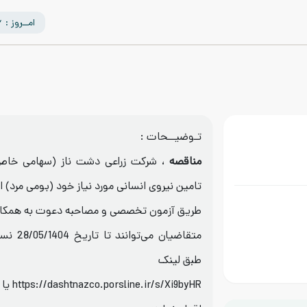
امــروز : 1405/05/16
تـوضیــحات :
مناقصه
، شرکت زراعی دشت ناز (سهامی خاص) 
تامین نیروی انسانی مورد نیاز خود (بومی مرد) از
طریق آزمون تخصصی و مصاحبه دعوت به همکاری
متقاضیان 
طبق لینک
Xi9byHR