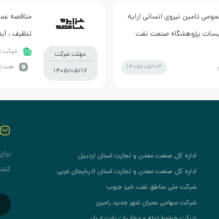
مومی تامین نیروی انسانی ارایه
مناقصه عمو
اسیسات پژوهشگاه صنعت نفت
تنظیف ، آب
نیروی برق 
شرکت تو
مهلت شرکت
1405/05/03
همدان
1405/05/17
برای
اداره کل صنعت معدن و تجارت استان اردبیل
کنند
اداره کل صنعت معدن و تجارت استان اذربایجان غربی
شرکت ملی مناطق نفت خیز جنوب
شرکت سهامی عمران شهر جدید رامین
شرکت خطوط لوله و مخابرات نفت ایران