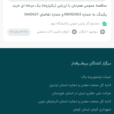
مناقصه عمومی همزمان با ارزیابی (یکپارچه) یک مرحله ای خرید
پکینگ به شماره R9/05/003 و شماره تقاضای 0400427
مجتمع گاز پارس جنوبی پالایشگاه نهم
1405/04/27
بوشهر / کنگان
انواع ماشین آلات صنعتی
بـرگزار کنندگان پـرطــرفدار
لبنیات پاستوریزه پاک
اداره کل صنعت معدن و تجارت استان اردبیل
شرکت ملی حفاری ایران در استان خوزستان
اداره کل صنعت معدن و تجارت استان اذربایجان غربی
شهرداری کرمان استان کرمان