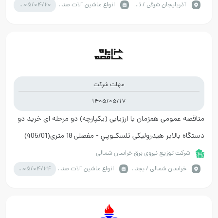
1405/04/20
آذربايجان شرقي / تبریز
انواع ماشین آلات صنعتی
مهلت شرکت
1405/05/17
مناقصه عمومی همزمان با ارزیابی (یکپارچه) دو مرحله ای خرید دو
دستگاه بالابر هیدرولیکی تلسكـوپي - مفصلی 18 متری(405/01)
شرکت توزیع نیروی برق خراسان شمالی
1405/04/24
خراسان شمالي / بجنورد
انواع ماشین آلات صنعتی