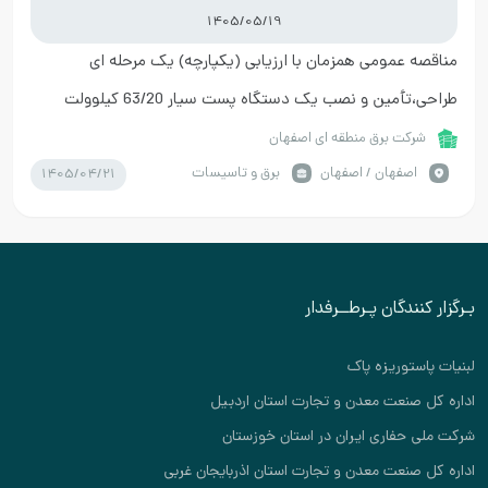
1405/05/19
مناقصه عمومی همزمان با ارزیابی (یکپارچه) یک مرحله ای
طراحی،تأمین و نصب یک دستگاه پست سیار 63/20 کیلوولت
LPGIS بصورت EPC در پست 63/20 کیلوولت بهارستان 3
شرکت برق منطقه ای اصفهان
1405/04/21
اصفهان / اصفهان
برق و تاسیسات
بـرگزار کنندگان پـرطــرفدار
لبنیات پاستوریزه پاک
اداره کل صنعت معدن و تجارت استان اردبیل
شرکت ملی حفاری ایران در استان خوزستان
اداره کل صنعت معدن و تجارت استان اذربایجان غربی