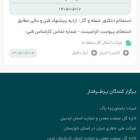
1405/05/17
استعلام دتکتور شعله و گاز - ارایه پیشنهاد فنی و مالی مطابق
استعلام پیوست الزامیست - شماره تماس کارشناس فنی:
38135022-071
شرکت انتقال گاز منطقه 5
1405/05/05
فارس / شیراز
ابزار دقیق
بـرگزار کنندگان پـرطــرفدار
لبنیات پاستوریزه پاک
اداره کل صنعت معدن و تجارت استان اردبیل
شرکت ملی حفاری ایران در استان خوزستان
اداره کل صنعت معدن و تجارت استان اذربایجان غربی