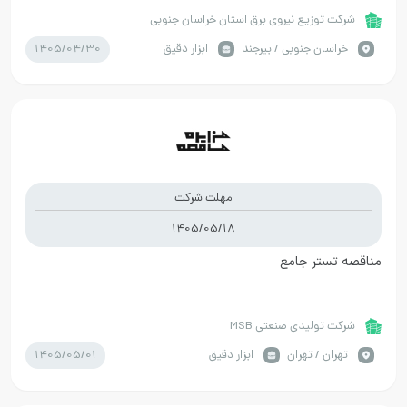
226/د/405
شرکت توزیع نیروی برق استان خراسان جنوبی
1405/04/30
خراسان جنوبي / بیرجند
ابزار دقیق
مهلت شرکت
1405/05/18
مناقصه تستر جامع
شرکت تولیدی صنعتی MSB
1405/05/01
تهران / تهران
ابزار دقیق